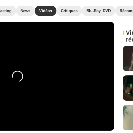
asting
News
Vidéos
Critiques
Blu-Ray, DVD
Récom
Vi
ré