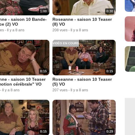
1:00
0:30
ne - saison 10 Bande-
Roseanne - saison 10 Teaser
e (2) VO
(8) VO
ues
-
Il y a 8 ans
208 vues
-
Il y a 8 ans
VIDÉO EN COURS
0:15
0:15
ne - saison 10 Teaser
Roseanne - saison 10 Teaser
tion cérébrale" VO
(5) VO
-
Il y a 8 ans
207 vues
-
Il y a 8 ans
0:15
0:29