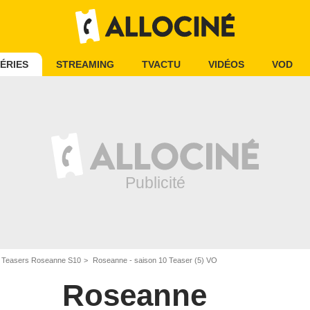
ÉRIES
STREAMING
TVACTU
VIDÉOS
VOD
Teasers Roseanne S10
Roseanne - saison 10 Teaser (5) VO
Roseanne