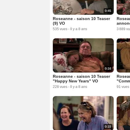
0:45
Roseanne - saison 10 Teaser
Rosean
(9) VO
annonc
535 vues
-
Il y a 8 ans
3 889 v
0:16
Roseanne - saison 10 Teaser
Rosean
"Happy New Years" VO
"Commo
228 vues
-
Il y a 8 ans
91 vues
0:15