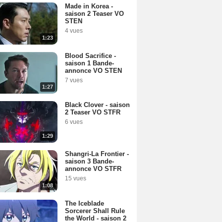
Made in Korea -
saison 2 Teaser VO
STEN
4 vues
1:23
Blood Sacrifice -
saison 1 Bande-
annonce VO STEN
7 vues
1:27
Black Clover - saison
2 Teaser VO STFR
6 vues
1:29
Shangri-La Frontier -
saison 3 Bande-
annonce VO STFR
15 vues
1:08
The Iceblade
Sorcerer Shall Rule
the World - saison 2