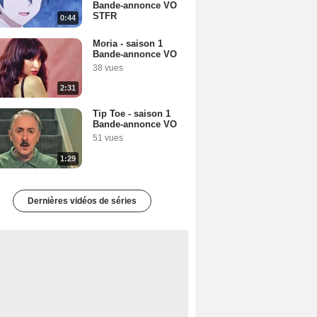
Bande-annonce VO
STFR
0:44
Moria - saison 1
Bande-annonce VO
38 vues
2:31
Tip Toe - saison 1
Bande-annonce VO
51 vues
1:29
Dernières vidéos de séries