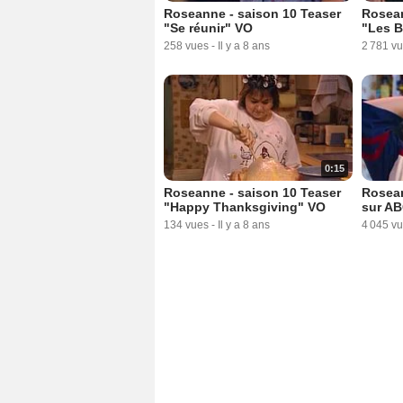
Roseanne - saison 10 Teaser
Rosean
"Se réunir" VO
"Les B
258 vues
-
Il y a 8 ans
2 781 v
0:15
Roseanne - saison 10 Teaser
Rosean
"Happy Thanksgiving" VO
sur A
134 vues
-
Il y a 8 ans
4 045 v