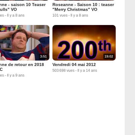
ne - saison 10 Teaser
Roseanne - Saison 10 : teaser
ulls" VO
"Merry Christmas" VO
ues
-
Il y a 8 ans
101 vues
-
Il y a 8 ans
3:51
19:02
ne de retour en 2018
Vendredi 04 mai 2012
BC
503 698 vues
-
Il y a 14 ans
ues
-
Il y a 9 ans