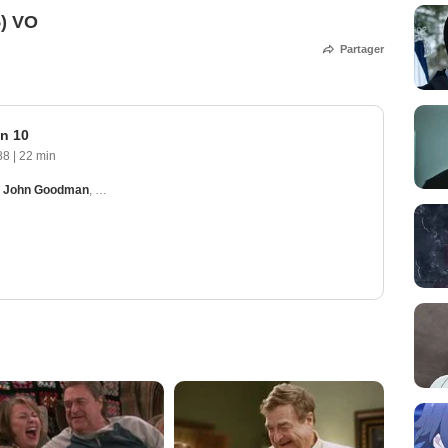
5) VO
Partager
n 10
88
|
22 min
,
John Goodman
,
Laurie Metcalf
,
Sara Gilbert
,
Alicia Goranson