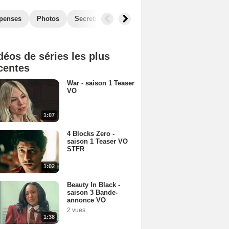
penses
Photos
Secrets de tournage
Séries similaires
déos de séries les plus
centes
War - saison 1 Teaser
VO
1:07
4 Blocks Zero -
saison 1 Teaser VO
STFR
1:02
Beauty In Black -
saison 3 Bande-
annonce VO
2 vues
1:38