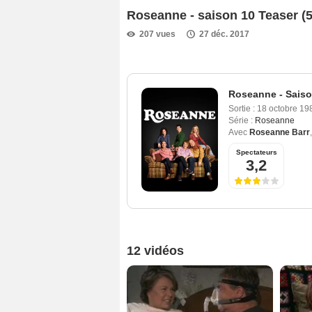
Roseanne - saison 10 Teaser (
207 vues
27 déc. 2017
Roseanne - Saiso
Sortie :
18 octobre 19
Série :
Roseanne
Avec
Roseanne Barr
Spectateurs
3,2
12 vidéos