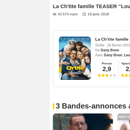
La Ch'tite famille TEASER "Lou
41 574 vues
18 janv. 2018
La Ch’tite famille
Sortie :
28 février 20
De
Dany Boon
Avec
Dany Boon
,
Lau
Presse
Spect
2,9
2
3 Bandes-annonces 
VIDÉO E