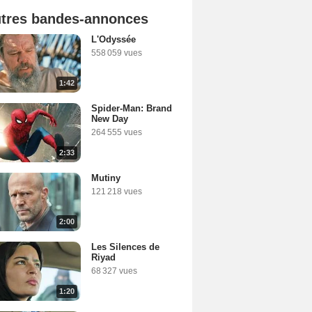
tres bandes-annonces
L'Odyssée
558 059 vues
1:42
Spider-Man: Brand
New Day
264 555 vues
2:33
Mutiny
121 218 vues
2:00
Les Silences de
Riyad
68 327 vues
1:20