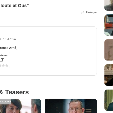
loute et Gus"
Partager
18
|
1h 47min
rence Arné
,
François Berléand
,
Guy Lecluyse
,
Line Renaud
ateurs
,7
& Teasers
N COURS