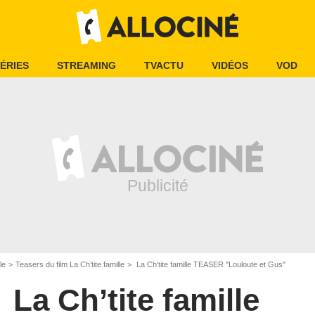
ÉRIES
STREAMING
TVACTU
VIDÉOS
VOD
le
Teasers du film La Ch’tite famille
La Ch'tite famille TEASER "Louloute et Gus"
La Ch’tite famille