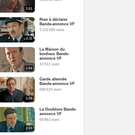
1:51
Rien à déclarer
Bande-annonce VF
5 102 085 vues
2:11
La Maison du
bonheur Bande-
annonce VF
43 561 vues
1:54
Garde alternée
Bande-annonce VF
689 625 vues
1:59
La Doublure Bande-
annonce VF
69 863 vues
2:03