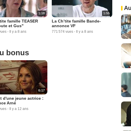
Au
1:18
1:55
tite famille TEASER
La Ch’tite famille Bande-
ute et Gus"
annonce VF
vues
-
Il y a 8 ans
771 574 vues
-
Il y a 8 ans
ou bonus
6:17
it d'une jeune actrice :
nce Arné
vues
-
Il y a 12 ans