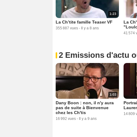
1:23
La Ch’tite famille Teaser VF
La Ch'
"Loulo
355 887 vues
-
Il y a 8 ans
41 574 
2 Emissions d'actu 
1:03
Dany Boon : non, il n'y aura
Portra
pas de suite à Bienvenue
Laure
chez les Ch'tis
14 809 
16 992 vues
-
Il y a 9 ans