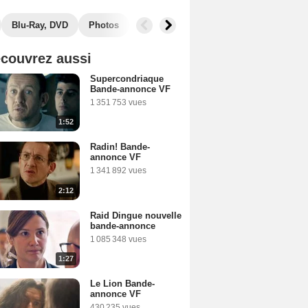
Blu-Ray, DVD
Photos
Secrets de tournage
Box Office
couvrez aussi
Supercondriaque
Bande-annonce VF
1 351 753 vues
1:52
Radin! Bande-
annonce VF
1 341 892 vues
2:12
Raid Dingue nouvelle
bande-annonce
1 085 348 vues
1:27
Le Lion Bande-
annonce VF
430 235 vues