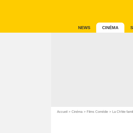
NEWS
CINÉMA
S
Accueil
Cinéma
Films Comédie
La Ch’tite famil