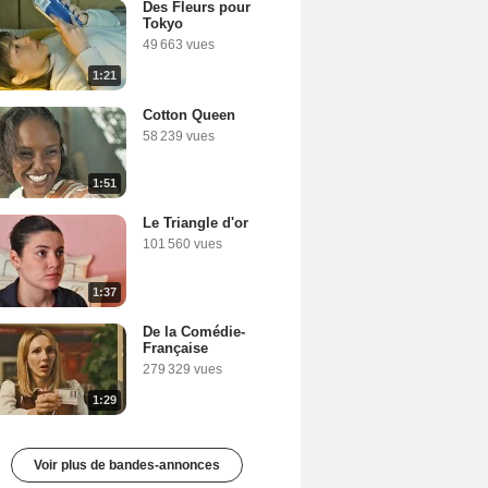
Des Fleurs pour
Tokyo
49 663 vues
1:21
Cotton Queen
58 239 vues
1:51
Le Triangle d'or
101 560 vues
1:37
De la Comédie-
Française
279 329 vues
1:29
Voir plus de bandes-annonces