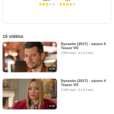
15 vidéos
Dynastie (2017) - saison 5
Teaser VO
4 964 vues
-
Il y a 4 ans
0:20
Dynastie (2017) - saison 4
Teaser VO
3 166 vues
-
Il y a 5 ans
0:29