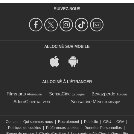
SUIVEZ-NOUS
ALLOCINÉ SUR MOBILE
ALLOCINÉ À L'ÉTRANGER
Filmstarts
SensaCine
Beyazperde
Allemagne
Espagne
Turquie
AdoroCinema
Sensacine México
Brésil
Mexique
Contact
|
Qui sommes-nous
|
Recrutement
|
Publicité
|
CGU
|
CGV
|
Politique de cookies
|
Préférences cookies
|
Données Personnelles
|
Revue de presse
|
Charte d'écriture
|
Les services AlloCiné
|
Gérer Utiq