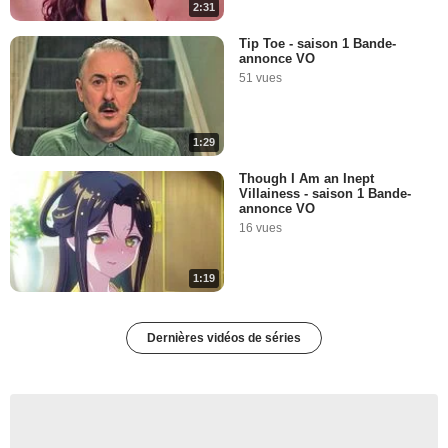
2:31
Tip Toe - saison 1 Bande-
annonce VO
51 vues
1:29
Though I Am an Inept
Villainess - saison 1 Bande-
annonce VO
16 vues
1:19
Dernières vidéos de séries