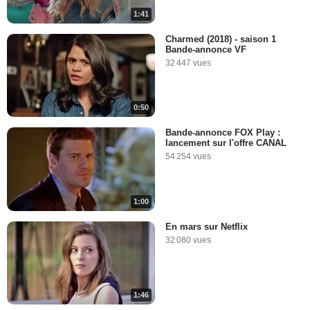
1:41
Charmed (2018) - saison 1
Bande-annonce VF
32 447 vues
0:50
Bande-annonce FOX Play :
lancement sur l'offre CANAL
54 254 vues
1:00
En mars sur Netflix
32 080 vues
1:46