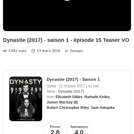
Dynastie (2017) - saison 1 - épisode 15 Teaser VO
3 961 vues
13 mars 2018
Partager
Dynastie (2017) - Saison 1
Sortie :
11 octobre 2017
|
42 min
Série :
Dynastie (2017)
Avec
Elizabeth Gillies
,
Nathalie Kelley
,
James Mackay (II)
,
Robert Christopher Riley
,
Sam Adegoke
Presse
Spectateurs
2,8
4,0