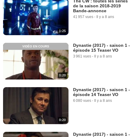
The CW : toutes les séries
de la saison 2018-2019
Bande-annonce
41 957 vues
-
Il y a 8 ans
1:25
Dynastie (2017) - saison 1 -
VIDÉO EN COURS
épisode 15 Teaser VO
3 961 vues
-
Il y a 8 ans
0:20
Dynastie (2017) - saison 1 -
épisode 14 Teaser VO
6 080 vues
-
Il y a 8 ans
0:20
Dynastie (2017) - saison 1 -