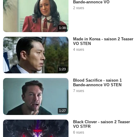
Bande-annonce VO
2 vues
1:38
Made in Korea - saison 2 Teaser
VO STEN
4 vues
1:23
Blood Sacrifice - saison 1
Bande-annonce VO STEN
7 vues
1:27
Black Clover - saison 2 Teaser
VO STFR
6 vues