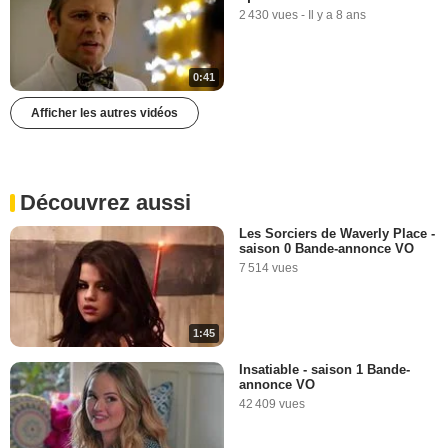
2 430 vues
-
Il y a 8 ans
0:41
Afficher les autres vidéos
Découvrez aussi
Les Sorciers de Waverly Place -
saison 0 Bande-annonce VO
7 514 vues
1:45
Insatiable - saison 1 Bande-
annonce VO
42 409 vues