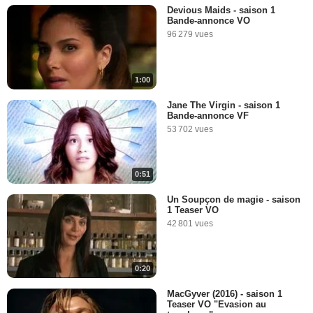
Devious Maids - saison 1
Bande-annonce VO
96 279 vues
1:00
Jane The Virgin - saison 1
Bande-annonce VF
53 702 vues
0:51
Un Soupçon de magie - saison
1 Teaser VO
42 801 vues
0:20
MacGyver (2016) - saison 1
Teaser VO "Evasion au