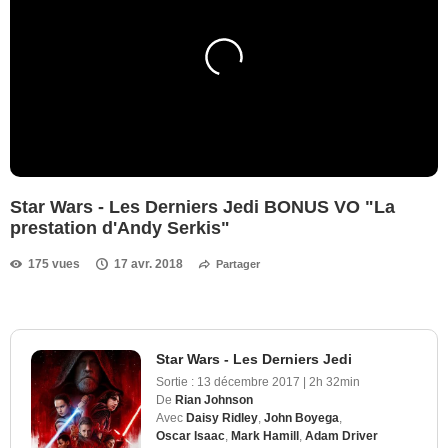
Star Wars - Les Derniers Jedi BONUS VO "La
prestation d'Andy Serkis"
175 vues
17 avr. 2018
Partager
Star Wars - Les Derniers Jedi
Sortie :
13 décembre 2017
|
2h 32min
De
Rian Johnson
Avec
Daisy Ridley
,
John Boyega
,
Oscar Isaac
,
Mark Hamill
,
Adam Driver