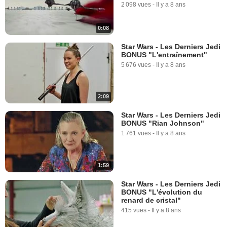
2 098 vues
-
Il y a 8 ans
0:08
Star Wars - Les Derniers Jedi
BONUS "L'entraînement"
5 676 vues
-
Il y a 8 ans
2:09
Star Wars - Les Derniers Jedi
BONUS "Rian Johnson"
1 761 vues
-
Il y a 8 ans
1:59
Star Wars - Les Derniers Jedi
BONUS "L'évolution du
renard de cristal"
415 vues
-
Il y a 8 ans