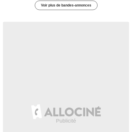
Voir plus de bandes-annonces
3:45
Daisy Ridley et Mark Hamill
vous font gagner des prix
pour la bonne cause !
4 386 vues
-
Il y a 9 ans
2:32
Star Wars : on débriefe la
bande-annonce des Derniers
Jedi !
1 vue
-
Il y a 9 ans
59:13
Un Will Smith génie-al ?
50 637 vues
-
Il y a 9 ans