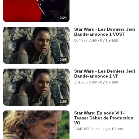
2:24
Star Wars - Les Derniers Jedi
Bande-annonce 1 VOST
664 877 vues
-
Il y a 9 ans
2:05
Star Wars - Les Derniers Jedi
Bande-annonce 1 VF
151 286 vues
-
Il y a 9 ans
2:05
Star Wars: Episode VIII -
Teaser Début de Production
VO
1 040 800 vues
-
Il y a 10 ans