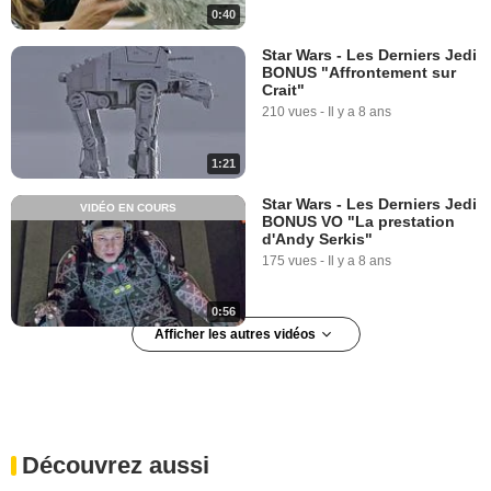
0:40
Star Wars - Les Derniers Jedi
BONUS "Affrontement sur
Crait"
210 vues
-
Il y a 8 ans
1:21
Star Wars - Les Derniers Jedi
VIDÉO EN COURS
BONUS VO "La prestation
d'Andy Serkis"
175 vues
-
Il y a 8 ans
0:56
Afficher les autres vidéos
Star Wars : tout sur les parcs
d'attractions !
83 694 vues
-
Il y a 10 ans
Découvrez aussi