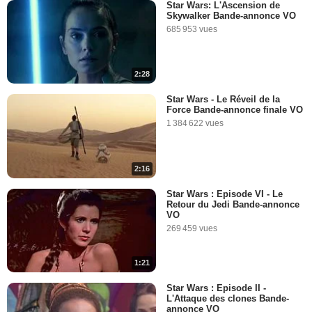
2:30
Star Wars: L'Ascension de
Skywalker Bande-annonce VO
Que sait-on sur "Star Wars -
685 953 vues
Episode VIII" ?
79 847 vues
-
Il y a 10 ans
2:28
1:35
Star Wars - Le Réveil de la
Force Bande-annonce finale VO
Et si c'était vrai ?
1 384 622 vues
30 829 vues
-
Il y a 10 ans
2:16
10:59
Star Wars : Episode VI - Le
Retour du Jedi Bande-annonce
Poe Dameron et BB8 ont un
VO
message pour vous !
269 459 vues
5 791 vues
-
Il y a 10 ans
1:21
1:11
Star Wars : Episode II -
L'Attaque des clones Bande-
Daisy Ridley vous remercie
annonce VO