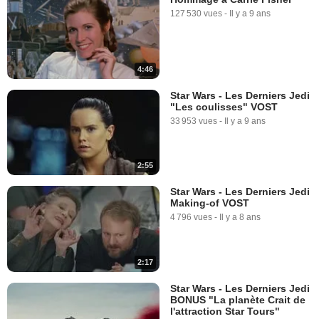
SPOT VO "Héros"
127 530 vues
-
Il y a 9 ans
6 889 vues
-
Il y a 8 ans
0:31
4:46
Star Wars - Les Derniers Jedi
Star Wars - Les Derniers Jedi
Teaser "Resist It" VO
"Les coulisses" VOST
22 091 vues
-
Il y a 8 ans
33 953 vues
-
Il y a 9 ans
0:31
2:55
Star Wars - Les Derniers Jedi
Making-of VOST
4 796 vues
-
Il y a 8 ans
2:17
Star Wars - Les Derniers Jedi
BONUS "La planète Crait de
l'attraction Star Tours"