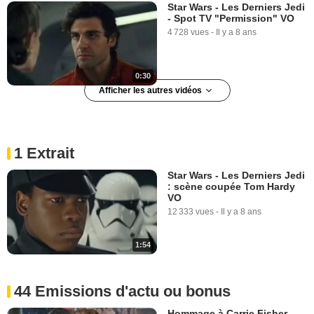
Star Wars - Les Derniers Jedi
- Spot TV "Permission" VO
4 728 vues
-
Il y a 8 ans
0:30
Afficher les autres vidéos
Star Wars - Les Derniers Jedi
- Spot TV "Kick" VO
2 503 vues
-
Il y a 8 ans
1 Extrait
Star Wars - Les Derniers Jedi
: scène coupée Tom Hardy
0:15
VO
12 333 vues
-
Il y a 8 ans
Star Wars - Les Derniers Jedi
Teaser "Light" VO
12 829 vues
-
Il y a 8 ans
1:54
1:00
44 Emissions d'actu ou bonus
Star Wars - Les Derniers Jedi
Hommage à Carrie Fisher