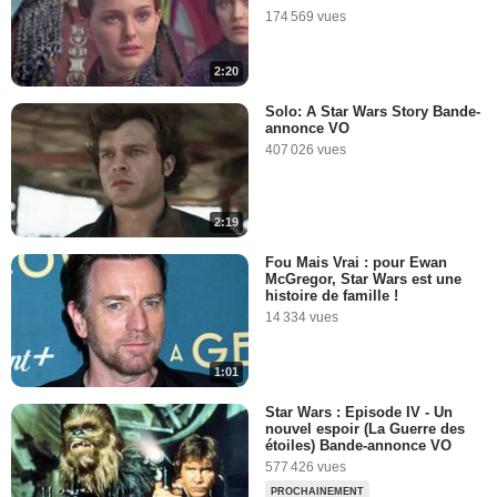
depuis le tournage de Star
174 569 vues
Wars 8 !
13 307 vues
-
Il y a 10 ans
2:20
0:46
Solo: A Star Wars Story Bande-
annonce VO
The Big Fan Theory -
407 026 vues
Quelles sont les origines de
Rey ?
39 749 vues
-
Il y a 10 ans
2:19
6:37
Fou Mais Vrai : pour Ewan
McGregor, Star Wars est une
Star Wars par John Boyega,
histoire de famille !
Jennifer Lawrence, Matthew
14 334 vues
McConaughey, Shia
LaBeouf...
8 076 vues
-
Il y a 10 ans
1:01
1:43
Star Wars : Episode IV - Un
nouvel espoir (La Guerre des
Han Solo à la Star Wars
étoiles) Bande-annonce VO
Celebration 2016
577 426 vues
8 675 vues
-
Il y a 10 ans
PROCHAINEMENT