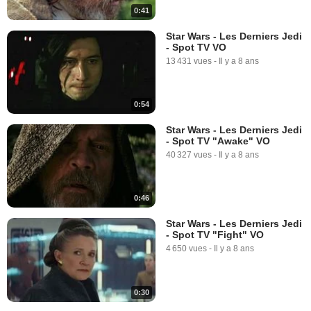
0:41
Star Wars - Les Derniers Jedi
- Spot TV VO
13 431 vues
-
Il y a 8 ans
0:54
Star Wars - Les Derniers Jedi
- Spot TV "Awake" VO
40 327 vues
-
Il y a 8 ans
0:46
Star Wars - Les Derniers Jedi
- Spot TV "Fight" VO
4 650 vues
-
Il y a 8 ans
0:30