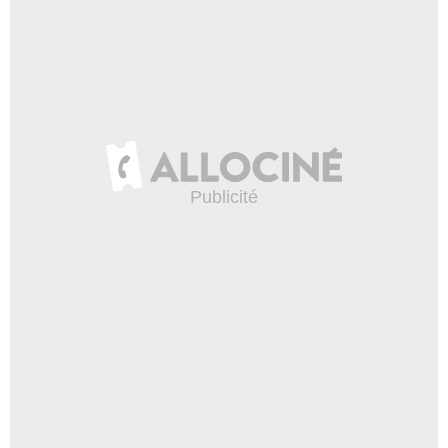
La saga Star Wars du côté
obscur ?
16 188 vues
-
Il y a 8 ans
4:51
Star Wars 8 : on débriefe la
bande-annonce
16 186 vues
-
Il y a 8 ans
4:38
Star Wars - Les Derniers Jedi
: L'expérience au Comic Con
2017 de New York
10 280 vues
-
Il y a 8 ans
1:59
Give Me Five - Luke
Skywalker