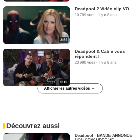
Deadpool 2 Vidéo clip VO
10 789 vues
-
Il y a 8 ans
3:54
Deadpool & Cable vous
répondent !
23 990 vues
-
Il y a 8 ans
6:15
Afficher les autres vidéos
Deadpool 2 BONUS VO
"Rencontre avec David
Beckham"
6 038 vues
-
Il y a 8 ans
Découvrez aussi
1:35
Deadpool - BANDE-ANNONCE