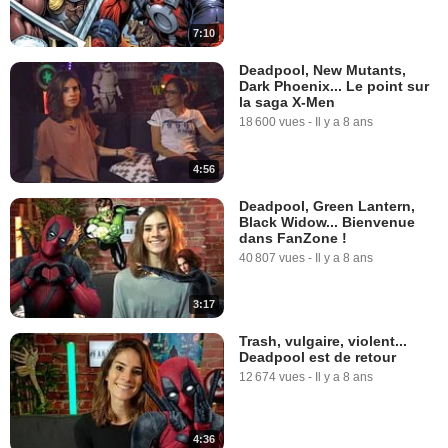
7:10
Deadpool, New Mutants,
Dark Phoenix... Le point sur
la saga X-Men
18 600 vues
-
Il y a 8 ans
4:56
Deadpool, Green Lantern,
Black Widow... Bienvenue
dans FanZone !
40 807 vues
-
Il y a 8 ans
3:17
Trash, vulgaire, violent...
Deadpool est de retour
12 674 vues
-
Il y a 8 ans
4:36