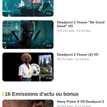
2:01
Deadpool 2 Teaser "No Good
Deed" VO
376 135 vues
-
Il y a 9 ans
3:43
Deadpool 2 Teaser (2) VO
45 573 vues
-
Il y a 8 ans
2:10
16 Emissions d'actu ou bonus
Harry Potter 8 VS Deadpool 2
55 293 vues
-
Il y a 10 ans