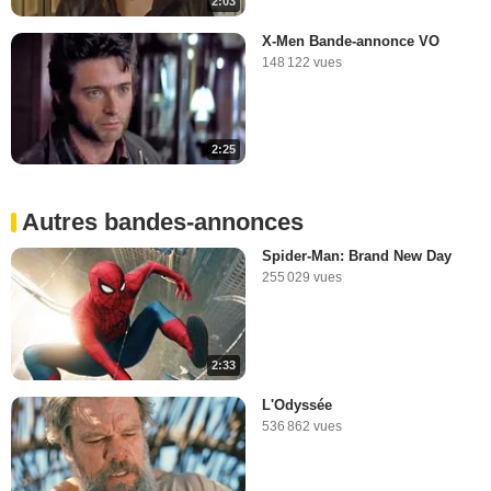
2:03
X-Men Bande-annonce VO
148 122 vues
2:25
Autres bandes-annonces
Spider-Man: Brand New Day
255 029 vues
2:33
L'Odyssée
536 862 vues