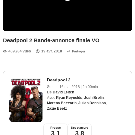
Deadpool 2 Bande-annonce finale VO
409 284 vues
19 avr. 2018
Partager
Deadpool 2
Sortie :
16 mai 2018
|
2h 00min
De
David Leitch
Avec
Ryan Reynolds
,
Josh Brolin
,
Morena Baccarin
,
Julian Dennison
,
Zazie Beetz
Presse
Spectateurs
3,1
3,8