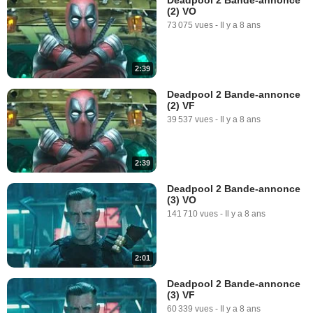
(2) VO
73 075 vues
-
Il y a 8 ans
2:39
Deadpool 2 Bande-annonce
(2) VF
39 537 vues
-
Il y a 8 ans
2:39
Deadpool 2 Bande-annonce
(3) VO
141 710 vues
-
Il y a 8 ans
2:01
Deadpool 2 Bande-annonce
(3) VF
60 339 vues
-
Il y a 8 ans