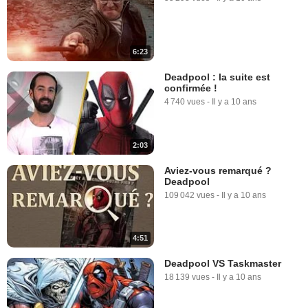
6:23
Deadpool : la suite est
confirmée !
4 740 vues
-
Il y a 10 ans
2:03
Aviez-vous remarqué ?
Deadpool
109 042 vues
-
Il y a 10 ans
4:51
Deadpool VS Taskmaster
18 139 vues
-
Il y a 10 ans