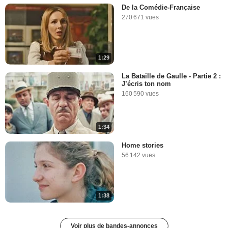
De la Comédie-Française
270 671 vues
1:29
La Bataille de Gaulle - Partie 2 :
J’écris ton nom
160 590 vues
1:34
Home stories
56 142 vues
1:38
Voir plus de bandes-annonces