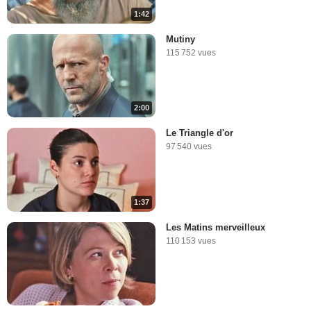
1:42
Mutiny
115 752 vues
2:00
Le Triangle d'or
97 540 vues
1:37
Les Matins merveilleux
110 153 vues