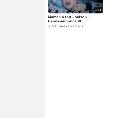
1:04
Maman a tort - saison 1
Bande-annonce VF
55 531 vues
-
Il y a 8 ans