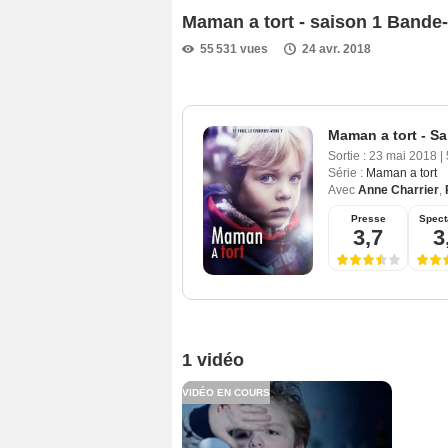
Maman a tort - saison 1 Band
55 531 vues
24 avr. 2018
Maman a tort - Sa
Sortie :
23 mai 2018
|
Série :
Maman a tort
Avec
Anne Charrier
,
Presse
Spect
3,7
3
1 vidéo
VIDÉO EN COURS