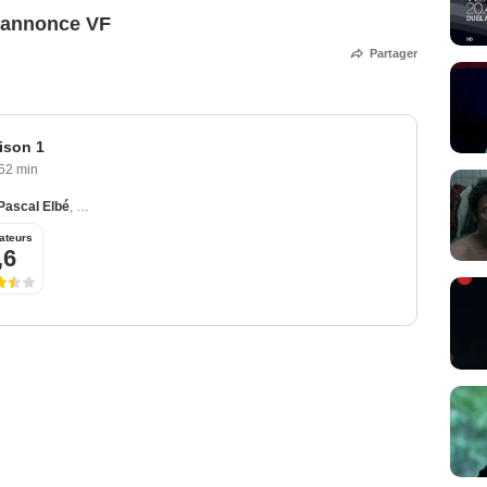
e-annonce VF
Partager
ison 1
52 min
Pascal Elbé
,
Sophie Quinton
,
Camille Lou
,
Samuel Theis
ateurs
,6