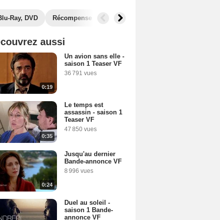
Blu-Ray, DVD
Récompenses
Photos
Secrets de tournage
couvrez aussi
Un avion sans elle -
saison 1 Teaser VF
36 791 vues
0:19
Le temps est
assassin - saison 1
Teaser VF
47 850 vues
0:35
Jusqu'au dernier
Bande-annonce VF
8 996 vues
0:24
Duel au soleil -
saison 1 Bande-
annonce VF