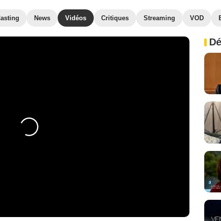
asting
News
Vidéos
Critiques
Streaming
VOD
Dé