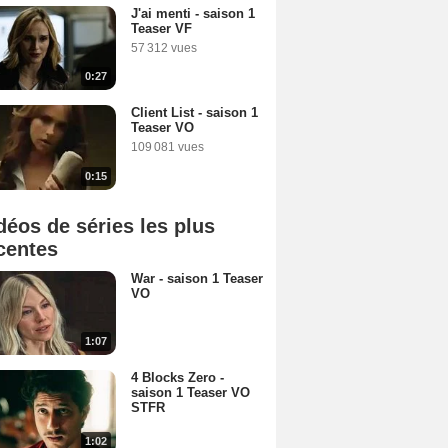
J'ai menti - saison 1
Teaser VF
57 312 vues
0:27
Client List - saison 1
Teaser VO
109 081 vues
0:15
déos de séries les plus
centes
War - saison 1 Teaser
VO
1:07
4 Blocks Zero -
saison 1 Teaser VO
STFR
1:02