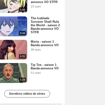
annonce VO STFR
15 vues
1:08
The Iceblade
Sorcerer Shall Rule
the World - saison 2
Bande-annonce VO
STFR
0:44
Moria - saison 1
Bande-annonce VO
38 vues
2:31
Tip Toe - saison 1
Bande-annonce VO
51 vues
1:29
Dernières vidéos de séries