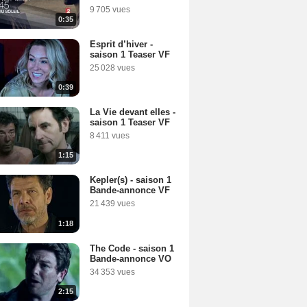
9 705 vues
0:35
Esprit d’hiver -
saison 1 Teaser VF
25 028 vues
0:39
La Vie devant elles -
saison 1 Teaser VF
8 411 vues
1:15
Kepler(s) - saison 1
Bande-annonce VF
21 439 vues
1:18
The Code - saison 1
Bande-annonce VO
34 353 vues
2:15