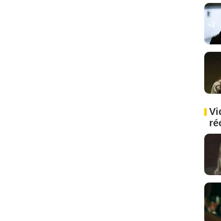
Vi
ré