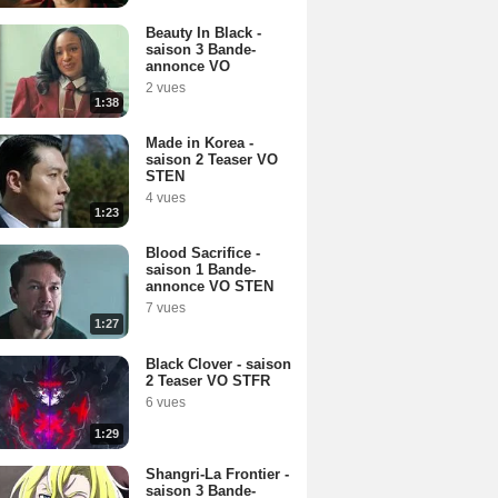
Beauty In Black -
saison 3 Bande-
annonce VO
2 vues
1:38
Made in Korea -
saison 2 Teaser VO
STEN
4 vues
1:23
Blood Sacrifice -
saison 1 Bande-
annonce VO STEN
7 vues
1:27
Black Clover - saison
2 Teaser VO STFR
6 vues
1:29
Shangri-La Frontier -
saison 3 Bande-