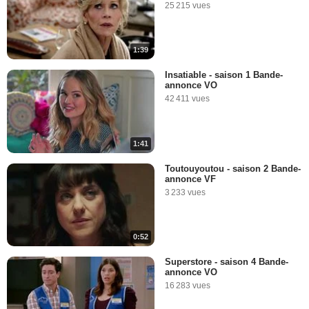
25 215 vues
1:39
Insatiable - saison 1 Bande-
annonce VO
42 411 vues
1:41
Toutouyoutou - saison 2 Bande-
annonce VF
3 233 vues
0:52
Superstore - saison 4 Bande-
annonce VO
16 283 vues