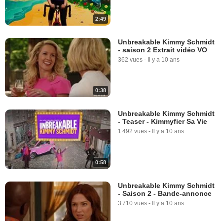
2:49
Unbreakable Kimmy Schmidt
- saison 2 Extrait vidéo VO
362 vues
-
Il y a 10 ans
0:38
Unbreakable Kimmy Schmidt
- Teaser - Kimmyfier Sa Vie
1 492 vues
-
Il y a 10 ans
0:58
Unbreakable Kimmy Schmidt
- Saison 2 - Bande-annonce
3 710 vues
-
Il y a 10 ans