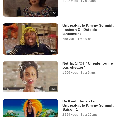
1 292 vues
-
Il y a 9 ans
1:56
Unbreakable Kimmy Schmidt
- saison 3 - Date de
lancement
750 vues
-
Il y a 9 ans
0:30
Netflix SPOT "Cheater ou ne
pas cheater"
1 906 vues
-
Il y a 9 ans
1:32
Be Kind, Recap ! -
Unbreakable Kimmy Schmidt
Saison 1
2 329 vues
-
Il y a 10 ans