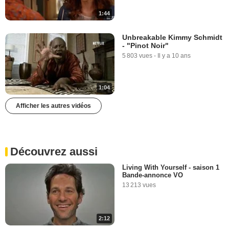
1:44
Unbreakable Kimmy Schmidt
- "Pinot Noir"
5 803 vues
-
Il y a 10 ans
1:04
Afficher les autres vidéos
Découvrez aussi
Living With Yourself - saison 1
Bande-annonce VO
13 213 vues
2:12