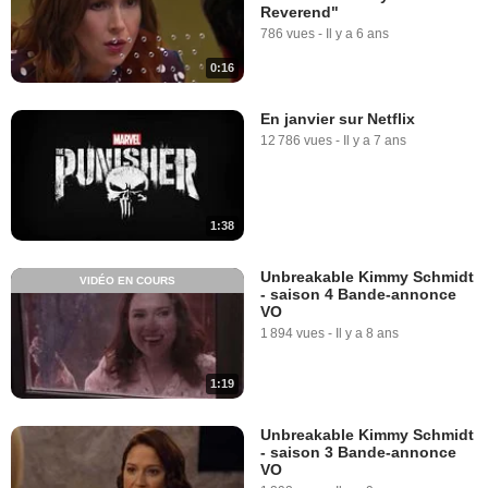
Reverend"
786 vues
-
Il y a 6 ans
0:16
En janvier sur Netflix
12 786 vues
-
Il y a 7 ans
1:38
Unbreakable Kimmy Schmidt
VIDÉO EN COURS
- saison 4 Bande-annonce
VO
1 894 vues
-
Il y a 8 ans
1:19
Unbreakable Kimmy Schmidt
- saison 3 Bande-annonce
VO