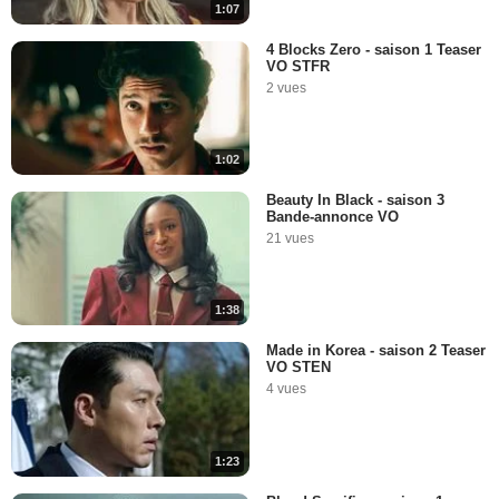
1:07
4 Blocks Zero - saison 1 Teaser
VO STFR
2 vues
1:02
Beauty In Black - saison 3
Bande-annonce VO
21 vues
1:38
Made in Korea - saison 2 Teaser
VO STEN
4 vues
1:23