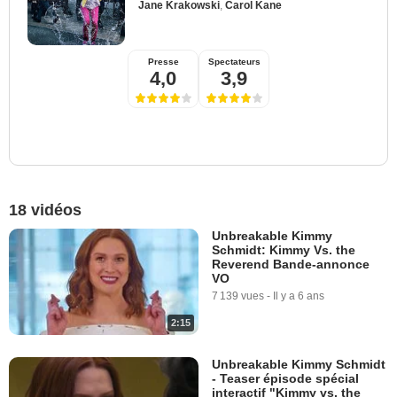
Jane Krakowski
,
Carol Kane
Presse
Spectateurs
4,0
3,9
18 vidéos
Unbreakable Kimmy
Schmidt: Kimmy Vs. the
Reverend Bande-annonce
VO
7 139 vues
-
Il y a 6 ans
2:15
Unbreakable Kimmy Schmidt
- Teaser épisode spécial
interactif "Kimmy vs. the