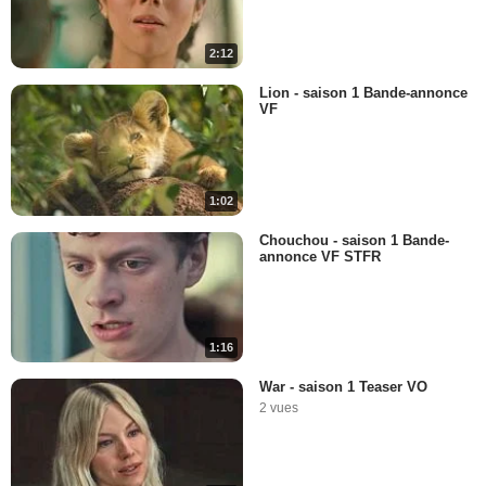
2:12
Lion - saison 1 Bande-annonce
VF
1:02
Chouchou - saison 1 Bande-
annonce VF STFR
1:16
War - saison 1 Teaser VO
2 vues