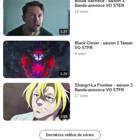
Blood Sacrifice - saison 1
Bande-annonce VO STEN
16 vues
1:27
Black Clover - saison 2 Teaser
VO STFR
6 vues
1:29
Shangri-La Frontier - saison 3
Bande-annonce VO STFR
17 vues
1:08
Dernières vidéos de séries