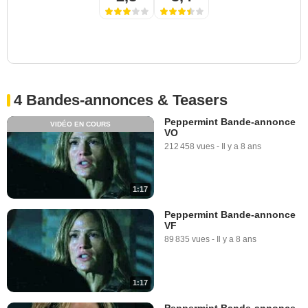
4 Bandes-annonces & Teasers
Peppermint Bande-annonce
VIDÉO EN COURS
VO
212 458 vues
-
Il y a 8 ans
1:17
Peppermint Bande-annonce
VF
89 835 vues
-
Il y a 8 ans
1:17
Peppermint Bande-annonce