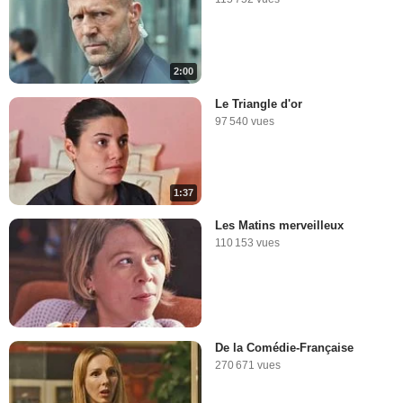
2:00
Le Triangle d'or
97 540 vues
1:37
Les Matins merveilleux
110 153 vues
De la Comédie-Française
270 671 vues