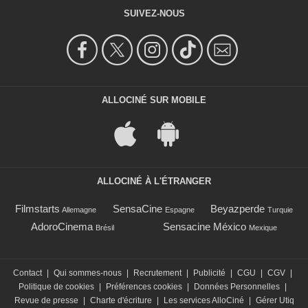
SUIVEZ-NOUS
ALLOCINÉ SUR MOBILE
ALLOCINÉ À L'ÉTRANGER
Filmstarts
SensaCine
Beyazperde
Allemagne
Espagne
Turquie
AdoroCinema
Sensacine México
Brésil
Mexique
Contact
|
Qui sommes-nous
|
Recrutement
|
Publicité
|
CGU
|
CGV
|
Politique de cookies
|
Préférences cookies
|
Données Personnelles
|
Revue de presse
|
Charte d'écriture
|
Les services AlloCiné
|
Gérer Utiq