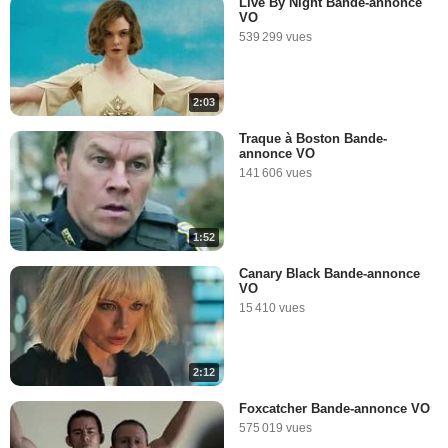
Live By Night Bande-annonce
VO
539 299 vues
2:03
Traque à Boston Bande-
annonce VO
141 606 vues
1:52
Canary Black Bande-annonce
VO
15 410 vues
2:12
Foxcatcher Bande-annonce VO
575 019 vues