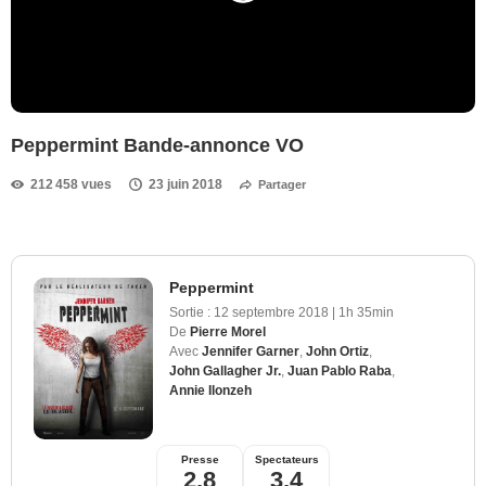
Peppermint Bande-annonce VO
212 458 vues
23 juin 2018
Partager
Peppermint
Sortie :
12 septembre 2018
|
1h 35min
De
Pierre Morel
Avec
Jennifer Garner
,
John Ortiz
,
John Gallagher Jr.
,
Juan Pablo Raba
,
Annie Ilonzeh
Presse
Spectateurs
2,8
3,4