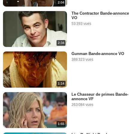
2:04
The Contractor Bande-annonce
VO
53 393 vues
2:34
Gunman Bande-annonce VO
388 323 vues
1:14
Le Chasseur de primes Bande-
annonce VF
263 084 vues
1:55