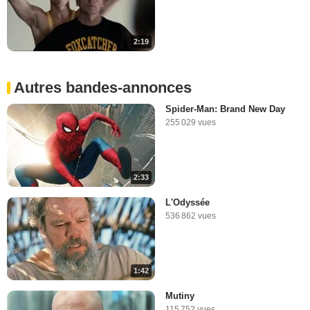
2:19
Autres bandes-annonces
Spider-Man: Brand New Day
255 029 vues
2:33
L'Odyssée
536 862 vues
1:42
Mutiny
115 752 vues