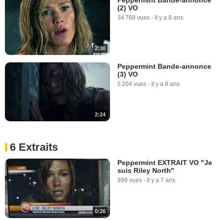
(2) VO
34 768 vues
-
Il y a 8 ans
2:30
Peppermint Bande-annonce
(3) VO
5 204 vues
-
Il y a 8 ans
2:24
6 Extraits
Peppermint EXTRAIT VO "Je
suis Riley North"
999 vues
-
Il y a 7 ans
0:26