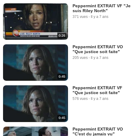
Peppermint EXTRAIT VF "Je
suis Riley North"
371 vues
-
Il y a 7 ans
0:26
Peppermint EXTRAIT VO
"Que justice soit faite"
205 vues
-
Il y a 7 ans
0:45
Peppermint EXTRAIT VF
"Que justice soit faite"
576 vues
-
Il y a 7 ans
0:45
Peppermint EXTRAIT VO
"C'est du jamais vu"