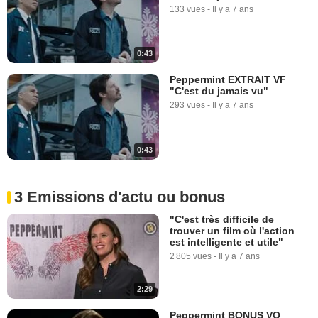
133 vues
-
Il y a 7 ans
0:43
Peppermint EXTRAIT VF
"C'est du jamais vu"
293 vues
-
Il y a 7 ans
0:43
3 Emissions d'actu ou bonus
"C'est très difficile de
trouver un film où l'action
est intelligente et utile"
2 805 vues
-
Il y a 7 ans
2:29
Peppermint BONUS VO