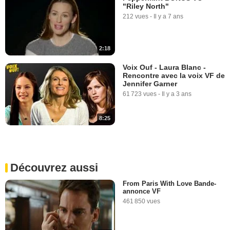
"Riley North"
212 vues
-
Il y a 7 ans
2:18
Voix Ouf - Laura Blanc -
Rencontre avec la voix VF de
Jennifer Garner
61 723 vues
-
Il y a 3 ans
8:25
Découvrez aussi
From Paris With Love Bande-
annonce VF
461 850 vues