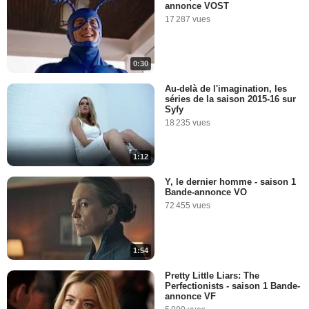
annonce VOST
17 287 vues
0:30
Au-delà de l'imagination, les
séries de la saison 2015-16 sur
Syfy
18 235 vues
1:12
Y, le dernier homme - saison 1
Bande-annonce VO
72 455 vues
1:54
Pretty Little Liars: The
Perfectionists - saison 1 Bande-
annonce VF