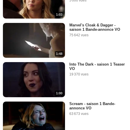
5 000 vues
1:03
Marvel's Cloak & Dagger -
saison 1 Bande-annonce VO
75 642 vues
1:48
Into The Dark - saison 1 Teaser
VO
19 370 vues
1:00
Scream - saison 1 Bande-
annonce VO
63 673 vues