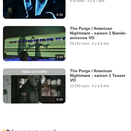
876 vues
-
Il y a 7 ans
0:32
The Purge / American
Nightmare - saison 1 Bande-
annonce VO
59 242 vues
-
Il y a 8 ans
1:30
The Purge / American
VIDÉO EN COURS
Nightmare - saison 1 Teaser
VO
15 290 vues
-
Il y a 8 ans
0:40