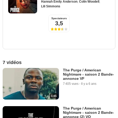
Hannah Emily Anderson
,
Colin Woodell
,
Lili Simmons
Spectateurs
3,5
7 vidéos
The Purge / American
Nightmare - saison 2 Bande-
annonce VF
7 405 vues
-
Il y a 6 ans
1:45
The Purge / American
Nightmare - saison 2 Bande-
annonce (2) VO