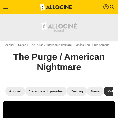
profil
menu
search
Accueil
Séries
The Purge / American Nightmare
Vidéos The Purge / American Nightmare
The Purge / American
Nightmare
Accueil
Saisons et Episodes
Casting
News
Vidéo