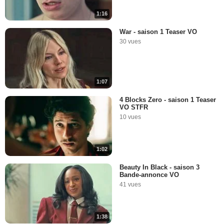
1:16
War - saison 1 Teaser VO
30 vues
1:07
4 Blocks Zero - saison 1 Teaser
VO STFR
10 vues
1:02
Beauty In Black - saison 3
Bande-annonce VO
41 vues
1:38