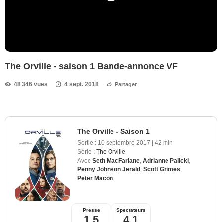
The Orville - saison 1 Bande-annonce VF
48 346 vues
4 sept. 2018
Partager
The Orville - Saison 1
Sortie :
10 septembre 2017
|
42 min
Série :
The Orville
Avec
Seth MacFarlane
,
Adrianne Palicki
,
Penny Johnson Jerald
,
Scott Grimes
,
Peter Macon
Presse
Spectateurs
1,5
4,1