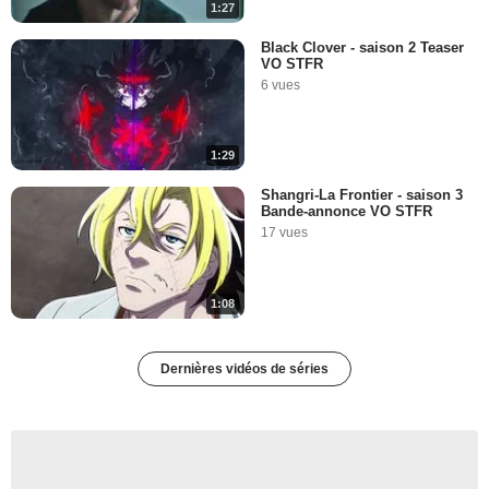
1:27
Black Clover - saison 2 Teaser
VO STFR
6 vues
1:29
Shangri-La Frontier - saison 3
Bande-annonce VO STFR
17 vues
1:08
Dernières vidéos de séries