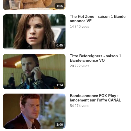
1:55
The Hot Zone - saison 1 Bande-
annonce VF
14 740 vues
0:45
Titre Beforeigners - saison 1
Bande-annonce VO
20 722 vues
1:34
Bande-annonce FOX Play :
lancement sur l'offre CANAL
54 274 vues
1:00