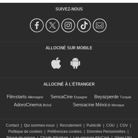
SUIVEZ-NOUS
ALLOCINÉ SUR MOBILE
ALLOCINÉ À L'ÉTRANGER
Filmstarts
SensaCine
Beyazperde
Allemagne
Espagne
Turquie
AdoroCinema
Sensacine México
Brésil
Mexique
Contact
|
Qui sommes-nous
|
Recrutement
|
Publicité
|
CGU
|
CGV
|
Politique de cookies
|
Préférences cookies
|
Données Personnelles
|
Revue de presse
|
Charte d'écriture
|
Les services AlloCiné
|
Gérer Utiq