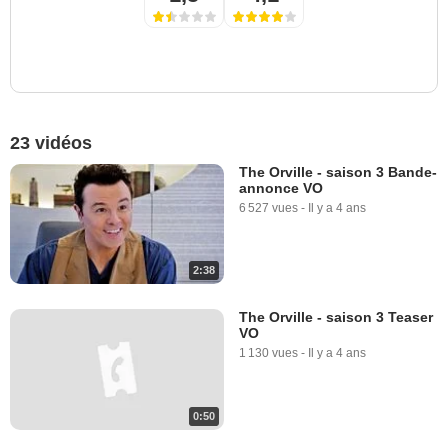
23 vidéos
The Orville - saison 3 Bande-
annonce VO
6 527 vues
-
Il y a 4 ans
2:38
The Orville - saison 3 Teaser
VO
1 130 vues
-
Il y a 4 ans
0:50