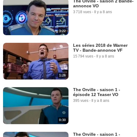
The Orville - saison 2 Bande-
annonce VO
3 718 vues
-
Il y a 8 ans
3:22
Les séries 2018 de Warner
TV - Bande-annonce VF
15 794 vues
-
Il y a 8 ans
1:26
The Orville - saison 1 -
épisode 12 Teaser VO
395 vues
-
Il y a 8 ans
0:30
The Orville - saison 1 -