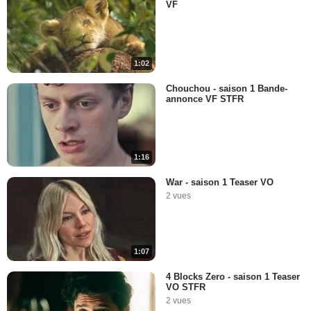
VF
1:02
Chouchou - saison 1 Bande-
annonce VF STFR
1:16
War - saison 1 Teaser VO
2 vues
1:07
4 Blocks Zero - saison 1 Teaser
VO STFR
2 vues