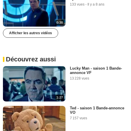
133 vues
-
Il y a 8 ans
0:30
Afficher les autres vidéos
Découvrez aussi
Lucky Man - saison 1 Bande-
annonce VF
13 228 vues
1:27
Ted - saison 1 Bande-annonce
VO
7 157 vues