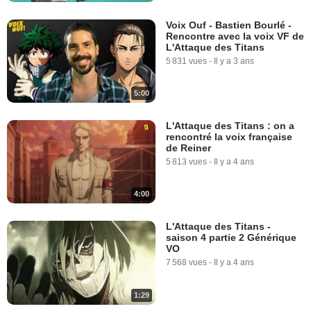
Voix Ouf - Bastien Bourlé -
Rencontre avec la voix VF de
L'Attaque des Titans
5 831 vues
-
Il y a 3 ans
5:00
L'Attaque des Titans : on a
rencontré la voix française
de Reiner
5 813 vues
-
Il y a 4 ans
4:00
L'Attaque des Titans -
saison 4 partie 2 Générique
VO
7 568 vues
-
Il y a 4 ans
1:29