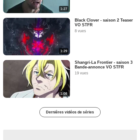
1:27
Black Clover - saison 2 Teaser
VO STFR
8 vues
1:29
Shangri-La Frontier - saison 3
Bande-annonce VO STFR
19 vues
1:08
Dernières vidéos de séries