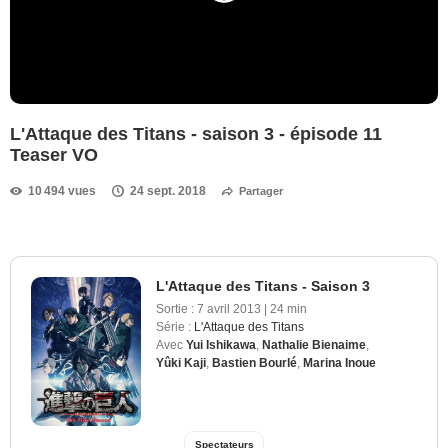
L'Attaque des Titans - saison 3 - épisode 11
Teaser VO
10 494 vues
24 sept. 2018
Partager
L'Attaque des Titans - Saison 3
Sortie :
7 avril 2013
|
24 min
Série :
L'Attaque des Titans
Avec
Yui Ishikawa
,
Nathalie Bienaime
,
Yûki Kaji
,
Bastien Bourlé
,
Marina Inoue
Spectateurs