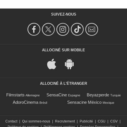
SUIVEZ-NOUS
ALLOCINÉ SUR MOBILE
ALLOCINÉ À L'ÉTRANGER
Filmstarts
SensaCine
Beyazperde
Allemagne
Espagne
Turquie
AdoroCinema
Sensacine México
Brésil
Mexique
Contact
|
Qui sommes-nous
|
Recrutement
|
Publicité
|
CGU
|
CGV
|
Politique de cookies
|
Préférences cookies
|
Données Personnelles
|