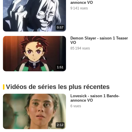
annonce VO
9 141 vues
0:57
Demon Slayer - saison 1 Teaser
VO
85 194 vues
1:51
Vidéos de séries les plus récentes
Lovesick - saison 1 Bande-
annonce VO
6 vues
2:12