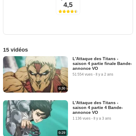
4,5
15 vidéos
L'Attaque des Titans -
saison 4 partie finale Bande-
annonce VO
51 554 vues
-
Il y a 2 ans
0:30
L'Attaque des Titans -
saison 4 partie 4 Bande-
annonce VO
1 136 vues
-
Il y a 3 ans
0:29