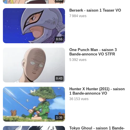
Berserk - saison 1 Teaser VO
7 984 vues
0:55
One Punch Man - saison 3
Bande-annonce VO STFR
5 392 vues
0:43
Hunter X Hunter (2011) - saison
1 Bande-annonce VO
36 153 vues
1:35
Tokyo Ghoul - saison 1 Bande-