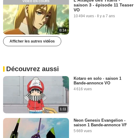
VIDÉO EN COURS
saison 3 - épisode 11 Teaser
VO
10 494 vues
-
Il y a 7 ans
0:14
Afficher les autres vidéos
Découvrez aussi
Kotaro en solo - saison 1
Bande-annonce VO
4 616 vues
1:11
Neon Genesis Evangelion -
saison 1 Bande-annonce VF
5 669 vues