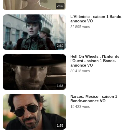
2:32
L'Aliéniste - saison 1 Bande-
annonce VO
32 895 vues
2:30
Hell On Wheels : l'Enfer de
l'Ouest - saison 1 Bande-
annonce VO
80 418 vues
1:33
Narcos: Mexico - saison 3
Bande-annonce VO
15 423 vues
1:59