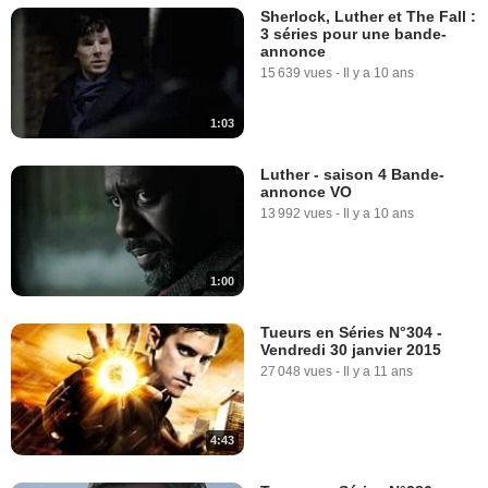
Sherlock, Luther et The Fall :
3 séries pour une bande-
annonce
15 639 vues
-
Il y a 10 ans
1:03
Luther - saison 4 Bande-
annonce VO
13 992 vues
-
Il y a 10 ans
1:00
Tueurs en Séries N°304 -
Vendredi 30 janvier 2015
27 048 vues
-
Il y a 11 ans
4:43