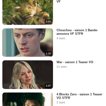
VF
1:02
Chouchou - saison 1 Bande-
annonce VF STFR
4 vues
1:16
War - saison 1 Teaser VO
21 vues
1:07
4 Blocks Zero - saison 1 Teaser
VO STFR
2 vues