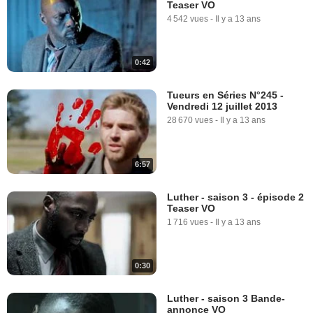
Teaser VO
4 542 vues
-
Il y a 13 ans
0:42
Tueurs en Séries N°245 -
Vendredi 12 juillet 2013
28 670 vues
-
Il y a 13 ans
6:57
Luther - saison 3 - épisode 2
Teaser VO
1 716 vues
-
Il y a 13 ans
0:30
Luther - saison 3 Bande-
annonce VO