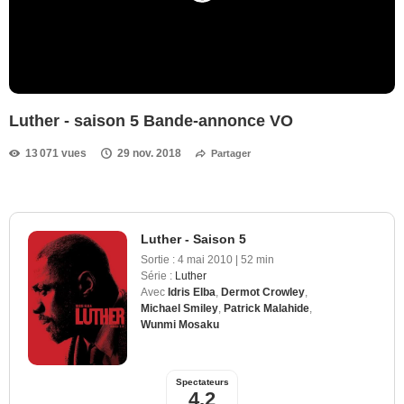
Luther - saison 5 Bande-annonce VO
13 071 vues
29 nov. 2018
Partager
Luther - Saison 5
Sortie :
4 mai 2010
|
52 min
Série :
Luther
Avec
Idris Elba
,
Dermot Crowley
,
Michael Smiley
,
Patrick Malahide
,
Wunmi Mosaku
Spectateurs
4,2