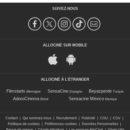
SUIVEZ-NOUS
ALLOCINÉ SUR MOBILE
ALLOCINÉ À L'ÉTRANGER
Filmstarts
SensaCine
Beyazperde
Allemagne
Espagne
Turquie
AdoroCinema
Sensacine México
Brésil
Mexique
Contact
|
Qui sommes-nous
|
Recrutement
|
Publicité
|
CGU
|
CGV
|
Politique de cookies
|
Préférences cookies
|
Données Personnelles
|
Revue de presse
|
Charte d'écriture
|
Les services AlloCiné
|
Gérer Utiq