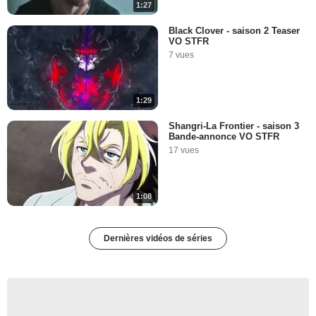
1:27
Black Clover - saison 2 Teaser
VO STFR
7 vues
1:29
Shangri-La Frontier - saison 3
Bande-annonce VO STFR
17 vues
1:08
Dernières vidéos de séries