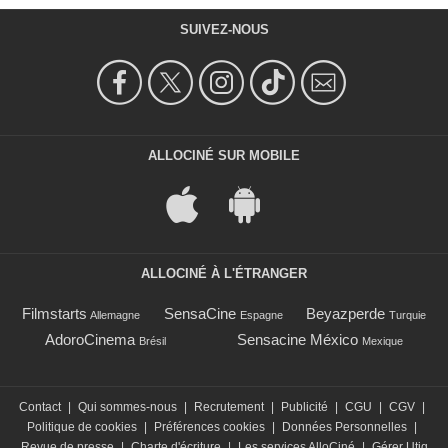
SUIVEZ-NOUS
ALLOCINÉ SUR MOBILE
ALLOCINÉ À L'ÉTRANGER
Filmstarts
SensaCine
Beyazperde
Allemagne
Espagne
Turquie
AdoroCinema
Sensacine México
Brésil
Mexique
Contact
|
Qui sommes-nous
|
Recrutement
|
Publicité
|
CGU
|
CGV
|
Politique de cookies
|
Préférences cookies
|
Données Personnelles
|
Revue de presse
|
Charte d'écriture
|
Les services AlloCiné
|
Gérer Utiq