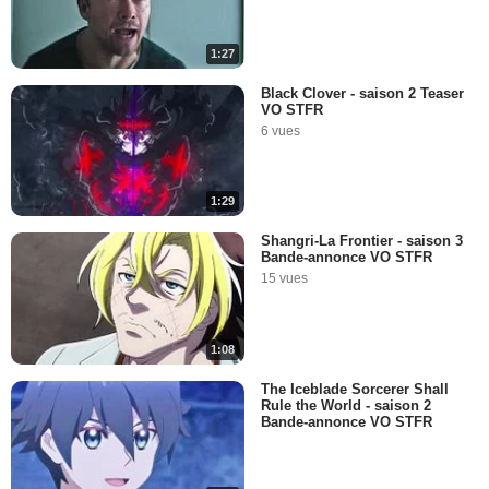
1:27
Black Clover - saison 2 Teaser
VO STFR
6 vues
1:29
Shangri-La Frontier - saison 3
Bande-annonce VO STFR
15 vues
1:08
The Iceblade Sorcerer Shall
Rule the World - saison 2
Bande-annonce VO STFR