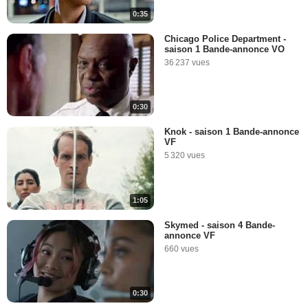
0:35
Chicago Police Department -
saison 1 Bande-annonce VO
36 237 vues
0:30
Knok - saison 1 Bande-annonce
VF
5 320 vues
1:05
Skymed - saison 4 Bande-
annonce VF
660 vues
0:30