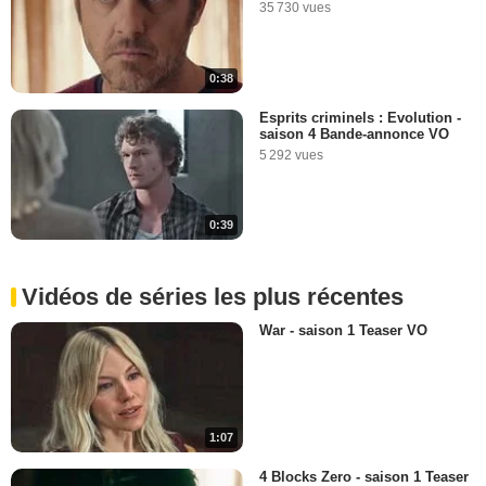
35 730 vues
0:38
Esprits criminels : Evolution -
saison 4 Bande-annonce VO
5 292 vues
0:39
Vidéos de séries les plus récentes
War - saison 1 Teaser VO
1:07
4 Blocks Zero - saison 1 Teaser