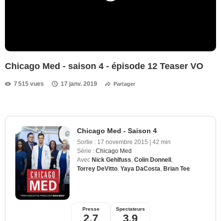
Chicago Med - saison 4 - épisode 12 Teaser VO
7 515 vues
17 janv. 2019
Partager
Chicago Med - Saison 4
Sortie :
17 novembre 2015
|
42 min
Série :
Chicago Med
Avec
Nick Gehlfuss
,
Colin Donnell
,
Torrey DeVitto
,
Yaya DaCosta
,
Brian Tee
Presse
Spectateurs
2,7
3,9