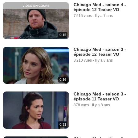
Chicago Med - saison 4 -
VIDÉO EN COURS
épisode 12 Teaser VO
7 515 vues
-
Il y a 7 ans
0:15
Chicago Med - saison 3 -
épisode 12 Teaser VO
3 210 vues
-
Il y a 8 ans
0:16
Chicago Med - saison 3 -
épisode 11 Teaser VO
878 vues
-
Il y a 8 ans
0:31