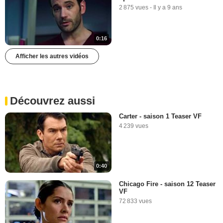
2 875 vues
-
Il y a 9 ans
0:16
Afficher les autres vidéos
Découvrez aussi
Carter - saison 1 Teaser VF
4 239 vues
0:40
Chicago Fire - saison 12 Teaser
VF
72 833 vues