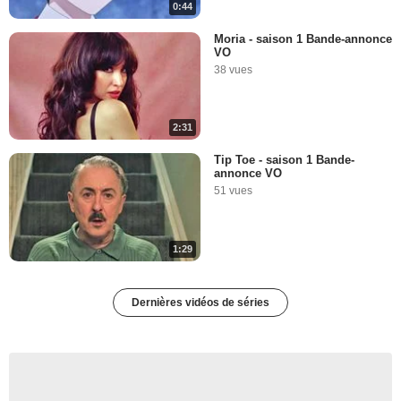
0:44
Moria - saison 1 Bande-annonce
VO
38 vues
2:31
Tip Toe - saison 1 Bande-
annonce VO
51 vues
1:29
Dernières vidéos de séries