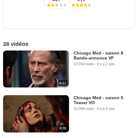
28 vidéos
Chicago Med - saison 8
Bande-annonce VF
37 054 vues
-
Il y a 2 ans
0:17
Chicago Med - saison 5
Teaser VO
31 098 vues
-
Il y a 5 ans
0:30