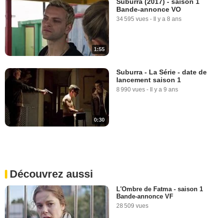
Suburra (2017) - saison 1
Bande-annonce VO
34 595 vues
-
Il y a 8 ans
1:55
Suburra - La Série - date de
lancement saison 1
8 990 vues
-
Il y a 9 ans
0:30
Découvrez aussi
L'Ombre de Fatma - saison 1
Bande-annonce VF
28 509 vues