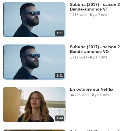
Suburra (2017) - saison 2
Bande-annonce VF
1 716 vues
-
Il y a 7 ans
1:31
Suburra (2017) - saison 2
Bande-annonce VO
1 719 vues
-
Il y a 7 ans
1:31
En octobre sur Netflix
34 726 vues
-
Il y a 8 ans
1:44