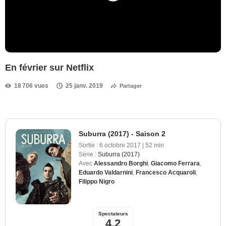
En février sur Netflix
18 706 vues
25 janv. 2019
Partager
Suburra (2017) - Saison 2
Sortie :
6 octobre 2017
|
52 min
Série :
Suburra (2017)
Avec
Alessandro Borghi
,
Giacomo Ferrara
,
Eduardo Valdarnini
,
Francesco Acquaroli
,
Filippo Nigro
Spectateurs
4,2