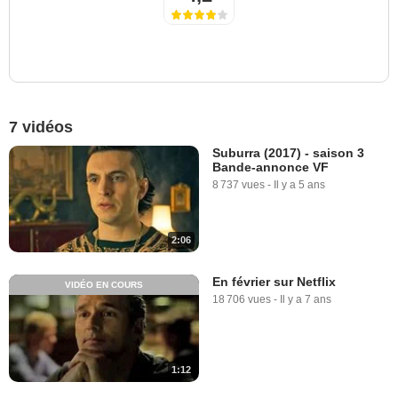
7 vidéos
Suburra (2017) - saison 3
Bande-annonce VF
8 737 vues
-
Il y a 5 ans
2:06
En février sur Netflix
VIDÉO EN COURS
18 706 vues
-
Il y a 7 ans
1:12