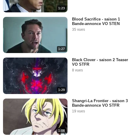
1:23
Blood Sacrifice - saison 1
Bande-annonce VO STEN
35 vues
1:27
Black Clover - saison 2 Teaser
VO STFR
8 vues
1:29
Shangri-La Frontier - saison 3
Bande-annonce VO STFR
19 vues
1:08