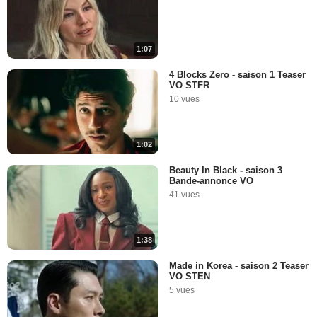
1:07
4 Blocks Zero - saison 1 Teaser
VO STFR
10 vues
1:02
Beauty In Black - saison 3
Bande-annonce VO
41 vues
1:38
Made in Korea - saison 2 Teaser
VO STEN
5 vues