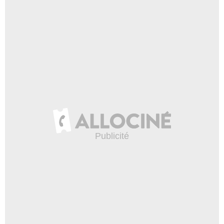
Norton
31 944 vues
-
Il y a 3 ans
4:41
Les gaffes et erreurs de Hulk
(Hulk, la série / Hulk /
L'Incroyable Hulk / Avengers
: Endgame)
23 173 vues
-
Il y a 3 ans
5:48
Voix Ouf - Adrien Antoine -
Rencontre avec la voix VF de
Superman, Thor et Batman
232 917 vues
-
Il y a 3 ans
5:25
Les Gardiens de la Galaxie :
Alexis Victor, VF de Rocket
et Loki, évoque ces
personnages Marvel
1 583 vues
-
Il y a 3 ans