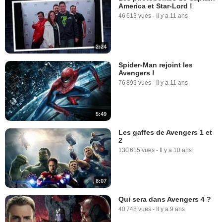
America et Star-Lord !
46 613 vues
-
Il y a 11 ans
2:24
Spider-Man rejoint les
Avengers !
76 899 vues
-
Il y a 11 ans
5:49
Les gaffes de Avengers 1 et
2
130 615 vues
-
Il y a 10 ans
8:07
Qui sera dans Avengers 4 ?
40 748 vues
-
Il y a 9 ans