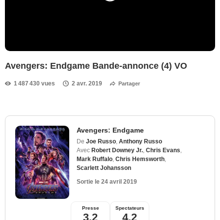
Avengers: Endgame Bande-annonce (4) VO
1 487 430 vues
2 avr. 2019
Partager
Avengers: Endgame
De
Joe Russo
,
Anthony Russo
Avec
Robert Downey Jr.
,
Chris Evans
,
Mark Ruffalo
,
Chris Hemsworth
,
Scarlett Johansson
Sortie le
24 avril 2019
Presse
Spectateurs
3,2
4,2