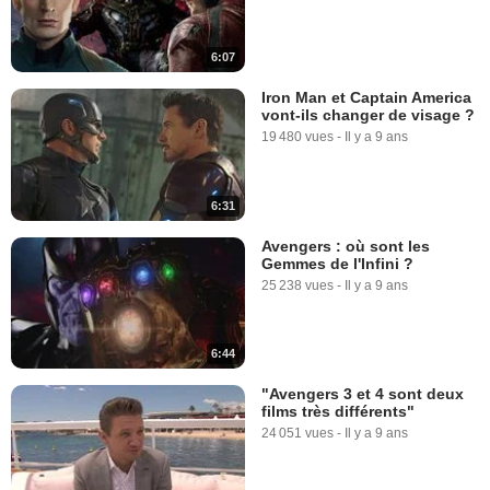
6:07
Iron Man et Captain America
vont-ils changer de visage ?
19 480 vues
-
Il y a 9 ans
6:31
Avengers : où sont les
Gemmes de l'Infini ?
25 238 vues
-
Il y a 9 ans
6:44
"Avengers 3 et 4 sont deux
films très différents"
24 051 vues
-
Il y a 9 ans