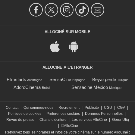
ALLOCINÉ SUR MOBILE
ALLOCINÉ À L'ÉTRANGER
Filmstarts
SensaCine
Beyazperde
Allemagne
Espagne
Turquie
AdoroCinema
Sensacine México
Brésil
Mexique
Contact
|
Qui sommes-nous
|
Recrutement
|
Publicité
|
CGU
|
CGV
|
Politique de cookies
|
Préférences cookies
|
Données Personnelles
|
Revue de presse
|
Charte d'écriture
|
Les services AlloCiné
|
Gérer Utiq
|
©AlloCiné
Retrouvez tous les horaires et infos de votre cinéma sur le numéro AlloCiné :