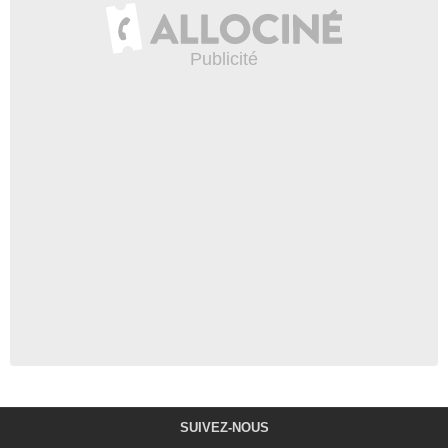
Fou Mais Vrai : Zoe Saldaña
a joué dans les trois plus
grands succès de l'histoire !
2 936 vues
-
Il y a 3 ans
0:52
SUIVEZ-NOUS