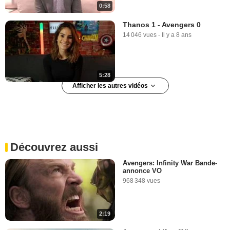
0:58
Thanos 1 - Avengers 0
14 046 vues
-
Il y a 8 ans
5:28
Afficher les autres vidéos
Give Me Five - Stan Lee
13 290 vues
-
Il y a 7 ans
Découvrez aussi
8:49
Avengers: Infinity War Bande-
annonce VO
Spider-Man : multivers,
968 348 vues
mode d'emploi
6 154 vues
-
Il y a 7 ans
2:19
6:38