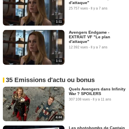
d'attaque"
25 757 vues
-
Il y a 7 ans
1:11
Avengers Endgame -
EXTRAIT VF "Le plan
d'attaque"
12 392 vues
-
Il y a 7 ans
1:11
35 Emissions d'actu ou bonus
Quels Avengers dans Infinity
War ? SPOILERS
307 108 vues
-
Il y a 11 ans
4:44
Les photobombs de Captain