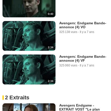
0:40
Avengers: Endgame Bande-
annonce (4) VO
325 138 vues
-
Il y a 7 ans
2:34
Avengers: Endgame Bande-
annonce (4) VF
325 060 vues
-
Il y a 7 ans
2:34
2 Extraits
Avengers Endgame -
EXTRAIT VOST "Le plan