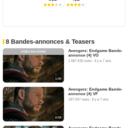
8 Bandes-annonces & Teasers
Avengers: Endgame Bande-
VIDÉO EN COURS
annonce (4) VO
1 487 430 vues
-
Il y a 7 ans
1:00
Avengers: Endgame Bande-
annonce (4) VF
197 347 vues
-
Il y a 7 ans
0:59
Avengers: Endgame Bande-