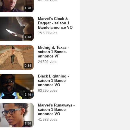
1:28
Marvel's Cloak &
Dagger - saison 1
Bande-annonce VO
75 638 vues
1:48
Midnight, Texas -
saison 1 Bande-
annonce VF
24 801 vues
0:34
Black Lightning -
saison 1 Bande-
annonce VO
63 295 vues
2:49
Marvel's Runaways -
saison 1 Bande-
annonce VO
41 983 vues
1:30