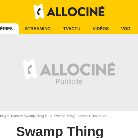
ÉRIES
STREAMING
TVACTU
VIDÉOS
VOD
hing
Teasers Swamp Thing S1
Swamp Thing - saison 1 Teaser VO
Swamp Thing