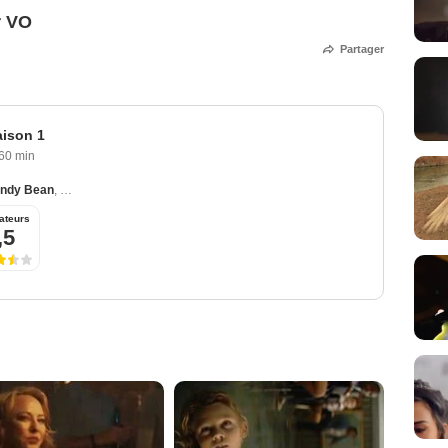
r VO
Partager
ison 1
60 min
ndy Bean
,
Derek Mears
,
Virginia Madsen
,
Henderson Wade
ateurs
,5