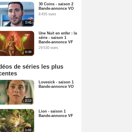
30 Coins - saison 2
Bande-annonce VO
8 455 vues
1:41
Une Nuit en enfer : la
série - saison 1
Bande-annonce VF
29 530 vues
0:30
déos de séries les plus
centes
Lovesick - saison 1
Bande-annonce VO
2:12
Lion - saison 1
Bande-annonce VF
1:02