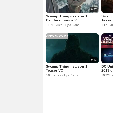
0:37
Swamp Thing - saison 1
Swamp 
Bande-annonce VF
Teaser
11 691 vues
-
Il y a 6 ans
1 171 v
VIDÉO EN COURS
0:43
Swamp Thing - saison 1
DC Uni
Teaser VO
2019 d
6 048 vues
-
Il y a 7 ans
19 228 