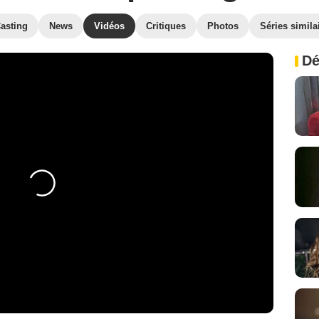
asting
News
Vidéos
Critiques
Photos
Séries simila
Dé