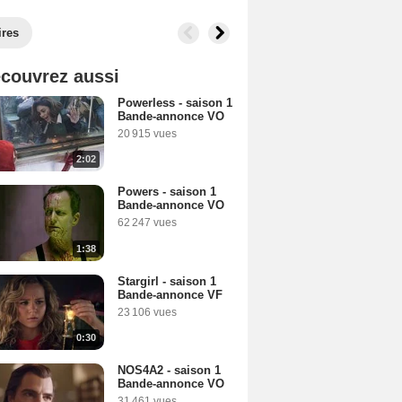
ires
couvrez aussi
Powerless - saison 1
Bande-annonce VO
20 915 vues
2:02
Powers - saison 1
Bande-annonce VO
62 247 vues
1:38
Stargirl - saison 1
Bande-annonce VF
23 106 vues
0:30
NOS4A2 - saison 1
Bande-annonce VO
31 461 vues