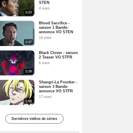
STEN
4 vues
1:23
Blood Sacrifice -
saison 1 Bande-
annonce VO STEN
16 vues
1:27
Black Clover - saison
2 Teaser VO STFR
6 vues
1:29
Shangri-La Frontier -
saison 3 Bande-
annonce VO STFR
17 vues
1:08
Dernières vidéos de séries