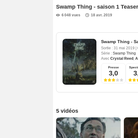
Swamp Thing - saison 1 Tease
6 048 vues
18 avr. 2019
Swamp Thing - Sa
Sortie :
31 mai 2019
|
Série :
Swamp Thing
Avec
Crystal Reed
,
A
Presse
Spect
3,0
3
5 vidéos