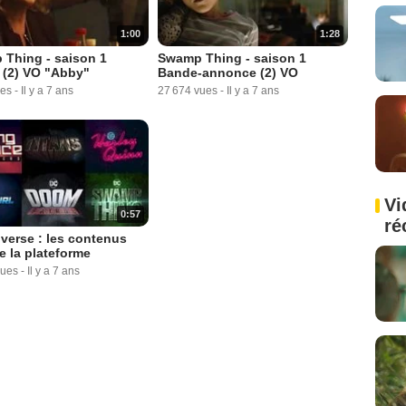
1:00
1:28
Thing - saison 1
Swamp Thing - saison 1
 (2) VO "Abby"
Bande-annonce (2) VO
ues
-
Il y a 7 ans
27 674 vues
-
Il y a 7 ans
Vi
0:57
ré
verse : les contenus
e la plateforme
vues
-
Il y a 7 ans