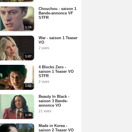
Chouchou - saison 1
Bande-annonce VF
STFR
1:16
War - saison 1 Teaser
VO
2 vues
1:07
4 Blocks Zero -
saison 1 Teaser VO
STFR
2 vues
1:02
Beauty In Black -
saison 3 Bande-
annonce VO
21 vues
1:38
Made in Korea -
saison 2 Teaser VO