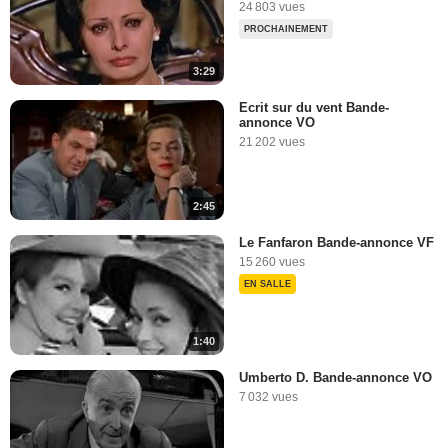
24 803 vues
PROCHAINEMENT
3:29
Ecrit sur du vent Bande-
annonce VO
21 202 vues
2:45
Le Fanfaron Bande-annonce VF
15 260 vues
EN SALLE
1:40
Umberto D. Bande-annonce VO
7 032 vues