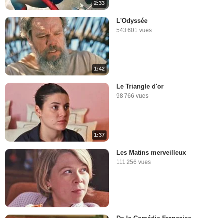
2:33
L'Odyssée
543 601 vues
1:42
Le Triangle d'or
98 766 vues
1:37
Les Matins merveilleux
111 256 vues