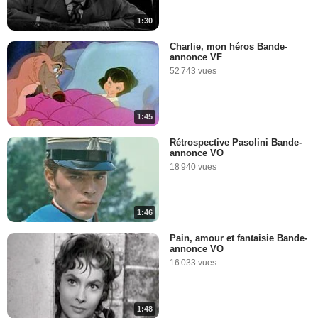
1:30
Charlie, mon héros Bande-
annonce VF
52 743 vues
1:45
Rétrospective Pasolini Bande-
annonce VO
18 940 vues
1:46
Pain, amour et fantaisie Bande-
annonce VO
16 033 vues
1:48