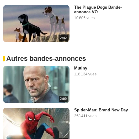
The Plague Dogs Bande-
annonce VO
10 805 vues
2:42
Autres bandes-annonces
Mutiny
118 134 vues
2:00
Spider-Man: Brand New Day
258 411 vues