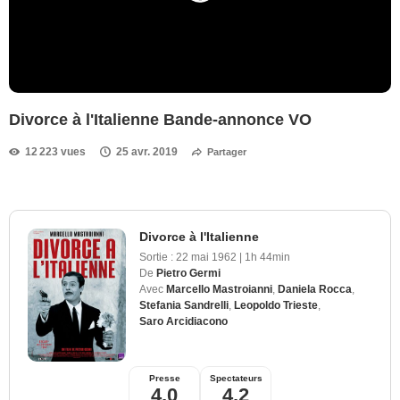
Divorce à l'Italienne Bande-annonce VO
12 223 vues
25 avr. 2019
Partager
Divorce à l'Italienne
Sortie :
22 mai 1962
|
1h 44min
De
Pietro Germi
Avec
Marcello Mastroianni
,
Daniela Rocca
,
Stefania Sandrelli
,
Leopoldo Trieste
,
Saro Arcidiacono
Presse
Spectateurs
4,0
4,2