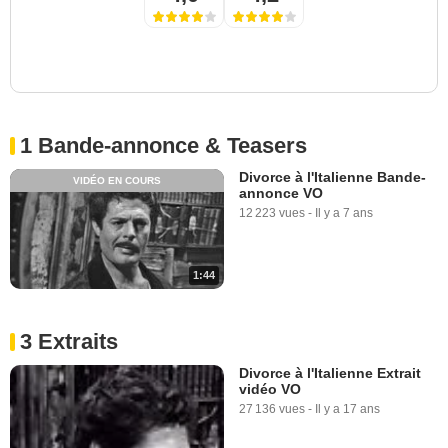
1 Bande-annonce & Teasers
Divorce à l'Italienne Bande-
VIDÉO EN COURS
annonce VO
12 223 vues
-
Il y a 7 ans
1:44
3 Extraits
Divorce à l'Italienne Extrait
vidéo VO
27 136 vues
-
Il y a 17 ans