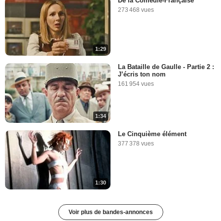
De la Comédie-Française
273 468 vues
1:29
La Bataille de Gaulle - Partie 2 :
J’écris ton nom
161 954 vues
1:34
Le Cinquième élément
377 378 vues
1:30
Voir plus de bandes-annonces