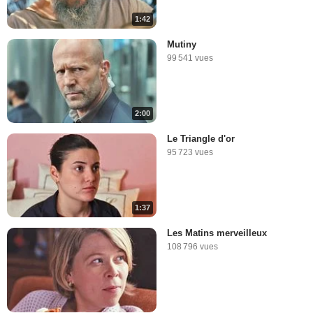
1:42
Mutiny
99 541 vues
2:00
Le Triangle d'or
95 723 vues
1:37
Les Matins merveilleux
108 796 vues