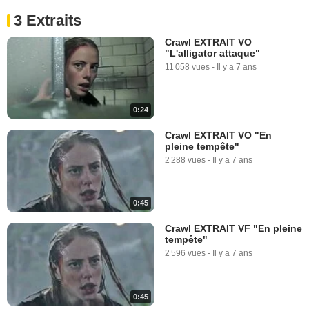
3 Extraits
Crawl EXTRAIT VO
"L'alligator attaque"
11 058 vues
-
Il y a 7 ans
0:24
Crawl EXTRAIT VO "En
pleine tempête"
2 288 vues
-
Il y a 7 ans
0:45
Crawl EXTRAIT VF "En pleine
tempête"
2 596 vues
-
Il y a 7 ans
0:45