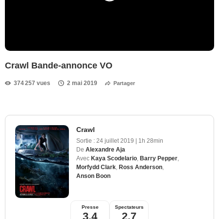
Crawl Bande-annonce VO
374 257 vues
2 mai 2019
Partager
Crawl
Sortie :
24 juillet 2019
|
1h 28min
De
Alexandre Aja
Avec
Kaya Scodelario
,
Barry Pepper
,
Morfydd Clark
,
Ross Anderson
,
Anson Boon
Presse
Spectateurs
3,4
2,7