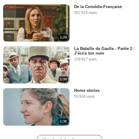
De la Comédie-Française
267 615 vues
1:29
La Bataille de Gaulle - Partie 2 :
J’écris ton nom
158 827 vues
1:34
Home stories
55 934 vues
1:38