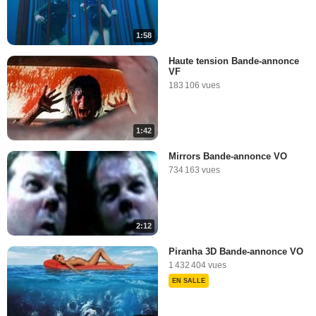
1:58
Haute tension Bande-annonce
VF
183 106 vues
1:42
Mirrors Bande-annonce VO
734 163 vues
2:12
Piranha 3D Bande-annonce VO
1 432 404 vues
EN SALLE