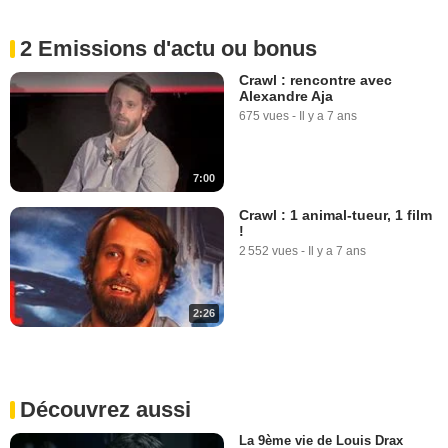
2 Emissions d'actu ou bonus
Crawl : rencontre avec
Alexandre Aja
675 vues
-
Il y a 7 ans
7:00
Crawl : 1 animal-tueur, 1 film
!
2 552 vues
-
Il y a 7 ans
2:26
Découvrez aussi
La 9ème vie de Louis Drax