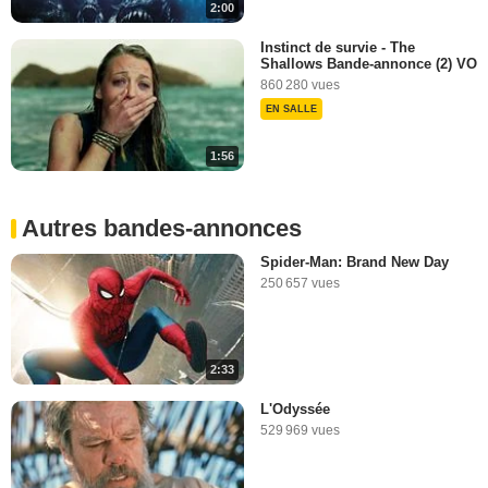
2:00
Instinct de survie - The
Shallows Bande-annonce (2) VO
860 280 vues
EN SALLE
1:56
Autres bandes-annonces
Spider-Man: Brand New Day
250 657 vues
2:33
L'Odyssée
529 969 vues