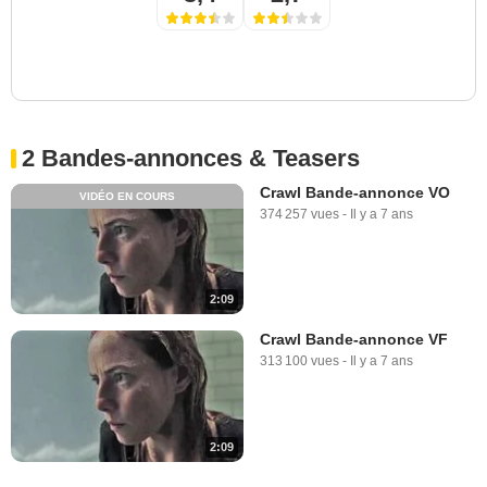
2 Bandes-annonces & Teasers
Crawl Bande-annonce VO
VIDÉO EN COURS
374 257 vues
-
Il y a 7 ans
2:09
Crawl Bande-annonce VF
313 100 vues
-
Il y a 7 ans
2:09