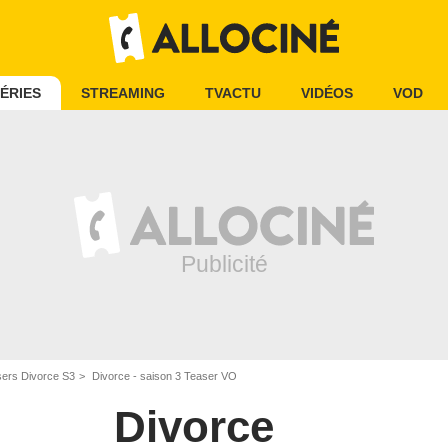
ÉRIES
STREAMING
TVACTU
VIDÉOS
VOD
ers Divorce S3
Divorce - saison 3 Teaser VO
Divorce