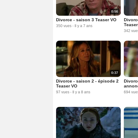
0:56
Divorce - saison 3 Teaser VO
Divorc
Teaser
350 vues
-
Il y a 7 ans
342 vue
0:37
Divorce - saison 2 - épisode 2
Divorc
Teaser VO
annon
97 vues
-
Il y a 8 ans
694 vue