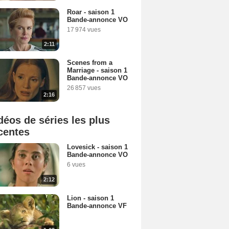
Roar - saison 1
Bande-annonce VO
17 974 vues
2:11
Scenes from a
Marriage - saison 1
Bande-annonce VO
26 857 vues
2:16
déos de séries les plus
centes
Lovesick - saison 1
Bande-annonce VO
6 vues
2:12
Lion - saison 1
Bande-annonce VF