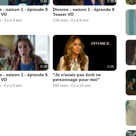
0:40
0:30
e - saison 1 - épisode 9
Divorce - saison 1 - épisode 8
 VO
Teaser VO
s
-
Il y a 9 ans
238 vues
-
Il y a 9 ans
0:30
2:26
e - saison 1 - épisode 6
"Je n'avais pas écrit ce
 VO
personnage pour moi"
s
-
Il y a 9 ans
580 vues
-
Il y a 10 ans