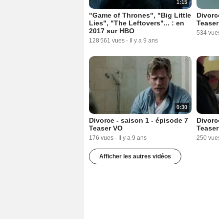
1:15
"Game of Thrones", "Big Little
Divorc
Lies", "The Leftovers"... : en
Teaser
2017 sur HBO
534 vue
128 561 vues
-
Il y a 9 ans
0:30
Divorce - saison 1 - épisode 7
Divorc
Teaser VO
Teaser
176 vues
-
Il y a 9 ans
250 vue
Afficher les autres vidéos