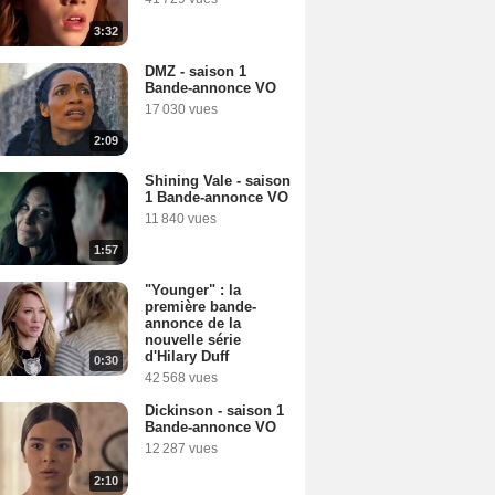
3:32
DMZ - saison 1
Bande-annonce VO
17 030 vues
2:09
Shining Vale - saison
1 Bande-annonce VO
11 840 vues
1:57
"Younger" : la
première bande-
annonce de la
nouvelle série
d'Hilary Duff
0:30
42 568 vues
Dickinson - saison 1
Bande-annonce VO
12 287 vues
2:10