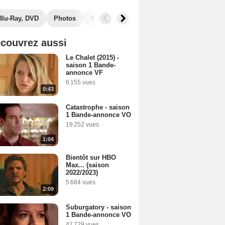
Blu-Ray, DVD
Photos
Secrets de tournage
Séries similaires
couvrez aussi
Le Chalet (2015) -
saison 1 Bande-
annonce VF
6 155 vues
0:43
Catastrophe - saison
1 Bande-annonce VO
19 252 vues
1:04
Bientôt sur HBO
Max... (saison
2022/2023)
5 684 vues
2:09
Suburgatory - saison
1 Bande-annonce VO
41 729 vues