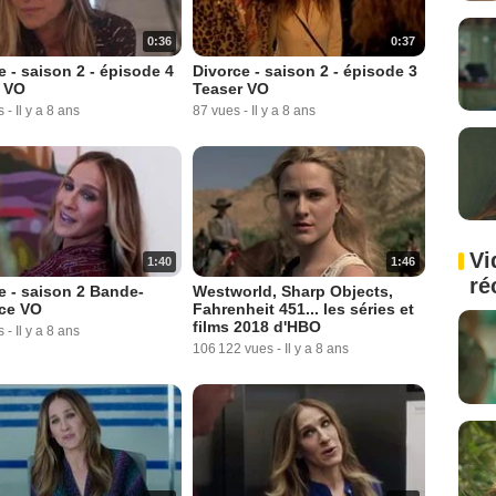
0:36
0:37
e - saison 2 - épisode 4
Divorce - saison 2 - épisode 3
 VO
Teaser VO
s
-
Il y a 8 ans
87 vues
-
Il y a 8 ans
Vi
1:40
1:46
ré
e - saison 2 Bande-
Westworld, Sharp Objects,
ce VO
Fahrenheit 451... les séries et
films 2018 d'HBO
s
-
Il y a 8 ans
106 122 vues
-
Il y a 8 ans