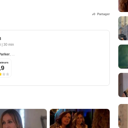
Partager
3
6
|
30 min
Parker
,
Thomas Haden Church
,
Molly Shannon
,
Talia Balsam
,
Becki Newton
ateurs
,9