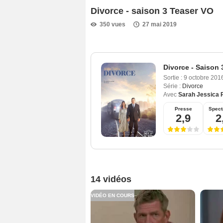
Divorce - saison 3 Teaser VO
350 vues
27 mai 2019
Divorce - Saison 
Sortie :
9 octobre 201
Série :
Divorce
Avec
Sarah Jessica 
Presse
Spect
2,9
2
14 vidéos
VIDÉO EN COURS