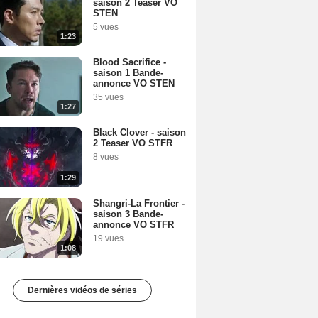
saison 2 Teaser VO
STEN
5 vues
1:23
Blood Sacrifice -
saison 1 Bande-
annonce VO STEN
35 vues
1:27
Black Clover - saison
2 Teaser VO STFR
8 vues
1:29
Shangri-La Frontier -
saison 3 Bande-
annonce VO STFR
19 vues
1:08
Dernières vidéos de séries