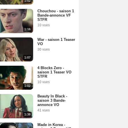
1:02
Chouchou - saison 1
Bande-annonce VF
STFR
10 vues
1:16
War - saison 1 Teaser
VO
30 vues
1:07
4 Blocks Zero -
saison 1 Teaser VO
STFR
10 vues
1:02
Beauty In Black -
saison 3 Bande-
annonce VO
41 vues
1:38
Made in Korea -