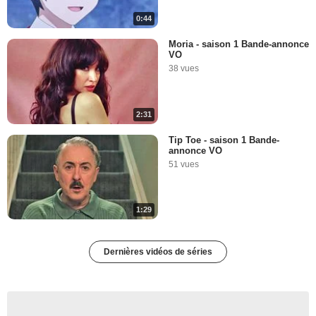
0:44
Moria - saison 1 Bande-annonce
VO
38 vues
2:31
Tip Toe - saison 1 Bande-
annonce VO
51 vues
1:29
Dernières vidéos de séries