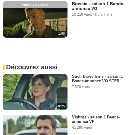
Brassic - saison 1 Bande-
VIDÉO EN COURS
annonce VO
19 219 vues
-
Il y a 7 ans
1:00
Découvrez aussi
Such Brave Girls - saison 1
Bande-annonce VO STFR
7 678 vues
0:25
Visitors - saison 1 Bande-
annonce VF
41 295 vues