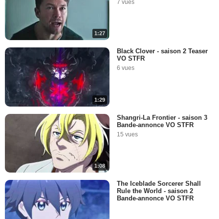
7 vues
1:27
Black Clover - saison 2 Teaser
VO STFR
6 vues
1:29
Shangri-La Frontier - saison 3
Bande-annonce VO STFR
15 vues
1:08
The Iceblade Sorcerer Shall
Rule the World - saison 2
Bande-annonce VO STFR