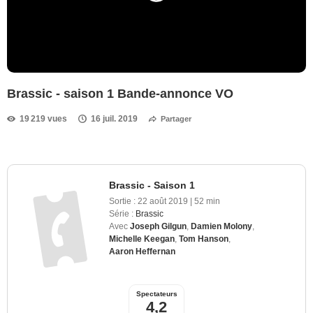
Brassic - saison 1 Bande-annonce VO
19 219 vues
16 juil. 2019
Partager
Brassic - Saison 1
Sortie :
22 août 2019
|
52 min
Série :
Brassic
Avec
Joseph Gilgun
,
Damien Molony
,
Michelle Keegan
,
Tom Hanson
,
Aaron Heffernan
Spectateurs
4,2