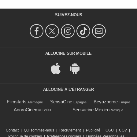
SUIVEZ-NOUS
ALLOCINÉ SUR MOBILE
ALLOCINÉ À L'ÉTRANGER
Filmstarts
SensaCine
Beyazperde
Allemagne
Espagne
Turquie
AdoroCinema
Sensacine México
Brésil
Mexique
Contact
|
Qui sommes-nous
|
Recrutement
|
Publicité
|
CGU
|
CGV
|
Politique de cookies
|
Préférences cookies
|
Données Personnelles
|