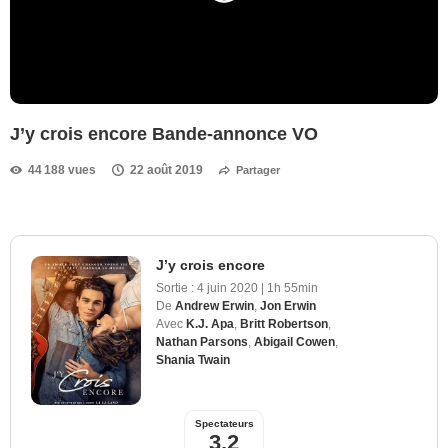
J’y crois encore Bande-annonce VO
44 188 vues
22 août 2019
Partager
J’y crois encore
Sortie :
4 juin 2020
|
1h 55min
De
Andrew Erwin
,
Jon Erwin
Avec
K.J. Apa
,
Britt Robertson
,
Nathan Parsons
,
Abigail Cowen
,
Shania Twain
Spectateurs
3,2