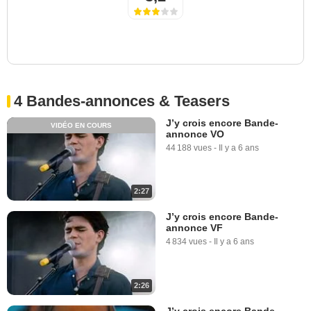
4 Bandes-annonces & Teasers
J’y crois encore Bande-
VIDÉO EN COURS
annonce VO
44 188 vues
-
Il y a 6 ans
2:27
J’y crois encore Bande-
annonce VF
4 834 vues
-
Il y a 6 ans
2:26
J’y crois encore Bande-