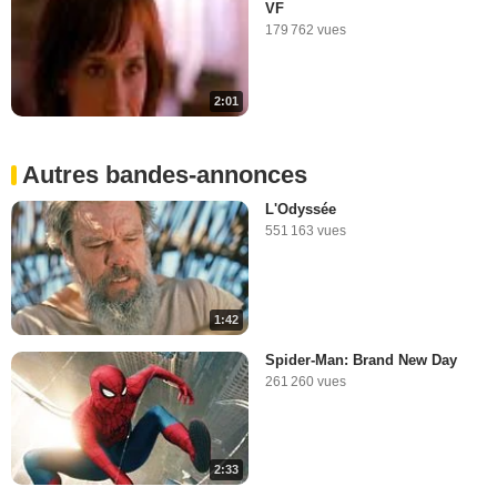
VF
179 762 vues
2:01
Autres bandes-annonces
L'Odyssée
551 163 vues
1:42
Spider-Man: Brand New Day
261 260 vues
2:33