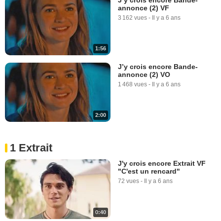
annonce (2) VF
3 162 vues
-
Il y a 6 ans
1:56
J’y crois encore Bande-
annonce (2) VO
1 468 vues
-
Il y a 6 ans
2:00
1 Extrait
J'y crois encore Extrait VF
"C'est un rencard"
72 vues
-
Il y a 6 ans
0:40