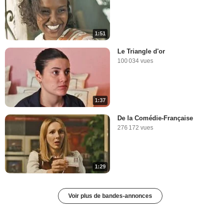
1:51
Le Triangle d'or
100 034 vues
1:37
De la Comédie-Française
276 172 vues
1:29
Voir plus de bandes-annonces