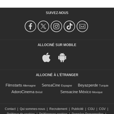
SUIVEZ-NOUS
ALLOCINÉ SUR MOBILE
ALLOCINÉ À L'ÉTRANGER
Filmstarts
SensaCine
Beyazperde
Allemagne
Espagne
Turquie
AdoroCinema
Sensacine México
Brésil
Mexique
Contact
|
Qui sommes-nous
|
Recrutement
|
Publicité
|
CGU
|
CGV
|