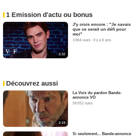
1 Emission d'actu ou bonus
J'y crois encore : "Je savais
que ce serait un défi pour
moi"
3 964 vues
-
Il y a 6 ans
2:32
Découvrez aussi
La Voix du pardon Bande-
annonce VO
58 052 vues
2:19
Si seulement... Bande-annonce