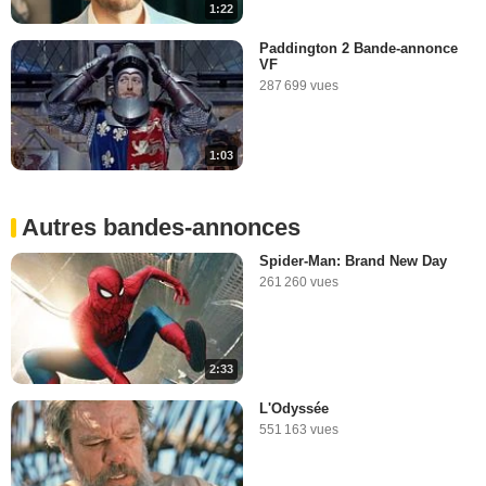
1:22
Paddington 2 Bande-annonce
VF
287 699 vues
1:03
Autres bandes-annonces
Spider-Man: Brand New Day
261 260 vues
2:33
L'Odyssée
551 163 vues