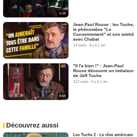
1:10
Jean-Paul Rouve : les Tuche,
le phénomène "Le
Consentement" et son amitié
avec Chabat
13 vues
-
Il y a 1 an
"Il l'a bien !" : Jean-Paul
Rouve découvre un imitateur
de Jeff Tuche
322 vues
-
Il y a 1 an
0:54
Découvrez aussi
Les Tuche 2 - Le rêve américain