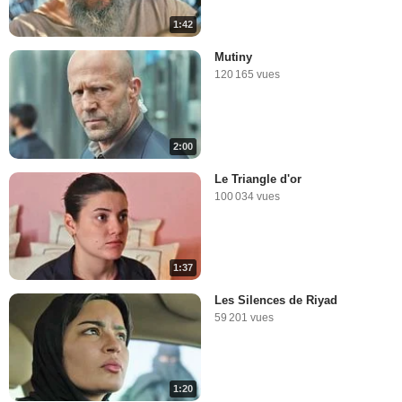
1:42
Mutiny
120 165 vues
2:00
Le Triangle d'or
100 034 vues
1:37
Les Silences de Riyad
59 201 vues
1:20