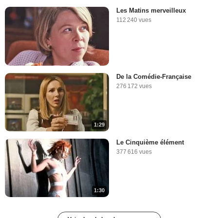
Les Matins merveilleux
112 240 vues
De la Comédie-Française
276 172 vues
1:29
Le Cinquième élément
377 616 vues
1:30