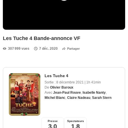
Les Tuche 4 Bande-annonce VF
307 999 vues
7 déc. 2020
Partager
Les Tuche 4
Sortie :
8 décembre 2021
|
1h 41min
De
Olivier Baroux
Avec
Jean-Paul Rouve
,
Isabelle Nanty
,
Michel Blanc
,
Claire Nadeau
,
Sarah Stern
Presse
Spectateurs
3,0
1,8