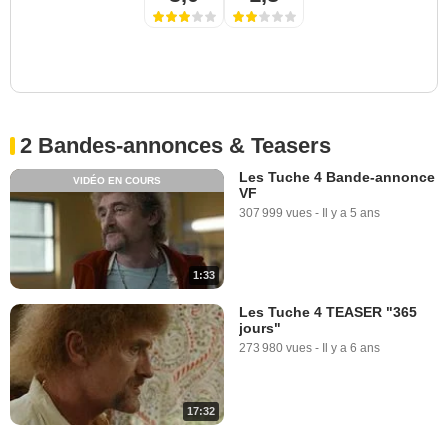
2 Bandes-annonces & Teasers
Les Tuche 4 Bande-annonce
VIDÉO EN COURS
VF
307 999 vues
-
Il y a 5 ans
1:33
Les Tuche 4 TEASER "365
jours"
273 980 vues
-
Il y a 6 ans
17:32