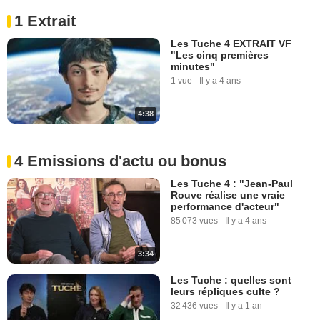
1 Extrait
Les Tuche 4 EXTRAIT VF
"Les cinq premières
minutes"
1 vue
-
Il y a 4 ans
4:38
4 Emissions d'actu ou bonus
Les Tuche 4 : "Jean-Paul
Rouve réalise une vraie
performance d'acteur"
85 073 vues
-
Il y a 4 ans
3:34
Les Tuche : quelles sont
leurs répliques culte ?
32 436 vues
-
Il y a 1 an