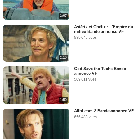
2:07
Astérix et Obélix : L'Empire du
milieu Bande-annonce VF
589 047 vues
2:10
God Save the Tuche Bande-
annonce VF
509 611 vues
1:50
Alibi.com 2 Bande-annonce VF
656 483 vues