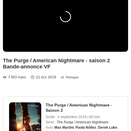
The Purge / American Nightmare - saison 2
Bande-annonce VF
7 403 vues
21 oct. 2019
Partager
The Purge / American Nightmare -
Saison 2
Sortie :
4 septembre 2018
|
60 min
Série :
The Purge / American Nightmare
Avec
Max Martini
,
Paola Núñez
,
Derek Luke
,