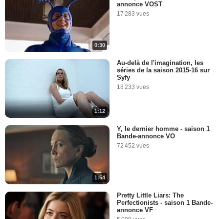
annonce VOST
17 283 vues
0:30
Au-delà de l'imagination, les
séries de la saison 2015-16 sur
Syfy
18 233 vues
1:12
Y, le dernier homme - saison 1
Bande-annonce VO
72 452 vues
1:54
Pretty Little Liars: The
Perfectionists - saison 1 Bande-
annonce VF