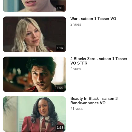
1:16
War - saison 1 Teaser VO
2 vues
1:07
4 Blocks Zero - saison 1 Teaser
VO STFR
2 vues
1:02
Beauty In Black - saison 3
Bande-annonce VO
21 vues
1:38