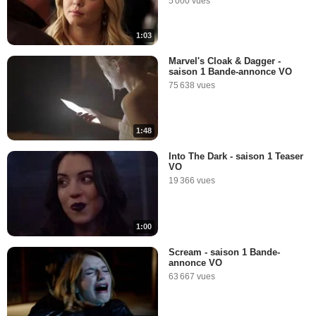
5 000 vues
1:03
Marvel's Cloak & Dagger -
saison 1 Bande-annonce VO
75 638 vues
1:48
Into The Dark - saison 1 Teaser
VO
19 366 vues
1:00
Scream - saison 1 Bande-
annonce VO
63 667 vues