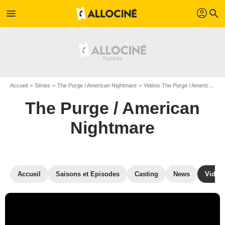
profil
menu
search
Accueil
Séries
The Purge / American Nightmare
Vidéos The Purge / American Nightmare
The Purge / American
Nightmare
Accueil
Saisons et Episodes
Casting
News
Vidéo