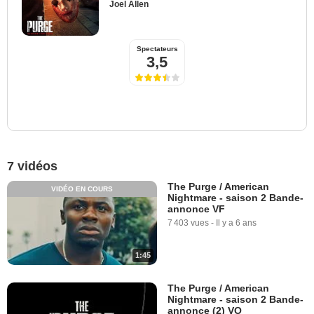
Joel Allen
Spectateurs
3,5
7 vidéos
The Purge / American
VIDÉO EN COURS
Nightmare - saison 2 Bande-
annonce VF
7 403 vues
-
Il y a 6 ans
1:45
The Purge / American
Nightmare - saison 2 Bande-
annonce (2) VO