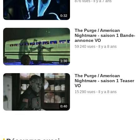
876 vues
-
Il y a 7 ans
0:32
The Purge / American
Nightmare - saison 1 Bande-
annonce VO
59 240 vues
-
Il y a 8 ans
1:30
The Purge / American
Nightmare - saison 1 Teaser
VO
15 290 vues
-
Il y a 8 ans
0:40