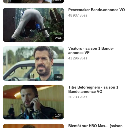
Peacemaker Bande-annonce VO
48 937 vues
2:44
Visitors - saison 1 Bande-
annonce VF
41 296 vues
1:43
Titre Beforeigners - saison 1
Bande-annonce VO
20 733 vues
1:34
Bientôt sur HBO Max... (saison