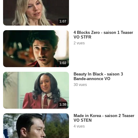
1:07
4 Blocks Zero - saison 1 Teaser
VO STFR
2 vues
1:02
Beauty In Black - saison 3
Bande-annonce VO
30 vues
1:38
Made in Korea - saison 2 Teaser
VO STEN
4 vues