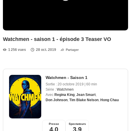
Watchmen - saison 1 - épisode 3 Teaser VO
1 256 vues
28 oct. 2019
Partager
Watchmen - Saison 1
Sortie :
20 octobre 2019
|
60 min
Série :
Watchmen
Avec
Regina King
,
Jean Smart
,
Don Johnson
,
Tim Blake Nelson
,
Hong Chau
Presse
Spectateurs
4,0
3,9