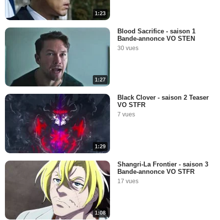
1:23
Blood Sacrifice - saison 1
Bande-annonce VO STEN
30 vues
1:27
Black Clover - saison 2 Teaser
VO STFR
7 vues
1:29
Shangri-La Frontier - saison 3
Bande-annonce VO STFR
17 vues
1:08