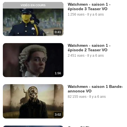
Watchmen - saison 1 -
VIDÉO EN COURS
épisode 3 Teaser VO
1 256 vues
-
Il y a 6 ans
0:41
Watchmen - saison 1 -
épisode 2 Teaser VO
2 451 vues
-
Il y a 6 ans
1:56
Watchmen - saison 1 Bande-
annonce VO
82 155 vues
-
Il y a 6 ans
3:02