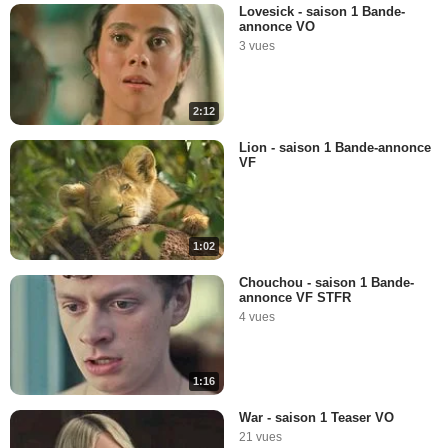
Lovesick - saison 1 Bande-
annonce VO
3 vues
2:12
Lion - saison 1 Bande-annonce
VF
1:02
Chouchou - saison 1 Bande-
annonce VF STFR
4 vues
1:16
War - saison 1 Teaser VO
21 vues