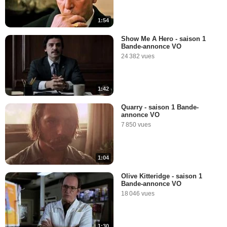
1:54
Show Me A Hero - saison 1
Bande-annonce VO
24 382 vues
1:42
Quarry - saison 1 Bande-
annonce VO
7 850 vues
1:04
Olive Kitteridge - saison 1
Bande-annonce VO
18 046 vues
1:30