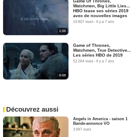
Game Of Thrones,
Watchmen, Big Little Lies...
HBO tease ses séries 2019
avec de nouvelles images
10 807 vues
-
Il y a 7 ans
1:55
Game of Thrones,
Watchmen, True Detective...
Les séries HBO de 2019
52 284 vues
-
Il y a 7 ans
0:59
Découvrez aussi
Angels in America - saison 1
Bande-annonce VO
3 097 vues