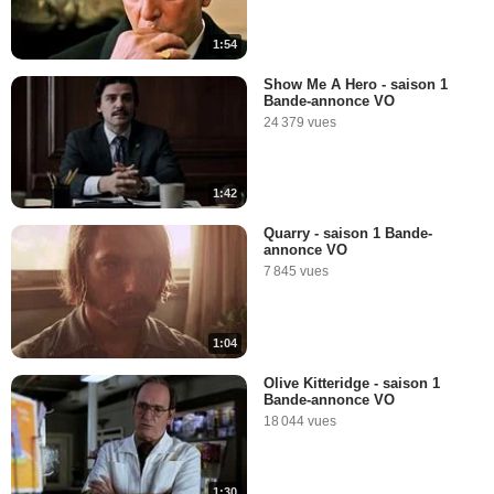
1:54
Show Me A Hero - saison 1
Bande-annonce VO
24 379 vues
1:42
Quarry - saison 1 Bande-
annonce VO
7 845 vues
1:04
Olive Kitteridge - saison 1
Bande-annonce VO
18 044 vues
1:30