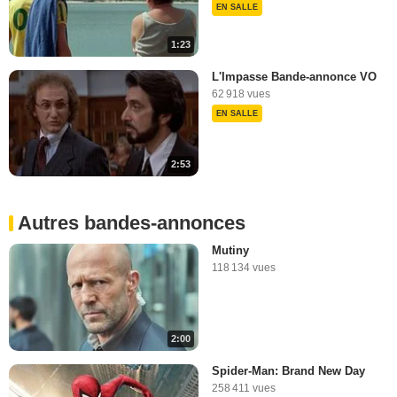
EN SALLE
1:23
L'Impasse Bande-annonce VO
62 918 vues
EN SALLE
2:53
Autres bandes-annonces
Mutiny
118 134 vues
2:00
Spider-Man: Brand New Day
258 411 vues