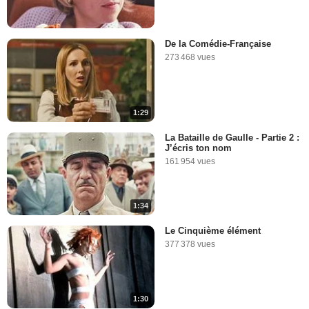
De la Comédie-Française
273 468 vues
1:29
La Bataille de Gaulle - Partie 2 :
J’écris ton nom
161 954 vues
1:34
Le Cinquième élément
377 378 vues
1:30