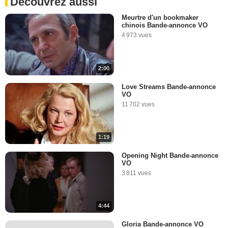
Découvrez aussi
Meurtre d'un bookmaker
chinois Bande-annonce VO
4 973 vues
2:00
Love Streams Bande-annonce
VO
11 702 vues
1:19
Opening Night Bande-annonce
VO
3 811 vues
4:44
Gloria Bande-annonce VO