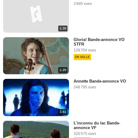
3 895 vues
1:39
Gloria! Bande-annonce VO
STFR
129 704 vues
EN SALLE
1:29
Annette Bande-annonce VO
248 795 vues
1:41
L'inconnu du lac Bande-
annonce VF
320 575 vues