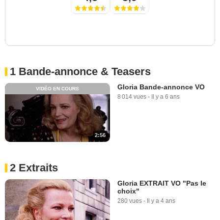
1 Bande-annonce & Teasers
Gloria Bande-annonce VO
VIDÉO EN COURS
8 014 vues
-
Il y a 6 ans
2:56
2 Extraits
Gloria EXTRAIT VO "Pas le
choix"
280 vues
-
Il y a 4 ans