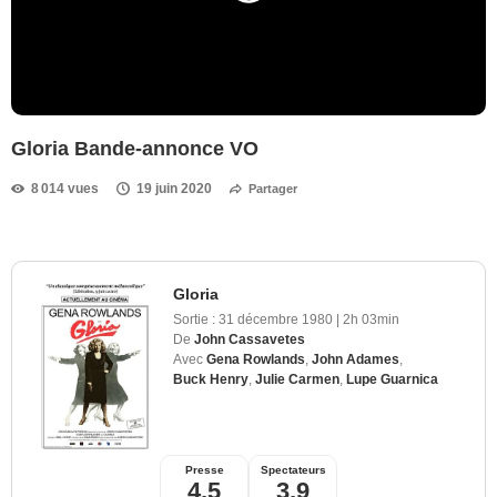
Gloria Bande-annonce VO
8 014 vues
19 juin 2020
Partager
Gloria
Sortie :
31 décembre 1980
|
2h 03min
De
John Cassavetes
Avec
Gena Rowlands
,
John Adames
,
Buck Henry
,
Julie Carmen
,
Lupe Guarnica
Presse
Spectateurs
4,5
3,9