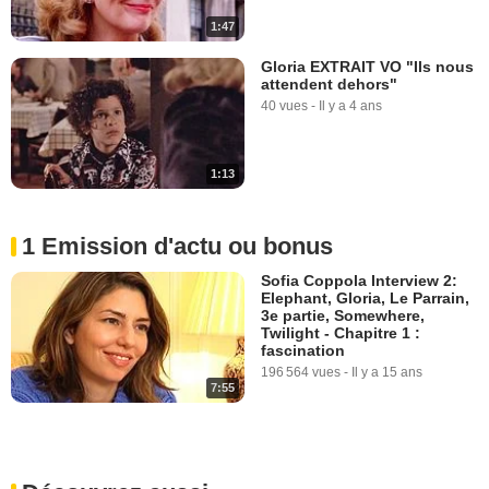
1:47
Gloria EXTRAIT VO "Ils nous
attendent dehors"
40 vues
-
Il y a 4 ans
1:13
1 Emission d'actu ou bonus
Sofia Coppola Interview 2:
Elephant, Gloria, Le Parrain,
3e partie, Somewhere,
Twilight - Chapitre 1 :
fascination
196 564 vues
-
Il y a 15 ans
7:55