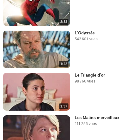
2:33
L'Odyssée
543 601 vues
1:42
Le Triangle d'or
98 766 vues
1:37
Les Matins merveilleux
111 256 vues