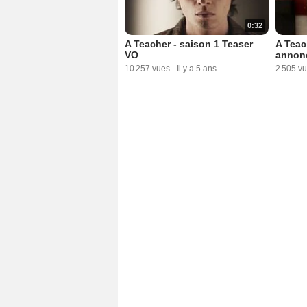
0:32
A Teacher - saison 1 Teaser
A Teac
VO
annon
10 257 vues
-
Il y a 5 ans
2 505 v