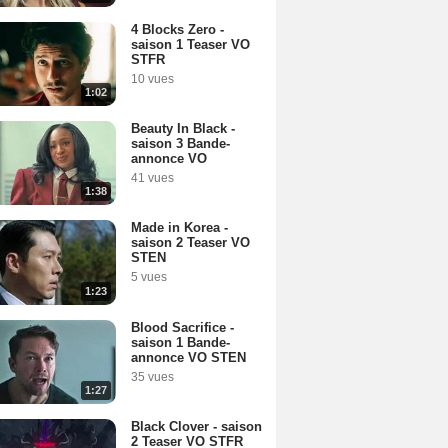
4 Blocks Zero -
saison 1 Teaser VO
STFR
10 vues
1:02
Beauty In Black -
saison 3 Bande-
annonce VO
41 vues
1:38
Made in Korea -
saison 2 Teaser VO
STEN
5 vues
1:23
Blood Sacrifice -
saison 1 Bande-
annonce VO STEN
35 vues
1:27
Black Clover - saison
2 Teaser VO STFR