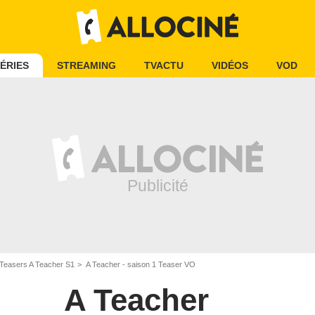
ÉRIES
STREAMING
TVACTU
VIDÉOS
VOD
Teasers A Teacher S1
A Teacher - saison 1 Teaser VO
A Teacher