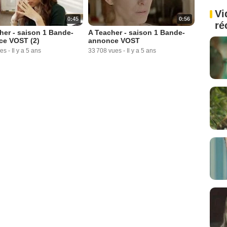
Vi
0:45
0:56
ré
her - saison 1 Bande-
A Teacher - saison 1 Bande-
ce VOST (2)
annonce VOST
ues
-
Il y a 5 ans
33 708 vues
-
Il y a 5 ans