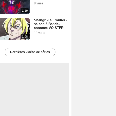
8 vues
1:29
Shangri-La Frontier -
saison 3 Bande-
annonce VO STFR
19 vues
1:08
Dernières vidéos de séries