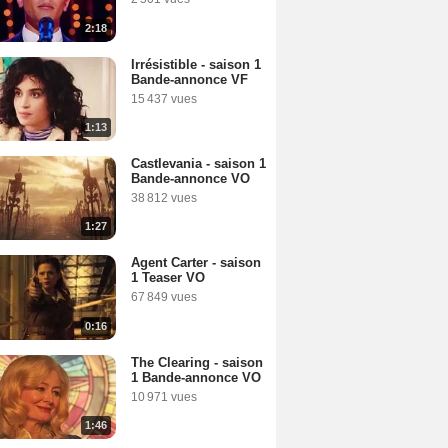
2:18
Irrésistible - saison 1
Bande-annonce VF
15 437 vues
1:13
Castlevania - saison 1
Bande-annonce VO
38 812 vues
1:27
Agent Carter - saison
1 Teaser VO
67 849 vues
0:16
The Clearing - saison
1 Bande-annonce VO
10 971 vues
1:46