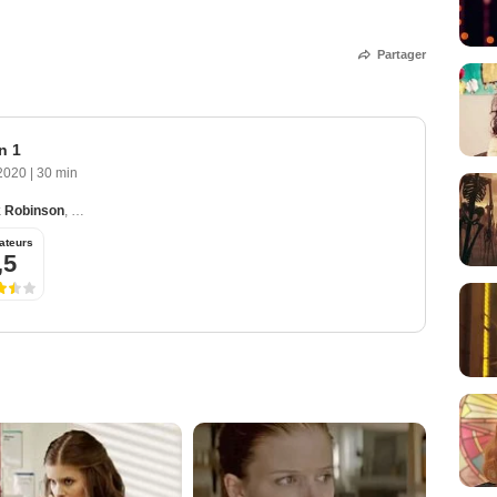
Partager
n 1
2020
|
30 min
k Robinson
,
Ashley Zukerman
,
Shane Harper
,
Marielle Scott
ateurs
,5