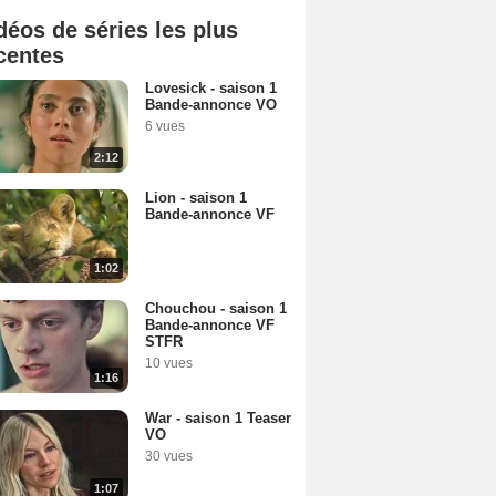
déos de séries les plus
centes
Lovesick - saison 1
Bande-annonce VO
6 vues
2:12
Lion - saison 1
Bande-annonce VF
1:02
Chouchou - saison 1
Bande-annonce VF
STFR
10 vues
1:16
War - saison 1 Teaser
VO
30 vues
1:07