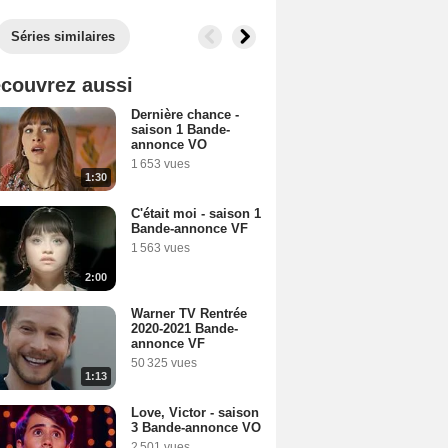
Séries similaires
couvrez aussi
Dernière chance -
saison 1 Bande-
annonce VO
1 653 vues
1:30
C'était moi - saison 1
Bande-annonce VF
1 563 vues
2:00
Warner TV Rentrée
2020-2021 Bande-
annonce VF
50 325 vues
1:13
Love, Victor - saison
3 Bande-annonce VO
2 501 vues