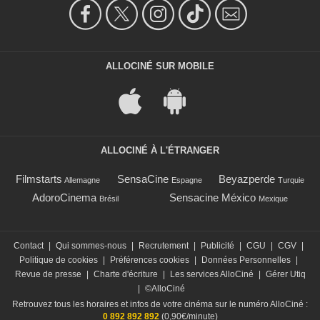
ALLOCINÉ SUR MOBILE
ALLOCINÉ À L'ÉTRANGER
Filmstarts
SensaCine
Beyazperde
Allemagne
Espagne
Turquie
AdoroCinema
Sensacine México
Brésil
Mexique
Contact
|
Qui sommes-nous
|
Recrutement
|
Publicité
|
CGU
|
CGV
|
Politique de cookies
|
Préférences cookies
|
Données Personnelles
|
Revue de presse
|
Charte d'écriture
|
Les services AlloCiné
|
Gérer Utiq
|
©AlloCiné
Retrouvez tous les horaires et infos de votre cinéma sur le numéro AlloCiné :
0 892 892 892
(0,90€/minute)