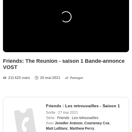
Friends: The Reunion - saison 1 Bande-annonce
VOST
211 625 vues
20 mai 2021
Partager
Friends : Les retrouvailles - Saison 1
Sortie :
27 mai 2021
Série :
Friends : Les retrouvailles
Avec
Jennifer Aniston
,
Courteney Cox
,
Matt LeBlanc
,
Matthew Perry
,