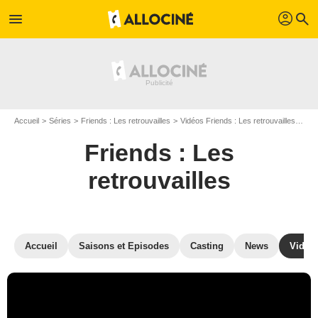
profil
menu
search
Accueil
Séries
Friends : Les retrouvailles
Vidéos Friends : Les retrouvailles
Tra
Friends : Les
retrouvailles
Accueil
Saisons et Episodes
Casting
News
Vidéo