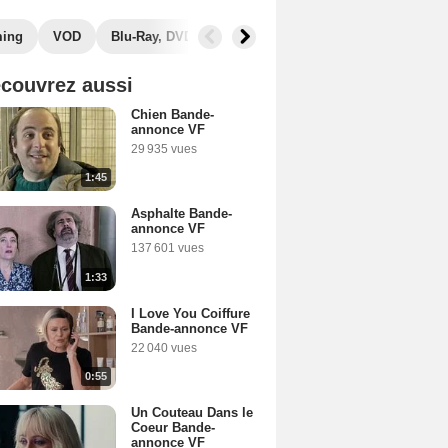
ming
VOD
Blu-Ray, DVD
Photos
Secrets de tournage
couvrez aussi
Chien Bande-
annonce VF
29 935 vues
1:45
Asphalte Bande-
annonce VF
137 601 vues
1:33
I Love You Coiffure
Bande-annonce VF
22 040 vues
0:55
Un Couteau Dans le
Coeur Bande-
annonce VF