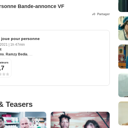
ersonne Bande-annonce VF
Partager
 joue pour personne
 2021
|
1h 47min
t
ens
,
Ramzy Bedia
,
Vanessa Paradis
,
Gustave Kervern
,
JoeyStarr
ateurs
,7
& Teasers