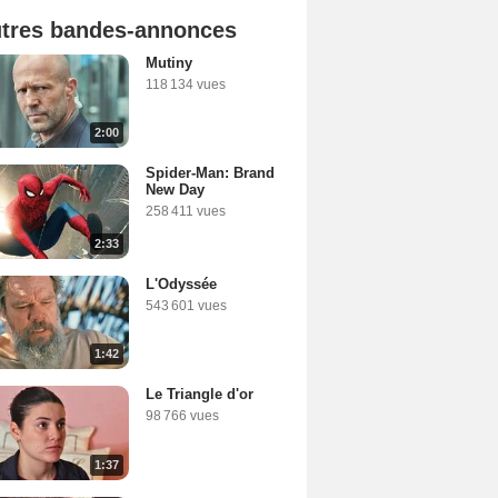
tres bandes-annonces
Mutiny
118 134 vues
2:00
Spider-Man: Brand
New Day
258 411 vues
2:33
L'Odyssée
543 601 vues
1:42
Le Triangle d'or
98 766 vues
1:37