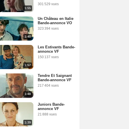
301 529 vues
1:55
Un Château en Italie
Bande-annonce VO
323 394 vues
1:40
Les Estivants Bande-
annonce VF
150 137 vues
1:57
Tendre Et Saignant
Bande-annonce VF
217 404 vues
1:48
Juniors Bande-
annonce VF
21 888 vues
1:39