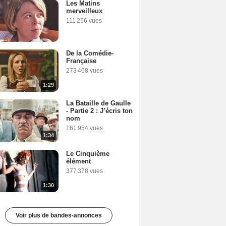
Les Matins
merveilleux
111 256 vues
De la Comédie-
Française
273 468 vues
1:29
La Bataille de Gaulle
- Partie 2 : J’écris ton
nom
161 954 vues
1:34
Le Cinquième
élément
377 378 vues
1:30
Voir plus de bandes-annonces