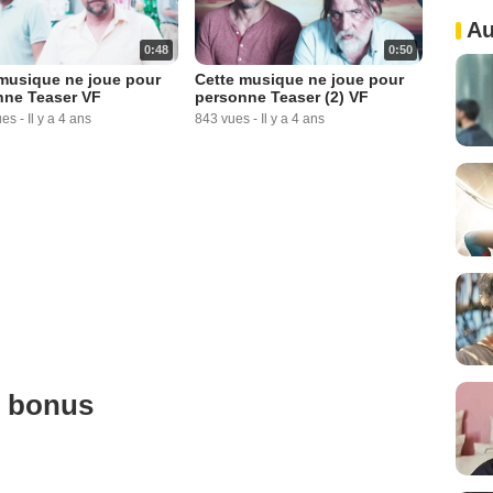
Au
0:48
0:50
musique ne joue pour
Cette musique ne joue pour
nne Teaser VF
personne Teaser (2) VF
ues
-
Il y a 4 ans
843 vues
-
Il y a 4 ans
u bonus