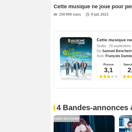
Cette musique ne joue pour p
150 999 vues
9 juil. 2021
Cette musique ne
Sortie :
29 septembre
De
Samuel Benchetri
Avec
François Dami
Presse
Spect
3,1
2
4 Bandes-annonces 
VIDÉO EN COURS