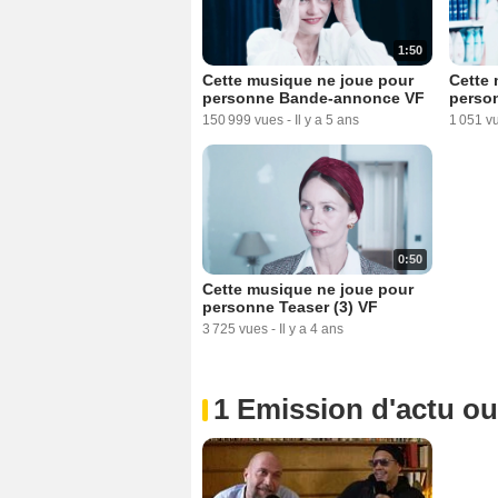
1:50
Cette musique ne joue pour
Cette 
personne Bande-annonce VF
perso
150 999 vues
-
Il y a 5 ans
1 051 v
0:50
Cette musique ne joue pour
personne Teaser (3) VF
3 725 vues
-
Il y a 4 ans
1 Emission d'actu o