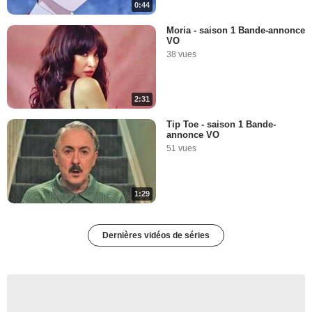
0:44
Moria - saison 1 Bande-annonce
VO
38 vues
2:31
Tip Toe - saison 1 Bande-
annonce VO
51 vues
1:29
Dernières vidéos de séries