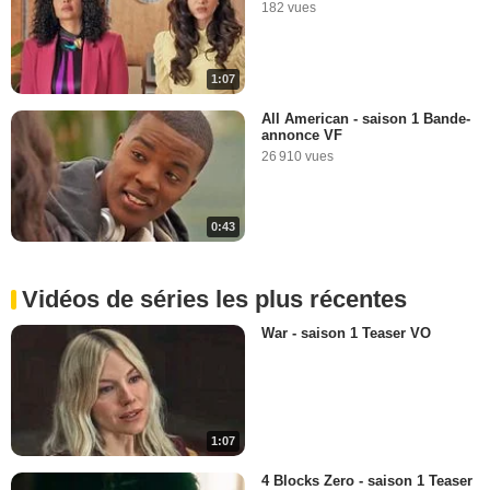
182 vues
1:07
All American - saison 1 Bande-
annonce VF
26 910 vues
0:43
Vidéos de séries les plus récentes
War - saison 1 Teaser VO
1:07
4 Blocks Zero - saison 1 Teaser