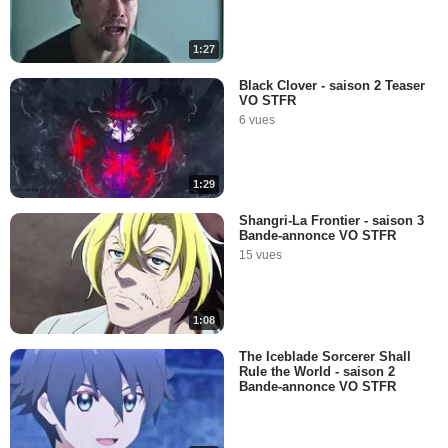
1:27
Black Clover - saison 2 Teaser
VO STFR
6 vues
1:29
Shangri-La Frontier - saison 3
Bande-annonce VO STFR
15 vues
1:08
The Iceblade Sorcerer Shall
Rule the World - saison 2
Bande-annonce VO STFR