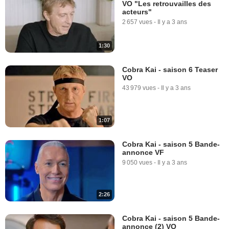
VO "Les retrouvailles des
acteurs"
2 657 vues
-
Il y a 3 ans
1:30
Cobra Kai - saison 6 Teaser
VO
43 979 vues
-
Il y a 3 ans
1:07
Cobra Kai - saison 5 Bande-
annonce VF
9 050 vues
-
Il y a 3 ans
2:26
Cobra Kai - saison 5 Bande-
annonce (2) VO