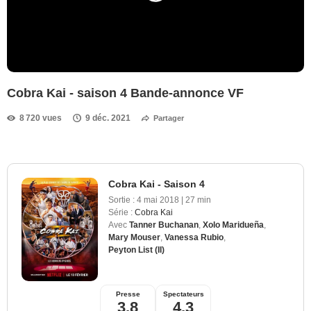
Cobra Kai - saison 4 Bande-annonce VF
8 720 vues
9 déc. 2021
Partager
Cobra Kai - Saison 4
Sortie :
4 mai 2018
|
27 min
Série :
Cobra Kai
Avec
Tanner Buchanan
,
Xolo Maridueña
,
Mary Mouser
,
Vanessa Rubio
,
Peyton List (II)
Presse
Spectateurs
3,8
4,3