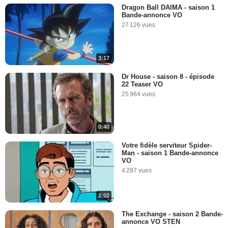
Dragon Ball DAIMA - saison 1
Bande-annonce VO
27 126 vues
3:17
Dr House - saison 8 - épisode
22 Teaser VO
25 964 vues
0:40
Votre fidèle serviteur Spider-
Man - saison 1 Bande-annonce
VO
4 287 vues
2:02
The Exchange - saison 2 Bande-
annonce VO STEN