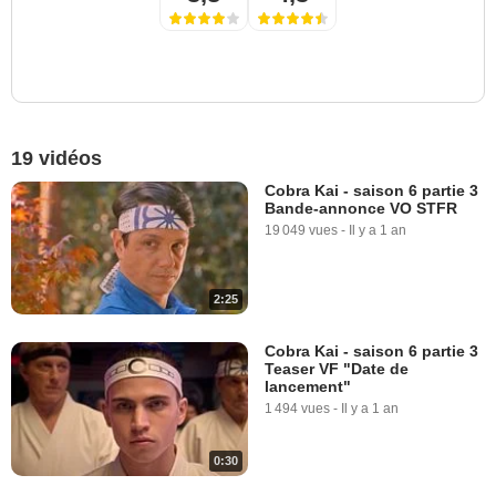
19 vidéos
Cobra Kai - saison 6 partie 3
Bande-annonce VO STFR
19 049 vues
-
Il y a 1 an
2:25
Cobra Kai - saison 6 partie 3
Teaser VF "Date de
lancement"
1 494 vues
-
Il y a 1 an
0:30