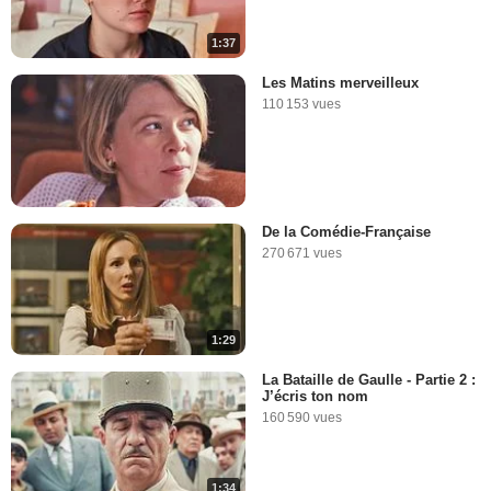
1:37
Les Matins merveilleux
110 153 vues
De la Comédie-Française
270 671 vues
1:29
La Bataille de Gaulle - Partie 2 :
J’écris ton nom
160 590 vues
1:34