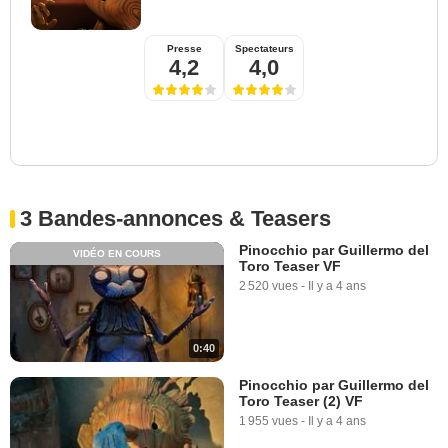
Presse
Spectateurs
4,2
4,0
3 Bandes-annonces & Teasers
Pinocchio par Guillermo del
VIDÉO EN COURS
Toro Teaser VF
2 520 vues
-
Il y a 4 ans
0:40
Pinocchio par Guillermo del
Toro Teaser (2) VF
1 955 vues
-
Il y a 4 ans