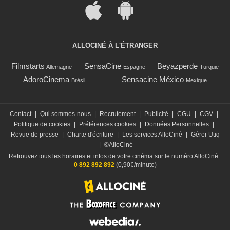
ALLOCINÉ À L'ÉTRANGER
Filmstarts
SensaCine
Beyazperde
Allemagne
Espagne
Turquie
AdoroCinema
Sensacine México
Brésil
Mexique
Contact
|
Qui sommes-nous
|
Recrutement
|
Publicité
|
CGU
|
CGV
|
Politique de cookies
|
Préférences cookies
|
Données Personnelles
|
Revue de presse
|
Charte d'écriture
|
Les services AlloCiné
|
Gérer Utiq
|
©AlloCiné
Retrouvez tous les horaires et infos de votre cinéma sur le numéro AlloCiné :
0 892 892 892
(0,90€/minute)