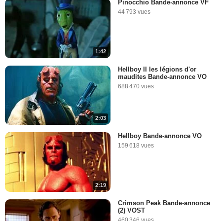
Pinocchio Bande-annonce VF
44 793 vues
1:42
Hellboy II les légions d'or
maudites Bande-annonce VO
688 470 vues
2:03
Hellboy Bande-annonce VO
159 618 vues
2:19
Crimson Peak Bande-annonce
(2) VOST
460 346 vues