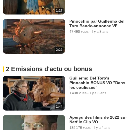
1:27
Pinocchio par Guillermo del
Toro Bande-annonce VF
47 498 vues
-
Il y a 3 ans
2:22
2 Emissions d'actu ou bonus
Guillermo Del Toro's
Pinocchio BONUS VO "Dans
les coulisses"
1 438 vues
-
Il y a 3 ans
1:44
Aperçu des films de 2022 sur
Netflix Clip VO
135 179 vues
-
Il y a 4 ans