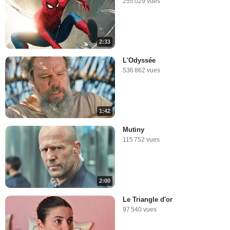
255 029 vues
2:33
L'Odyssée
536 862 vues
1:42
Mutiny
115 752 vues
2:00
Le Triangle d'or
97 540 vues