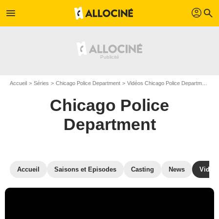
profil
menu
search
Accueil
Séries
Chicago Police Department
Vidéos Chicago Police Department
T
Chicago Police
Department
Accueil
Saisons et Episodes
Casting
News
Vidéo