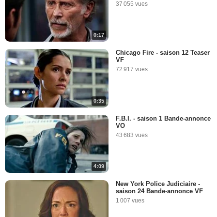
37 055 vues
0:17
Chicago Fire - saison 12 Teaser
VF
72 917 vues
0:35
F.B.I. - saison 1 Bande-annonce
VO
43 683 vues
4:09
New York Police Judiciaire -
saison 24 Bande-annonce VF
1 007 vues