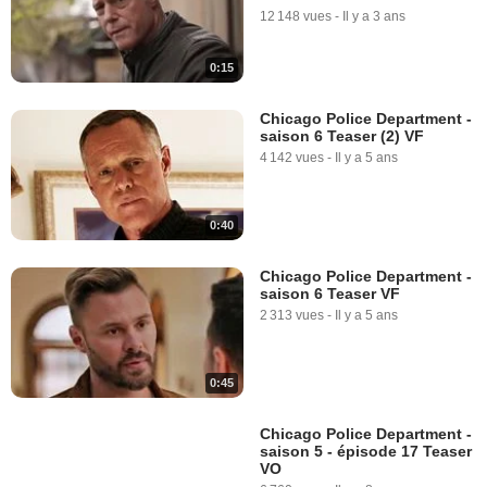
12 148 vues
-
Il y a 3 ans
0:15
Chicago Police Department -
saison 6 Teaser (2) VF
4 142 vues
-
Il y a 5 ans
0:40
Chicago Police Department -
saison 6 Teaser VF
2 313 vues
-
Il y a 5 ans
0:45
Chicago Police Department -
saison 5 - épisode 17 Teaser
VO