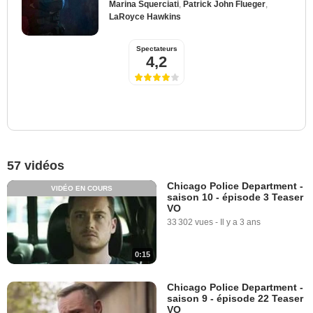
Marina Squerciati
,
Patrick John Flueger
,
LaRoyce Hawkins
Spectateurs
4,2
57 vidéos
Chicago Police Department -
VIDÉO EN COURS
saison 10 - épisode 3 Teaser
VO
33 302 vues
-
Il y a 3 ans
0:15
Chicago Police Department -
saison 9 - épisode 22 Teaser
VO