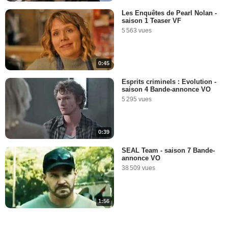
Les Enquêtes de Pearl Nolan -
saison 1 Teaser VF
5 563 vues
0:45
Esprits criminels : Evolution -
saison 4 Bande-annonce VO
5 295 vues
0:39
SEAL Team - saison 7 Bande-
annonce VO
38 509 vues
1:56