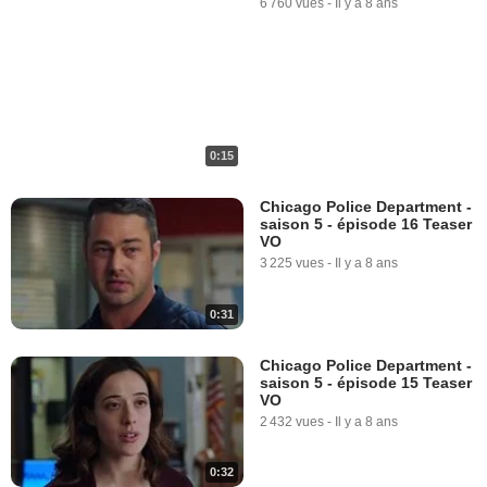
6 760 vues
-
Il y a 8 ans
0:15
Chicago Police Department -
saison 5 - épisode 16 Teaser
VO
3 225 vues
-
Il y a 8 ans
0:31
Chicago Police Department -
saison 5 - épisode 15 Teaser
VO
2 432 vues
-
Il y a 8 ans
0:32