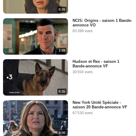
0:35
NCIS: Origins - saison 1 Bande-
annonce VO
83 399 vues
1:39
Hudson et Rex - saison 1
Bande-annonce VF
30 934 vues
0:35
New York Unité Spéciale -
saison 20 Bande-annonce VF
67 530 vues
0:30