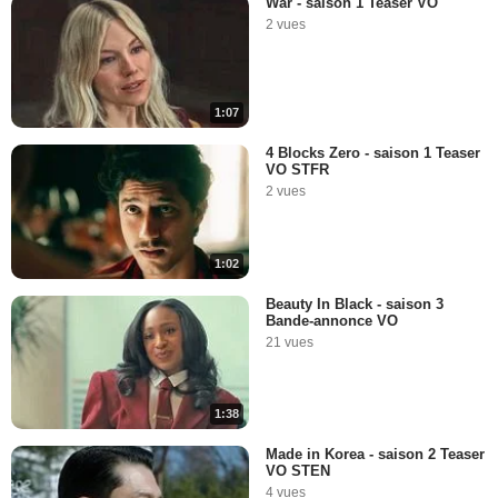
War - saison 1 Teaser VO
2 vues
1:07
4 Blocks Zero - saison 1 Teaser
VO STFR
2 vues
1:02
Beauty In Black - saison 3
Bande-annonce VO
21 vues
1:38
Made in Korea - saison 2 Teaser
VO STEN
4 vues