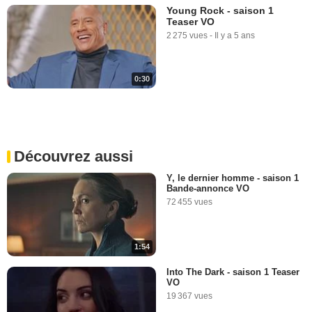
Young Rock - saison 1
Teaser VO
2 275 vues
-
Il y a 5 ans
0:30
Découvrez aussi
Y, le dernier homme - saison 1
Bande-annonce VO
72 455 vues
1:54
Into The Dark - saison 1 Teaser
VO
19 367 vues