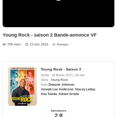
Young Rock - saison 2 Bande-annonce VF
706 vues
23 nov. 2022
Partager
Young Rock - Saison 2
Sortie :
16 février 2021
|
30 min
Série :
Young Rock
Avec
Dwayne Johnson
,
Joseph Lee Anderson
,
Stacey Leilua
,
Ana Tuisila
,
Adrian Groulx
Spectateurs
2,9