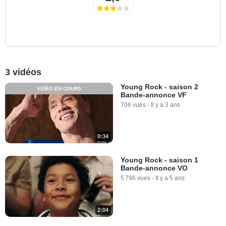
3 vidéos
Young Rock - saison 2
VIDÉO EN COURS
Bande-annonce VF
706 vues
-
Il y a 3 ans
0:34
Young Rock - saison 1
Bande-annonce VO
5 796 vues
-
Il y a 5 ans
2:04