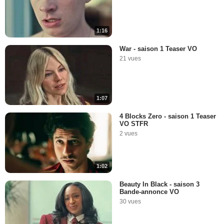
1:16
War - saison 1 Teaser VO
21 vues
1:07
4 Blocks Zero - saison 1 Teaser
VO STFR
2 vues
1:02
Beauty In Black - saison 3
Bande-annonce VO
30 vues