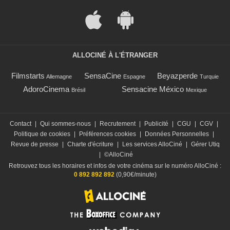
ALLOCINÉ À L'ÉTRANGER
Filmstarts
SensaCine
Beyazperde
Allemagne
Espagne
Turquie
AdoroCinema
Sensacine México
Brésil
Mexique
Contact
|
Qui sommes-nous
|
Recrutement
|
Publicité
|
CGU
|
CGV
|
Politique de cookies
|
Préférences cookies
|
Données Personnelles
|
Revue de presse
|
Charte d'écriture
|
Les services AlloCiné
|
Gérer Utiq
|
©AlloCiné
Retrouvez tous les horaires et infos de votre cinéma sur le numéro AlloCiné :
0 892 892 892
(0,90€/minute)