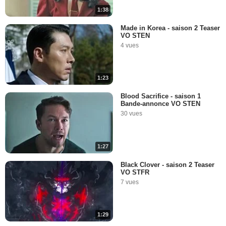
1:38
Made in Korea - saison 2 Teaser
VO STEN
4 vues
1:23
Blood Sacrifice - saison 1
Bande-annonce VO STEN
30 vues
1:27
Black Clover - saison 2 Teaser
VO STFR
7 vues
1:29