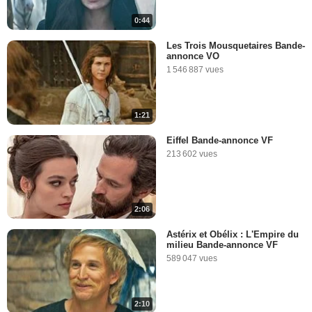
0:44
Les Trois Mousquetaires Bande-
annonce VO
1 546 887 vues
1:21
Eiffel Bande-annonce VF
213 602 vues
2:06
Astérix et Obélix : L'Empire du
milieu Bande-annonce VF
589 047 vues
2:10