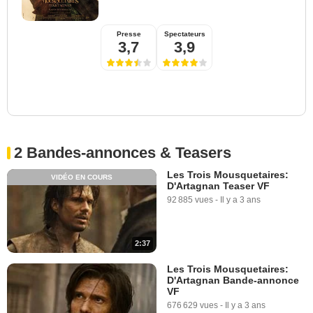
Presse
Spectateurs
3,7
3,9
2 Bandes-annonces & Teasers
Les Trois Mousquetaires:
VIDÉO EN COURS
D'Artagnan Teaser VF
92 885 vues
-
Il y a 3 ans
2:37
Les Trois Mousquetaires:
D'Artagnan Bande-annonce
VF
676 629 vues
-
Il y a 3 ans