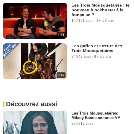
Les Trois Mousquetaires : le
nouveau blockbuster à la
française ?
150 121 vues
-
Il y a 3 ans
4:31
Les gaffes et erreurs des
Trois Mousquetaires
24 942 vues
-
Il y a 2 ans
8:47
Découvrez aussi
Les Trois Mousquetaires:
Milady Bande-annonce VF
370 813 vues