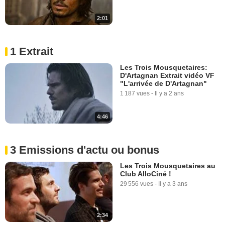
2:01
1 Extrait
Les Trois Mousquetaires:
D'Artagnan Extrait vidéo VF
"L'arrivée de D'Artagnan"
1 187 vues
-
Il y a 2 ans
4:46
3 Emissions d'actu ou bonus
Les Trois Mousquetaires au
Club AlloCiné !
29 556 vues
-
Il y a 3 ans
2:34