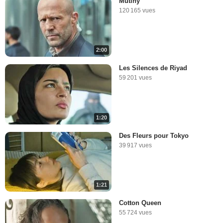
Mutiny
120 165 vues
2:00
Les Silences de Riyad
59 201 vues
1:20
Des Fleurs pour Tokyo
39 917 vues
1:21
Cotton Queen
55 724 vues