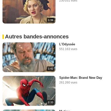
230 031 vues
1:34
Autres bandes-annonces
L'Odyssée
551 163 vues
1:42
Spider-Man: Brand New Day
261 260 vues
2:33