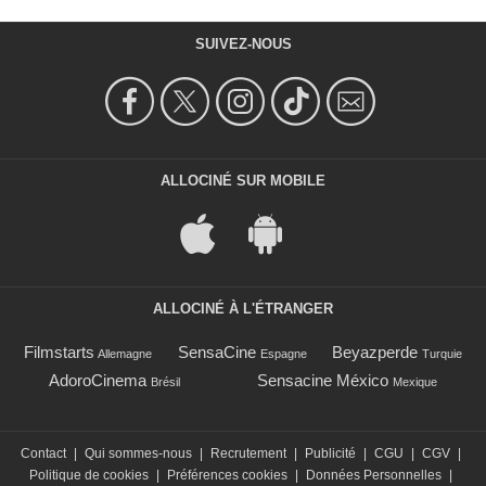
SUIVEZ-NOUS
ALLOCINÉ SUR MOBILE
ALLOCINÉ À L'ÉTRANGER
Filmstarts
SensaCine
Beyazperde
Allemagne
Espagne
Turquie
AdoroCinema
Sensacine México
Brésil
Mexique
Contact
|
Qui sommes-nous
|
Recrutement
|
Publicité
|
CGU
|
CGV
|
Politique de cookies
|
Préférences cookies
|
Données Personnelles
|