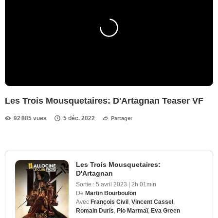
Les Trois Mousquetaires: D'Artagnan Teaser VF
92 885 vues
5 déc. 2022
Partager
Les Trois Mousquetaires:
D'Artagnan
Sortie :
5 avril 2023
|
2h 01min
De
Martin Bourboulon
Avec
François Civil
,
Vincent Cassel
,
Romain Duris
,
Pio Marmaï
,
Eva Green