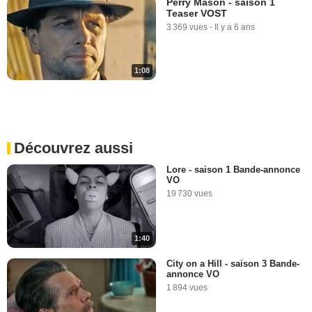
Perry Mason - saison 1
Teaser VOST
3 369 vues
-
Il y a 6 ans
1:08
Découvrez aussi
Lore - saison 1 Bande-annonce
VO
19 730 vues
1:40
City on a Hill - saison 3 Bande-
annonce VO
1 894 vues