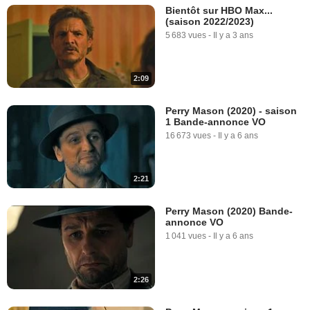
Bientôt sur HBO Max...
(saison 2022/2023)
5 683 vues
-
Il y a 3 ans
2:09
Perry Mason (2020) - saison
1 Bande-annonce VO
16 673 vues
-
Il y a 6 ans
2:21
Perry Mason (2020) Bande-
annonce VO
1 041 vues
-
Il y a 6 ans
2:26