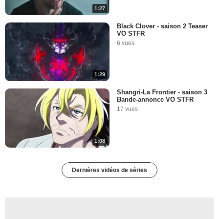
1:27
Black Clover - saison 2 Teaser
VO STFR
6 vues
1:29
Shangri-La Frontier - saison 3
Bande-annonce VO STFR
17 vues
1:08
Dernières vidéos de séries