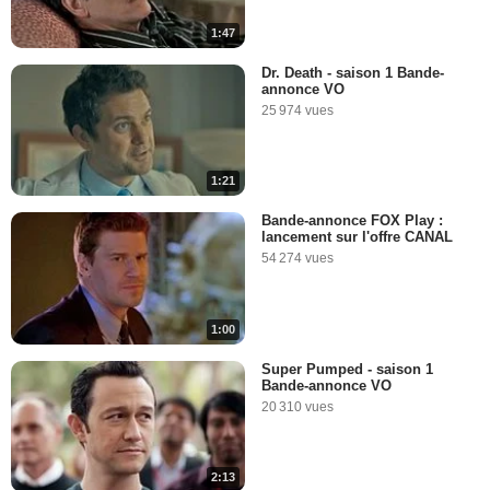
1:47
Dr. Death - saison 1 Bande-
annonce VO
25 974 vues
1:21
Bande-annonce FOX Play :
lancement sur l'offre CANAL
54 274 vues
1:00
Super Pumped - saison 1
Bande-annonce VO
20 310 vues
2:13