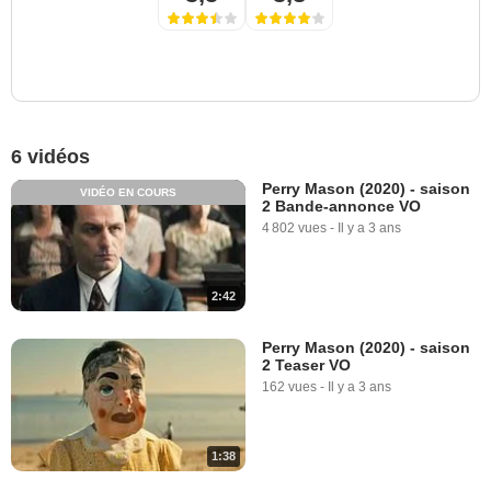
6 vidéos
Perry Mason (2020) - saison
VIDÉO EN COURS
2 Bande-annonce VO
4 802 vues
-
Il y a 3 ans
2:42
Perry Mason (2020) - saison
2 Teaser VO
162 vues
-
Il y a 3 ans
1:38