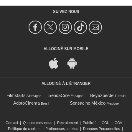
SUIVEZ-NOUS
ALLOCINÉ SUR MOBILE
ALLOCINÉ À L'ÉTRANGER
Filmstarts
SensaCine
Beyazperde
Allemagne
Espagne
Turquie
AdoroCinema
Sensacine México
Brésil
Mexique
Contact
|
Qui sommes-nous
|
Recrutement
|
Publicité
|
CGU
|
CGV
|
Politique de cookies
|
Préférences cookies
|
Données Personnelles
|