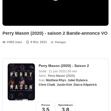
Perry Mason (2020) - saison 2 Bande-annonce VO
4 802 vues
9 févr. 2023
Partager
Perry Mason (2020) - Saison 2
Sortie :
21 juin 2020
|
60 min
Série :
Perry Mason (2020)
Avec
Matthew Rhys
,
Juliet Rylance
,
Chris Chalk
,
Justin Kirk
,
Diarra Kilpatrick
Presse
Spectateurs
3,5
3,8