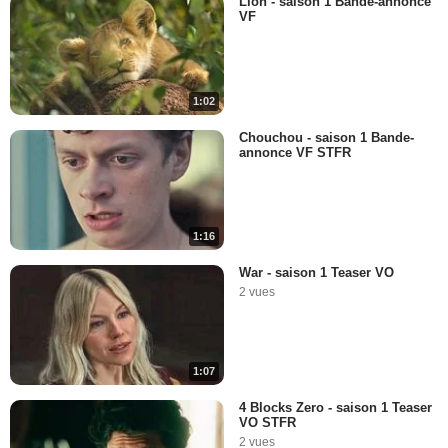
Lion - saison 1 Bande-annonce
VF
1:02
Chouchou - saison 1 Bande-
annonce VF STFR
1:16
War - saison 1 Teaser VO
2 vues
1:07
4 Blocks Zero - saison 1 Teaser
VO STFR
2 vues