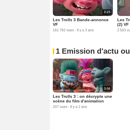
2:23
Les Trolls 3 Bande-annonce
Les Tr
VF
(2) VF
161 782 vues
-
Il y a 3 ans
2 503 v
1 Emission d'actu o
3:56
Les Trolls 3 : on décrypte une
scène du film d'animation
207 vues
-
Il y a 2 ans