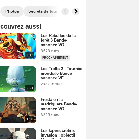
Photos
Secrets de tournage
Box Office
Films similaires
couvrez aussi
Les Rebelles de la
forêt 3 Bande-
annonce VO
8 628 vues
2:13
PROCHAINEMENT
Les Trolls 2 - Tournée
mondiale Bande-
annonce VF
282 718 vues
2:21
Fiesta en la
madriguera Bande-
annonce VO
3 855 vues
1:58
Les lapins crétins
invasion : objectif