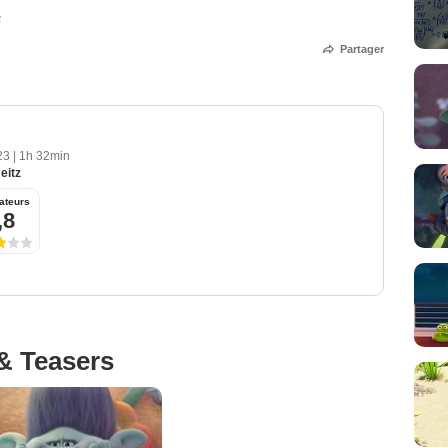
F
Partager
23
|
1h 32min
eitz
ateurs
,8
& Teasers