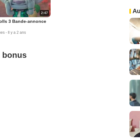
Au
2:47
olls 3 Bande-annonce
ues
-
Il y a 2 ans
u bonus