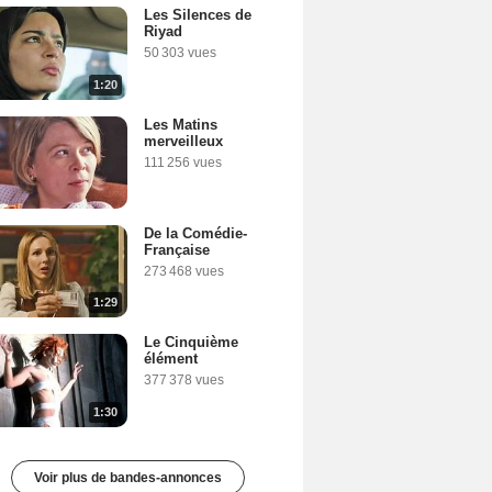
Les Silences de
Riyad
50 303 vues
1:20
Les Matins
merveilleux
111 256 vues
De la Comédie-
Française
273 468 vues
1:29
Le Cinquième
élément
377 378 vues
1:30
Voir plus de bandes-annonces