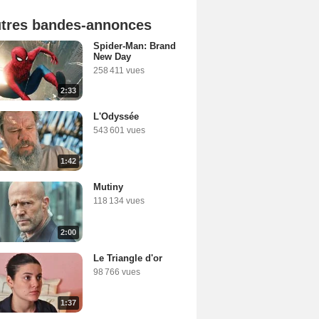
tres bandes-annonces
Spider-Man: Brand
New Day
258 411 vues
2:33
L'Odyssée
543 601 vues
1:42
Mutiny
118 134 vues
2:00
Le Triangle d'or
98 766 vues
1:37