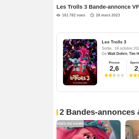
Les Trolls 3 Bande-annonce V
161 782 vues
28 mars 2023
Les Trolls 3
Sortie :
18 octobre 20
De
Walt Dohrn
,
Tim H
Presse
Spect
2,6
2
2 Bandes-annonces 
VIDÉO EN COURS