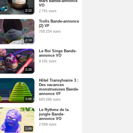
Mars Bande-annonce
VO
2:12
2 791 vues
Trolls Bande-annonce
(2) VF
700 254 vues
2:10
Le Roi Singe Bande-
annonce VO
9 191 vues
2:25
Hôtel Transylvanie 3 :
Des vacances
monstrueuses Bande-
annonce VF
1:00
665 586 vues
Le Rythme de la
jungle Bande-
annonce VO
2 599 vues
1:00