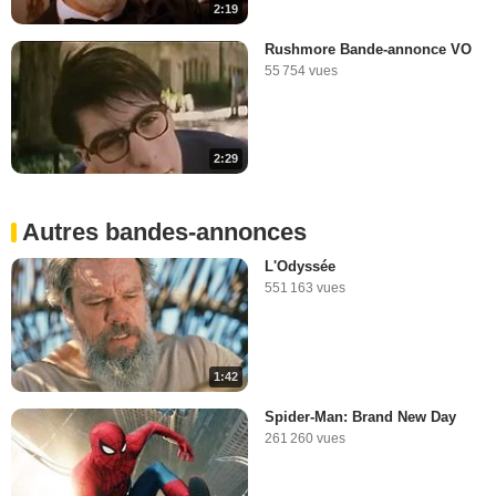
2:19
Rushmore Bande-annonce VO
55 754 vues
2:29
Autres bandes-annonces
L'Odyssée
551 163 vues
1:42
Spider-Man: Brand New Day
261 260 vues