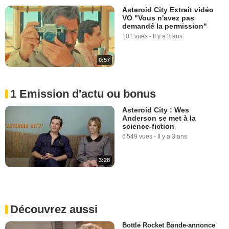
Asteroid City Extrait vidéo
VO "Vous n'avez pas
demandé la permission"
101 vues
-
Il y a 3 ans
0:57
1 Emission d'actu ou bonus
Asteroid City : Wes
Anderson se met à la
science-fiction
6 549 vues
-
Il y a 3 ans
3:28
Découvrez aussi
Bottle Rocket Bande-annonce