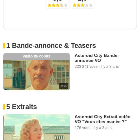
1 Bande-annonce & Teasers
Asteroid City Bande-
VIDÉO EN COURS
annonce VO
223 071 vues
-
Il y a 3 ans
2:25
5 Extraits
Asteroid City Extrait vidéo
VO "Vous êtes mariée ?"
176 vues
-
Il y a 3 ans