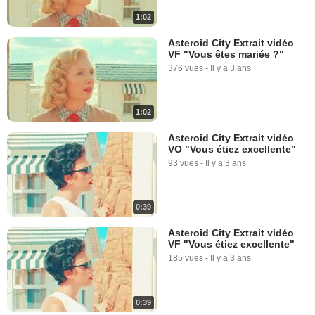
1:02
Asteroid City Extrait vidéo
VF "Vous êtes mariée ?"
376 vues
-
Il y a 3 ans
1:02
Asteroid City Extrait vidéo
VO "Vous étiez excellente"
93 vues
-
Il y a 3 ans
0:39
Asteroid City Extrait vidéo
VF "Vous étiez excellente"
185 vues
-
Il y a 3 ans
0:39