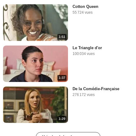
Cotton Queen
55 724 vues
1:51
Le Triangle d'or
100 034 vues
1:37
De la Comédie-Française
276 172 vues
1:29