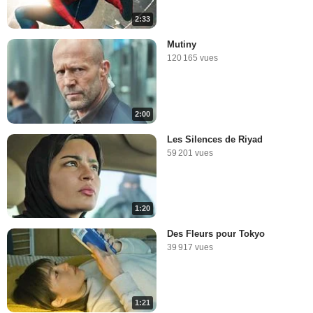
2:33
Mutiny
120 165 vues
2:00
Les Silences de Riyad
59 201 vues
1:20
Des Fleurs pour Tokyo
39 917 vues
1:21