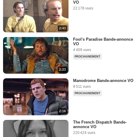
VO
22 178 vues
2:43
Fool's Paradise Bande-annonce
VO
4 409 vues
PROCHAINEMENT
2:23
Manodrome Bande-annonce VO
9 511 vues
PROCHAINEMENT
2:16
The French Dispatch Bande-
annonce VO
220 424 vues