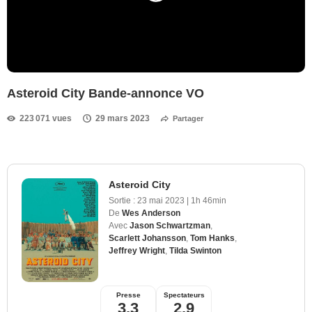
Asteroid City Bande-annonce VO
223 071 vues
29 mars 2023
Partager
Asteroid City
Sortie :
23 mai 2023
|
1h 46min
De
Wes Anderson
Avec
Jason Schwartzman
,
Scarlett Johansson
,
Tom Hanks
,
Jeffrey Wright
,
Tilda Swinton
Presse
Spectateurs
3,3
2,9