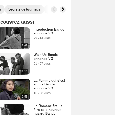
s
Secrets de tournage
Box Office
Récompenses
couvrez aussi
Introduction Bande-
annonce VO
29 914 vues
1:07
Walk Up Bande-
annonce VO
61 457 vues
1:10
La Femme qui s’est
enfuie Bande-
annonce VO
16 738 vues
0:55
La Romancière, le
film et le heureux
hasard Bande-