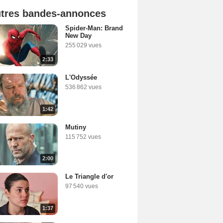
tres bandes-annonces
Spider-Man: Brand
New Day
255 029 vues
2:33
L'Odyssée
536 862 vues
1:42
Mutiny
115 752 vues
2:00
Le Triangle d'or
97 540 vues
1:37