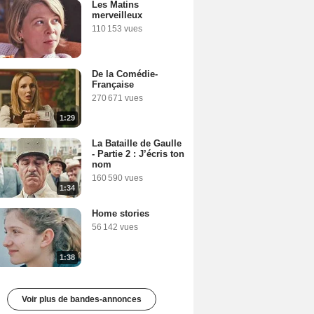
Les Matins
merveilleux
110 153 vues
De la Comédie-
Française
270 671 vues
1:29
La Bataille de Gaulle
- Partie 2 : J’écris ton
nom
160 590 vues
1:34
Home stories
56 142 vues
1:38
Voir plus de bandes-annonces