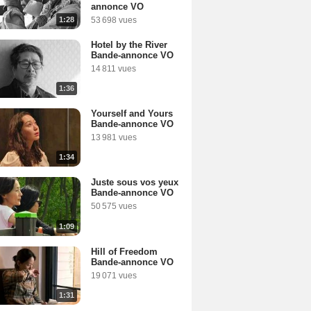
annonce VO
1:28
53 698 vues
Hotel by the River
Bande-annonce VO
14 811 vues
1:36
Yourself and Yours
Bande-annonce VO
13 981 vues
1:34
Juste sous vos yeux
Bande-annonce VO
50 575 vues
1:09
Hill of Freedom
Bande-annonce VO
19 071 vues
1:31