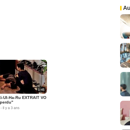
Au
1:45
i-UI-Ha-Ru EXTRAIT VO
 perdu"
-
Il y a 3 ans