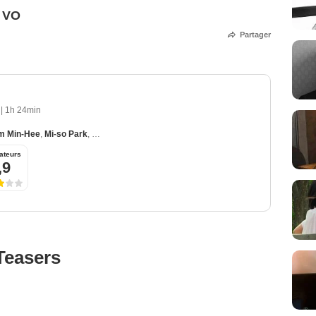
e VO
Partager
3
|
1h 24min
m Min-Hee
,
Mi-so Park
,
Ha Seong-guk
,
Seung Yun Kim
ateurs
,9
Teasers