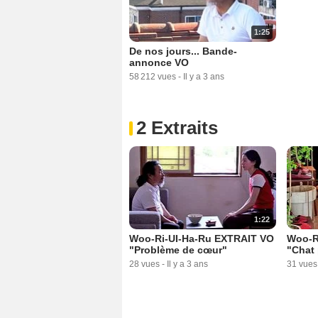
1:25
De nos jours... Bande-
annonce VO
58 212 vues
-
Il y a 3 ans
2 Extraits
1:22
Woo-Ri-UI-Ha-Ru EXTRAIT VO
Woo-R
"Problème de cœur"
"Chat
28 vues
-
Il y a 3 ans
31 vues