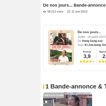
De nos jours... Bande-annonc
58 212 vues
11 mai 2023
De nos jours...
Sortie :
19 juillet 202
De
Hong Sang-soo
Avec
Ki Joo-bong
,
Ki
Presse
Spect
3,9
2
1 Bande-annonce & 
VIDÉO EN COURS