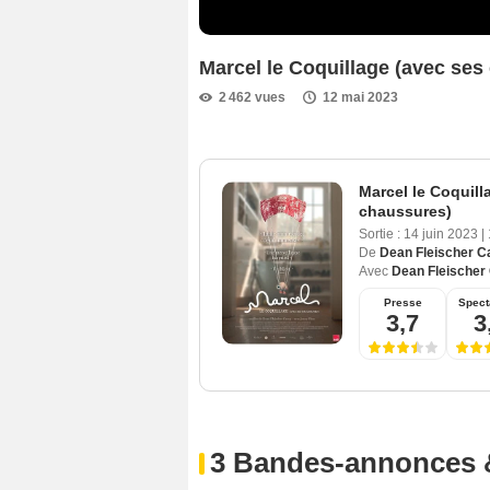
Marcel le Coquillage (avec se
2 462 vues
12 mai 2023
Marcel le Coquill
chaussures)
Sortie :
14 juin 2023
|
De
Dean Fleischer 
Avec
Dean Fleische
Presse
Spect
3,7
3
3 Bandes-annonces 