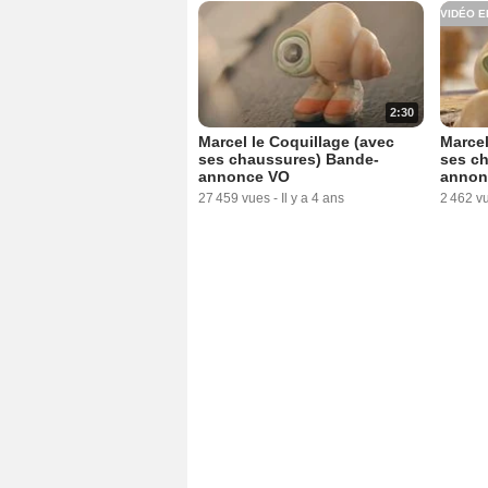
VIDÉO E
2:30
Marcel le Coquillage (avec
Marcel
ses chaussures) Bande-
ses c
annonce VO
annon
27 459 vues
-
Il y a 4 ans
2 462 v