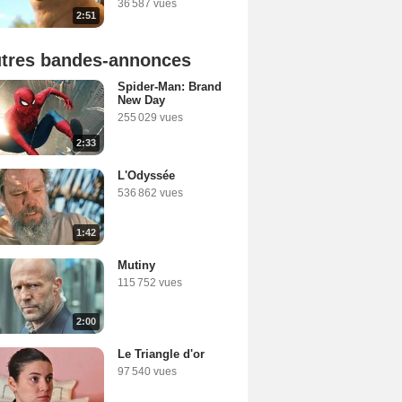
36 587 vues
2:51
tres bandes-annonces
Spider-Man: Brand
New Day
255 029 vues
2:33
L'Odyssée
536 862 vues
1:42
Mutiny
115 752 vues
2:00
Le Triangle d'or
97 540 vues