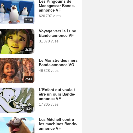
Les Pingouins de
Madagascar Bande-
annonce VF
620 797 vues
2:18
Voyage vers la Lune
Bande-annonce VF
31 370 vues
2:38
Le Monstre des mers
Bande-annonce VO
46 328 vues
2:43
L'Enfant qui voulait
être un ours Bande-
annonce VF
17 305 vues
1:34
Les Mitchell contre
les machines Bande-
annonce VF