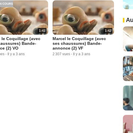
N COURS
Au
1:41
1:42
 le Coquillage (avec
Marcel le Coquillage (avec
haussures) Bande-
ses chaussures) Bande-
ce (2) VO
annonce (2) VF
ues
-
Il y a 3 ans
2 307 vues
-
Il y a 3 ans