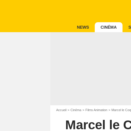
NEWS
CINÉMA
S
Accueil
Cinéma
Films Animation
Marcel le Coq
Marcel le 