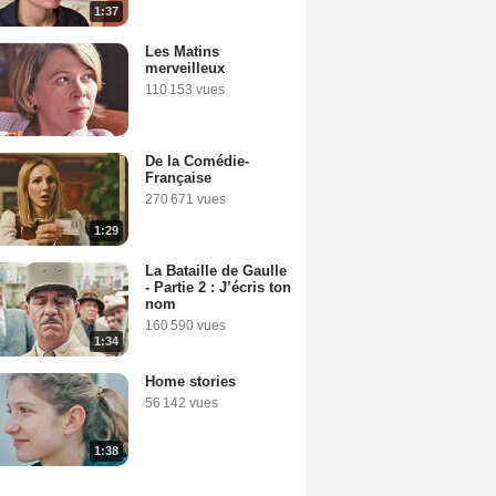
1:37
Les Matins
merveilleux
110 153 vues
De la Comédie-
Française
270 671 vues
1:29
La Bataille de Gaulle
- Partie 2 : J’écris ton
nom
160 590 vues
1:34
Home stories
56 142 vues
1:38