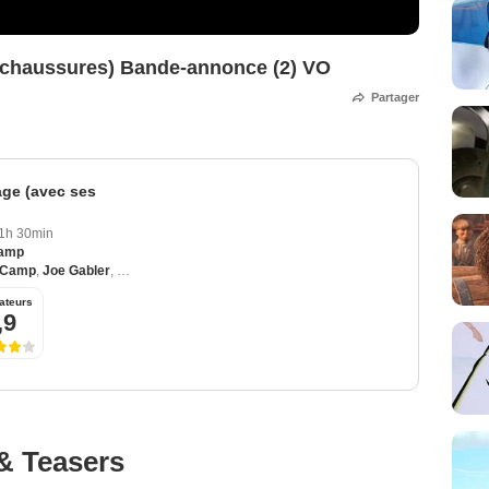
s chaussures) Bande-annonce (2) VO
Partager
age (avec ses
1h 30min
Camp
r Camp
,
Joe Gabler
,
Shari Finkelstein
,
Samuel Painter
,
Blake Hottle
ateurs
,9
& Teasers