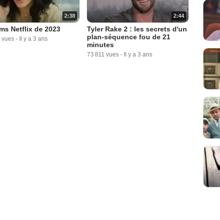
2:38
2:44
lms Netflix de 2023
Tyler Rake 2 : les secrets d'un
plan-séquence fou de 21
 vues
-
Il y a 3 ans
minutes
73 811 vues
-
Il y a 3 ans