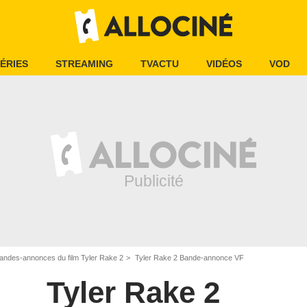
ÉRIES
STREAMING
TVACTU
VIDÉOS
VOD
andes-annonces du film Tyler Rake 2
Tyler Rake 2 Bande-annonce VF
Tyler Rake 2