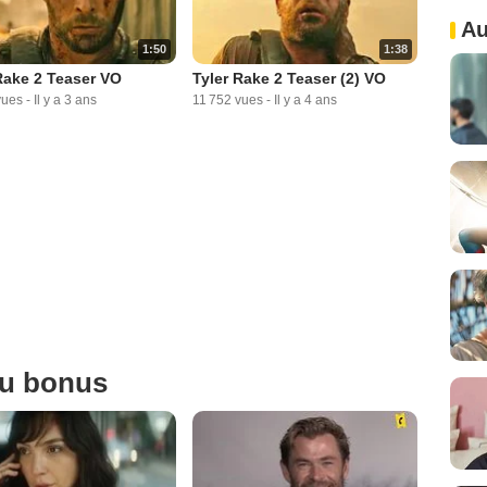
Au
1:50
1:38
Rake 2 Teaser VO
Tyler Rake 2 Teaser (2) VO
vues
-
Il y a 3 ans
11 752 vues
-
Il y a 4 ans
ou bonus