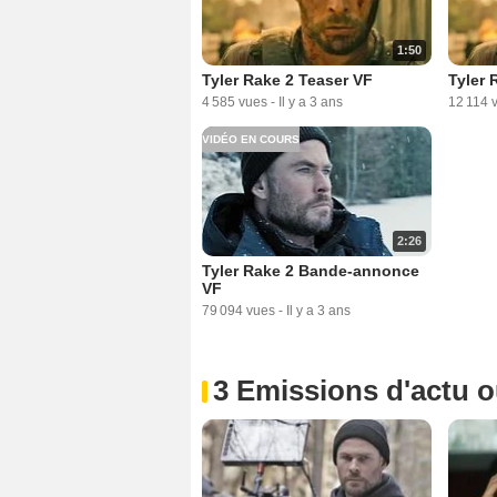
1:50
Tyler Rake 2 Teaser VF
Tyler 
4 585 vues
-
Il y a 3 ans
12 114 
VIDÉO EN COURS
2:26
Tyler Rake 2 Bande-annonce
VF
79 094 vues
-
Il y a 3 ans
3 Emissions d'actu 