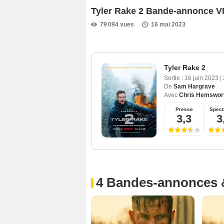
Tyler Rake 2 Bande-annonce V
79 094 vues
16 mai 2023
Tyler Rake 2
Sortie :
16 juin 2023
|
De
Sam Hargrave
Avec
Chris Hemswor
Presse
Spect
3,3
3
4 Bandes-annonces 