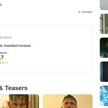
F
Partager
2h 02min
th
,
Golshifteh Farahani
,
Adam Bessa
,
Tornike Gogrichiani
,
Tornike Bziava
ateurs
,7
& Teasers