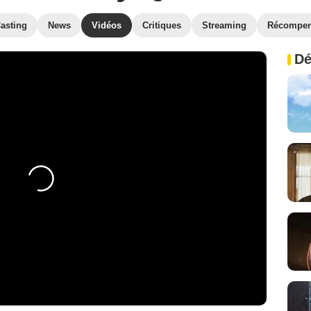
asting
News
Vidéos
Critiques
Streaming
Récompe
Dé