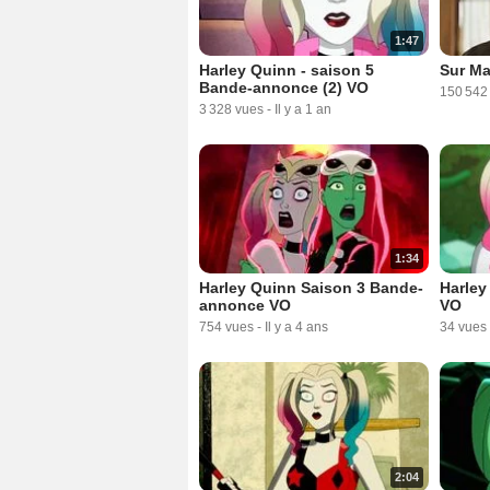
1:47
Harley Quinn - saison 5
Sur Ma
Bande-annonce (2) VO
150 542
3 328 vues
-
Il y a 1 an
1:34
Harley Quinn Saison 3 Bande-
Harley
annonce VO
VO
754 vues
-
Il y a 4 ans
34 vues
2:04