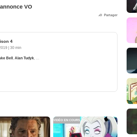
e-annonce VO
Partager
ison 4
2019
|
30 min
ake Bell
,
Alan Tudyk
,
Tony Hale
,
Ron Funches
VIDÉO EN COURS