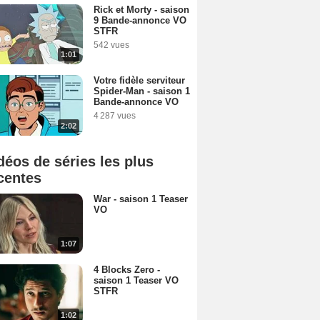
Rick et Morty - saison
9 Bande-annonce VO
STFR
542 vues
1:01
Votre fidèle serviteur
Spider-Man - saison 1
Bande-annonce VO
4 287 vues
2:02
déos de séries les plus
centes
War - saison 1 Teaser
VO
1:07
4 Blocks Zero -
saison 1 Teaser VO
STFR
1:02