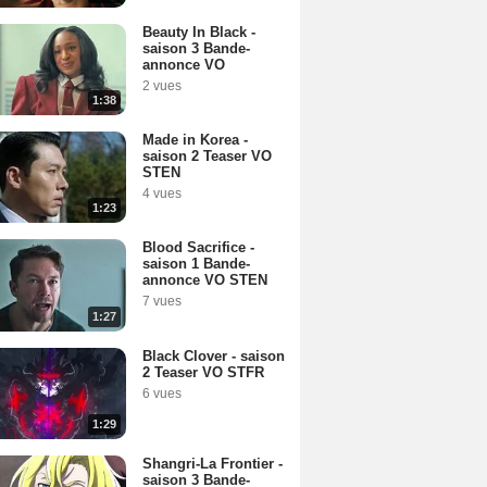
Beauty In Black -
saison 3 Bande-
annonce VO
2 vues
1:38
Made in Korea -
saison 2 Teaser VO
STEN
4 vues
1:23
Blood Sacrifice -
saison 1 Bande-
annonce VO STEN
7 vues
1:27
Black Clover - saison
2 Teaser VO STFR
6 vues
1:29
Shangri-La Frontier -
saison 3 Bande-