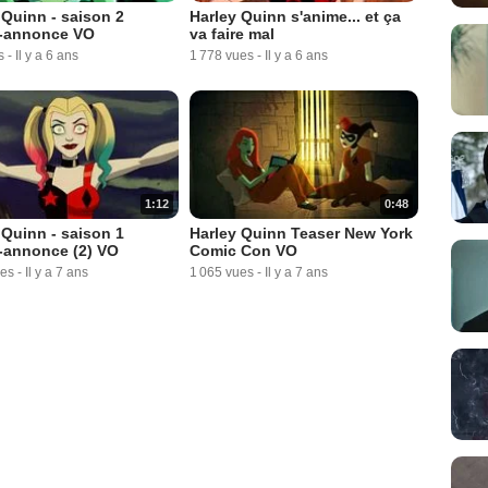
 Quinn - saison 2
Harley Quinn s'anime... et ça
-annonce VO
va faire mal
s
-
Il y a 6 ans
1 778 vues
-
Il y a 6 ans
1:12
0:48
 Quinn - saison 1
Harley Quinn Teaser New York
-annonce (2) VO
Comic Con VO
ues
-
Il y a 7 ans
1 065 vues
-
Il y a 7 ans