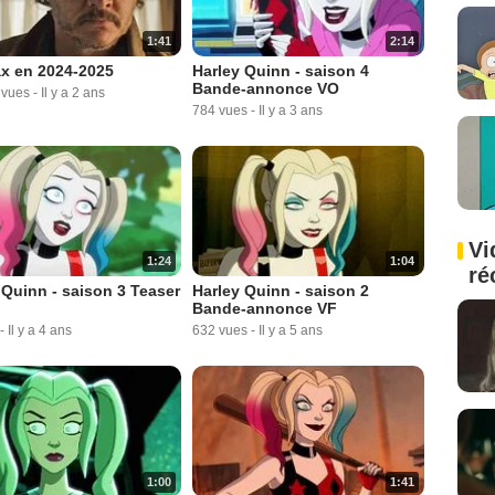
1:41
2:14
x en 2024-2025
Harley Quinn - saison 4
Bande-annonce VO
 vues
-
Il y a 2 ans
784 vues
-
Il y a 3 ans
Vi
1:24
1:04
ré
 Quinn - saison 3 Teaser
Harley Quinn - saison 2
Bande-annonce VF
-
Il y a 4 ans
632 vues
-
Il y a 5 ans
1:00
1:41