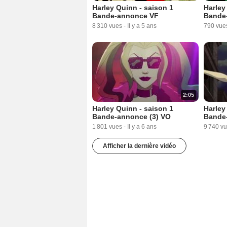
Harley Quinn - saison 1
Harley
Bande-annonce VF
Bande
8 310 vues
-
Il y a 5 ans
790 vue
2:05
Harley Quinn - saison 1
Harley
Bande-annonce (3) VO
Bande
1 801 vues
-
Il y a 6 ans
9 740 v
Afficher la dernière vidéo