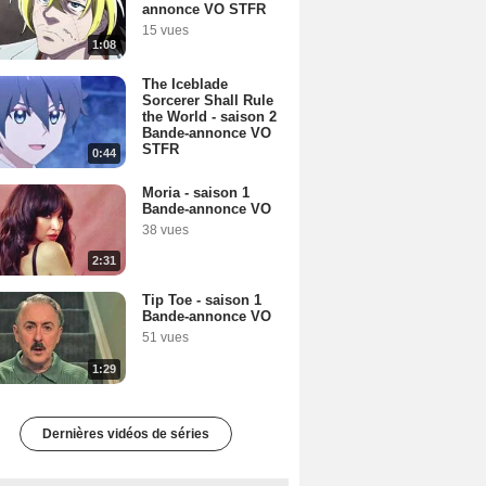
annonce VO STFR
15 vues
1:08
The Iceblade
Sorcerer Shall Rule
the World - saison 2
Bande-annonce VO
STFR
0:44
Moria - saison 1
Bande-annonce VO
38 vues
2:31
Tip Toe - saison 1
Bande-annonce VO
51 vues
1:29
Dernières vidéos de séries