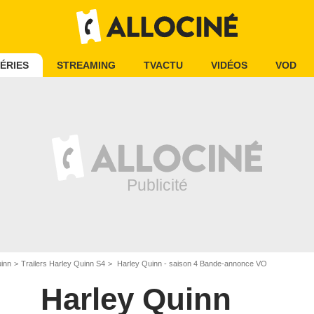
ÉRIES
STREAMING
TVACTU
VIDÉOS
VOD
uinn
Trailers Harley Quinn S4
Harley Quinn - saison 4 Bande-annonce VO
Harley Quinn