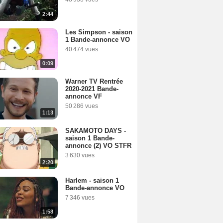
2:44
Les Simpson - saison
1 Bande-annonce VO
40 474 vues
0:09
Warner TV Rentrée
2020-2021 Bande-
annonce VF
50 286 vues
1:13
SAKAMOTO DAYS -
saison 1 Bande-
annonce (2) VO STFR
3 630 vues
2:20
Harlem - saison 1
Bande-annonce VO
7 346 vues
1:58