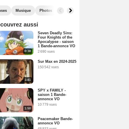
nses
Musique
Photos
Séries similaires
couvrez aussi
Seven Deadly Sins:
Four Knights of the
Apocalypse - saison
1 Bande-annonce VO
0:38
2 690 vues
Sur Max en 2024-2025
150 542 vues
1:41
SPY x FAMILY -
saison 1 Bande-
annonce VO
10 779 vues
1:50
Peacemaker Bande-
annonce VO
48 933 vues