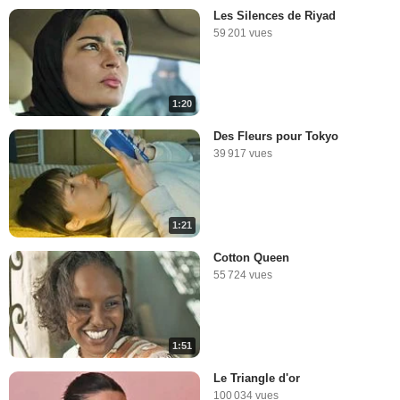
Les Silences de Riyad
59 201 vues
1:20
Des Fleurs pour Tokyo
39 917 vues
1:21
Cotton Queen
55 724 vues
1:51
Le Triangle d'or
100 034 vues