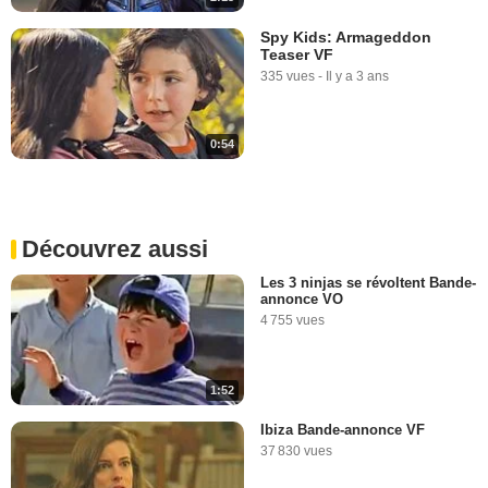
Spy Kids: Armageddon
Teaser VF
335 vues
-
Il y a 3 ans
0:54
Découvrez aussi
Les 3 ninjas se révoltent Bande-
annonce VO
4 755 vues
1:52
Ibiza Bande-annonce VF
37 830 vues