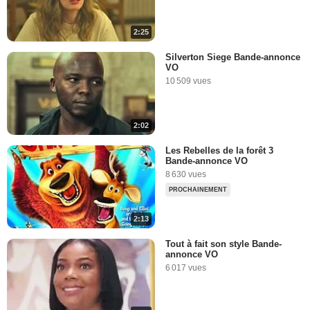
2:25
Silverton Siege Bande-annonce
VO
10 509 vues
2:02
Les Rebelles de la forêt 3
Bande-annonce VO
8 630 vues
PROCHAINEMENT
2:13
Tout à fait son style Bande-
annonce VO
6 017 vues