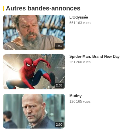
Autres bandes-annonces
L'Odyssée
551 163 vues
1:42
Spider-Man: Brand New Day
261 260 vues
2:33
Mutiny
120 165 vues
2:00