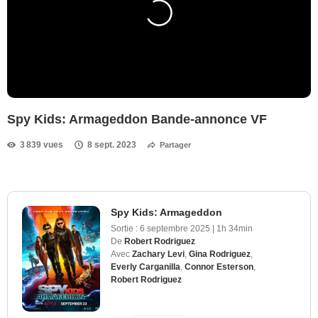
Spy Kids: Armageddon Bande-annonce VF
3 839 vues
8 sept. 2023
Partager
Spy Kids: Armageddon
Sortie :
6 septembre 2025
|
1h 34min
De
Robert Rodriguez
Avec
Zachary Levi
,
Gina Rodriguez
,
Everly Carganilla
,
Connor Esterson
,
Robert Rodriguez