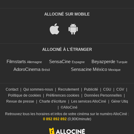
ALLOCINÉ SUR MOBILE
ALLOCINÉ À L'ÉTRANGER
Filmstarts
SensaCine
Beyazperde
Allemagne
Espagne
Turquie
AdoroCinema
Sensacine México
Brésil
Mexique
Contact
|
Qui sommes-nous
|
Recrutement
|
Publicité
|
CGU
|
CGV
|
Politique de cookies
|
Préférences cookies
|
Données Personnelles
|
Revue de presse
|
Charte d'écriture
|
Les services AlloCiné
|
Gérer Utiq
|
©AlloCiné
Retrouvez tous les horaires et infos de votre cinéma sur le numéro AlloCiné :
0 892 892 892
(0,90€/minute)