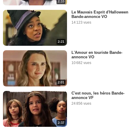
2:10
Le Mauvais Esprit d'Halloween
Bande-annonce VO
14 123 vues
2:21
L'Amour en touriste Bande-
annonce VO
10 682 vues
2:01
C'est nous, les héros Bande-
annonce VF
24 856 vues
2:37