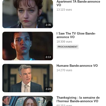
Apartment 7A Bande-annonce
VO
13 115 vues
2:35
I Saw The TV Glow Bande-
annonce VO
18 306 vues
PROCHAINEMENT
2:13
Humane Bande-annonce VO
14 270 vues
2:24
Thanksgiving : la semaine de
l'horreur Bande-annonce VO
60 253 vues