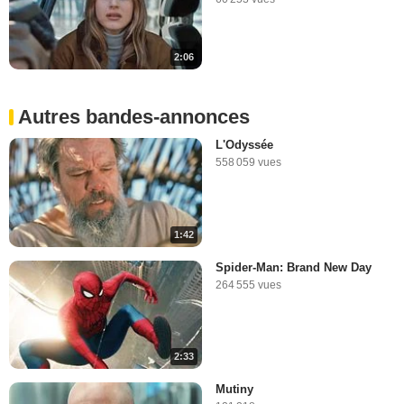
2:06
Autres bandes-annonces
L'Odyssée
558 059 vues
1:42
Spider-Man: Brand New Day
264 555 vues
2:33
Mutiny