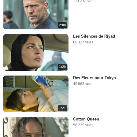
121 218 vues
2:00
Les Silences de Riyad
68 327 vues
1:20
Des Fleurs pour Tokyo
49 663 vues
1:21
Cotton Queen
58 239 vues