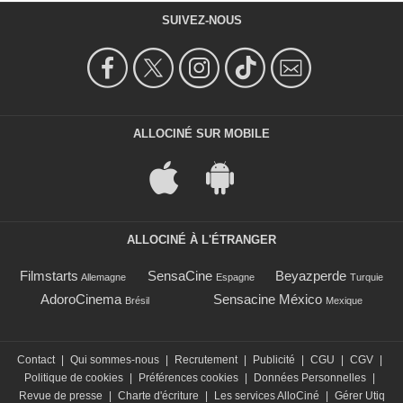
SUIVEZ-NOUS
ALLOCINÉ SUR MOBILE
ALLOCINÉ À L'ÉTRANGER
Filmstarts
SensaCine
Beyazperde
Allemagne
Espagne
Turquie
AdoroCinema
Sensacine México
Brésil
Mexique
Contact
|
Qui sommes-nous
|
Recrutement
|
Publicité
|
CGU
|
CGV
|
Politique de cookies
|
Préférences cookies
|
Données Personnelles
|
Revue de presse
|
Charte d'écriture
|
Les services AlloCiné
|
Gérer Utiq