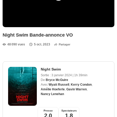
Night Swim Bande-annonce VO
48 090 vues
5 oct. 2023
Partager
Night Swim
Sortie :
3 janvier 2024
|
1h 39min
De
Bryce McGuire
Avec
Wyatt Russell
,
Kerry Condon
,
Amélie Hoeferle
,
Gavin Warren
,
Nancy Lenehan
Presse
Spectateurs
2,0
1,8