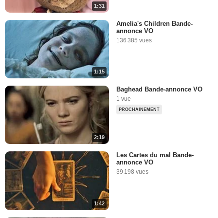
1:31
Amelia's Children Bande-
annonce VO
136 385 vues
1:15
Baghead Bande-annonce VO
1 vue
PROCHAINEMENT
2:19
Les Cartes du mal Bande-
annonce VO
39 198 vues
1:42