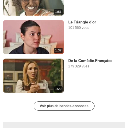
1:51
Le Triangle d'or
101 560 vues
1:37
De la Comédie-Française
279 329 vues
1:29
Voir plus de bandes-annonces