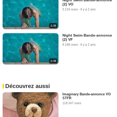
(2) VO
5 216 vues
-
Il y a 2 ans
2:38
Night Swim Bande-annonce
(2) VF
8 188 vues
-
Il y a 2 ans
2:38
Découvrez aussi
Imaginary Bande-annonce VO
STFR
118 347 vues