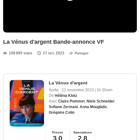
La Vénus d'argent Bande-annonce VF
108 895 vues
17 oct. 2023
Partager
La Vénus d'argent
Sortie :
22 novembre 2023
|
1h 35min
De
Héléna Klotz
Avec
Claire Pommet
,
Niels Schneider
,
Sofiane Zermani
,
Anna Mouglalis
,
Grégoire Colin
Presse
Spectateurs
3,0
2,8