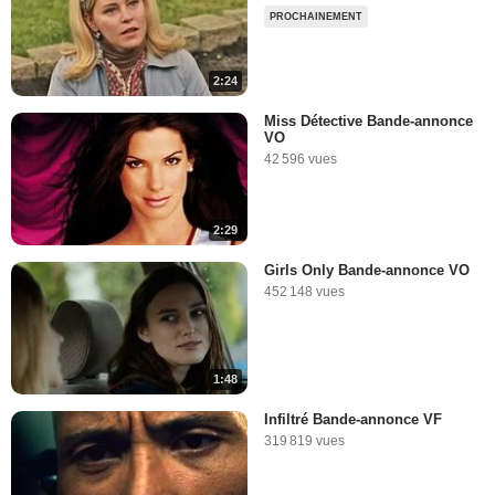
PROCHAINEMENT
2:24
Miss Détective Bande-annonce
VO
42 596 vues
2:29
Girls Only Bande-annonce VO
452 148 vues
1:48
Infiltré Bande-annonce VF
319 819 vues