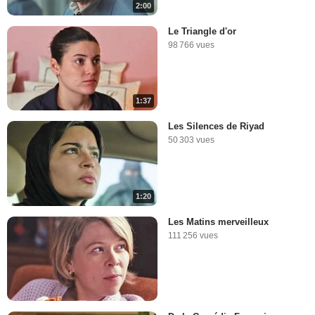
2:00
Le Triangle d'or
98 766 vues
1:37
Les Silences de Riyad
50 303 vues
1:20
Les Matins merveilleux
111 256 vues