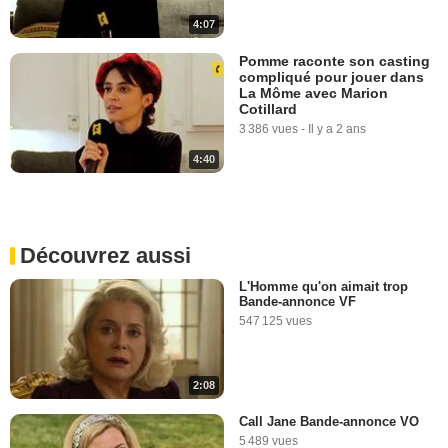
4:07
Pomme raconte son casting
compliqué pour jouer dans
La Môme avec Marion
Cotillard
3 386 vues
-
Il y a 2 ans
4:40
Découvrez aussi
L'Homme qu'on aimait trop
Bande-annonce VF
547 125 vues
2:08
Call Jane Bande-annonce VO
5 489 vues