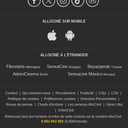
ALLOCINÉ SUR MOBILE
ALLOCINÉ À L'ÉTRANGER
Filmstarts
SensaCine
Beyazperde
Allemagne
Espagne
Turquie
AdoroCinema
Sensacine México
Brésil
Mexique
Contact
|
Qui sommes-nous
|
Recrutement
|
Publicité
|
CGU
|
CGV
|
Politique de cookies
|
Préférences cookies
|
Données Personnelles
|
Revue de presse
|
Charte d'écriture
|
Les services AlloCiné
|
Gérer Utiq
|
©AlloCiné
Retrouvez tous les horaires et infos de votre cinéma sur le numéro AlloCiné :
0 892 892 892
(0,90€/minute)