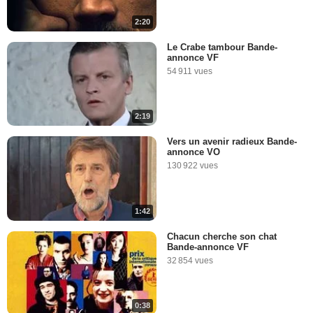
2:20
Le Crabe tambour Bande-
annonce VF
54 911 vues
2:19
Vers un avenir radieux Bande-
annonce VO
130 922 vues
1:42
Chacun cherche son chat
Bande-annonce VF
32 854 vues
0:38