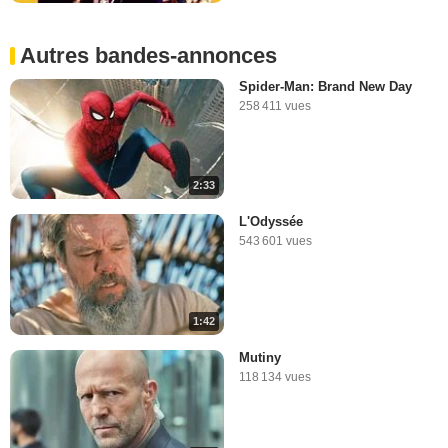
Autres bandes-annonces
Spider-Man: Brand New Day
258 411 vues
2:33
L'Odyssée
543 601 vues
1:42
Mutiny
118 134 vues