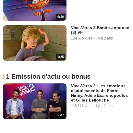
0:30
Vice-Versa 2 Bande-annonce
(3) VF
124 676 vues
-
Il y a 2 ans
1:25
1 Emission d'actu ou bonus
Vice-Versa 2 : les émotions
d'adolescents de Pierre
Niney, Adèle Exarchopoulos
et Gilles Lellouche
115 771 vues
-
Il y a 2 ans
5:07