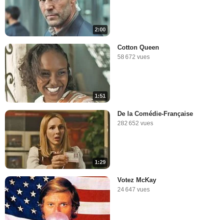
2:00
Cotton Queen
58 672 vues
1:51
De la Comédie-Française
282 652 vues
1:29
Votez McKay
24 647 vues