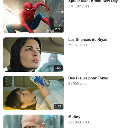
Spider-Man: Brand New Day
270 102 vues
2:33
Les Silences de Riyad
79 751 vues
1:20
Des Fleurs pour Tokyo
61 509 vues
1:21
Mutiny
122 060 vues