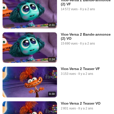
(2) VF
14 572 vues
-
Il y a 2 ans
2:31
Vice-Versa 2 Bande-annonce
(2) VO
15 690 vues
-
Il y a 2 ans
2:24
Vice-Versa 2 Teaser VF
3 153 vues
-
Il y a 2 ans
0:30
Vice-Versa 2 Teaser VO
2 801 vues
-
Il y a 2 ans