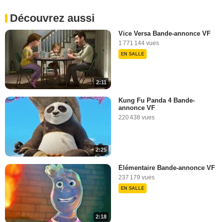
Découvrez aussi
Vice Versa Bande-annonce VF
1 771 144 vues
EN SALLE
2:11
Kung Fu Panda 4 Bande-
annonce VF
220 438 vues
2:25
Élémentaire Bande-annonce VF
237 179 vues
EN SALLE
2:18