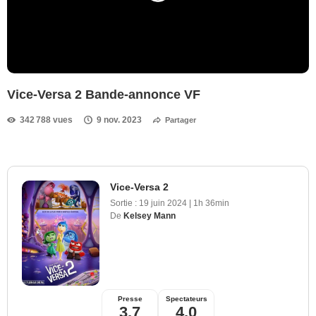
Vice-Versa 2 Bande-annonce VF
342 788 vues
9 nov. 2023
Partager
Vice-Versa 2
Sortie :
19 juin 2024
|
1h 36min
De
Kelsey Mann
Presse
Spectateurs
3,7
4,0