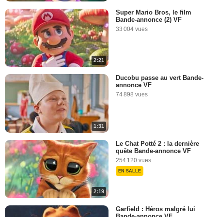
Super Mario Bros, le film
Bande-annonce (2) VF
33 004 vues
2:21
Ducobu passe au vert Bande-
annonce VF
74 898 vues
1:31
Le Chat Potté 2 : la dernière
quête Bande-annonce VF
254 120 vues
EN SALLE
2:19
Garfield : Héros malgré lui
Bande-annonce VF