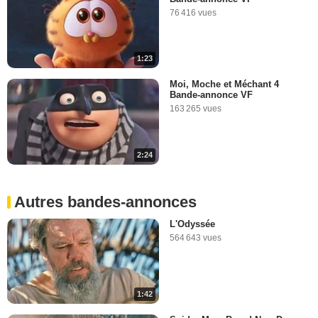
76 416 vues
1:23
Moi, Moche et Méchant 4
Bande-annonce VF
163 265 vues
2:24
Autres bandes-annonces
L'Odyssée
564 643 vues
1:42