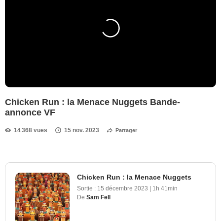
Chicken Run : la Menace Nuggets Bande-
annonce VF
14 368 vues
15 nov. 2023
Partager
Chicken Run : la Menace Nuggets
Sortie :
15 décembre 2023
|
1h 41min
De
Sam Fell