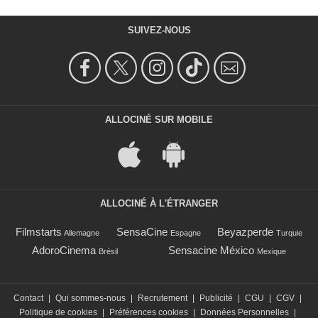
SUIVEZ-NOUS
ALLOCINÉ SUR MOBILE
ALLOCINÉ À L'ÉTRANGER
Filmstarts
SensaCine
Beyazperde
Allemagne
Espagne
Turquie
AdoroCinema
Sensacine México
Brésil
Mexique
Contact
|
Qui sommes-nous
|
Recrutement
|
Publicité
|
CGU
|
CGV
|
Politique de cookies
|
Préférences cookies
|
Données Personnelles
|