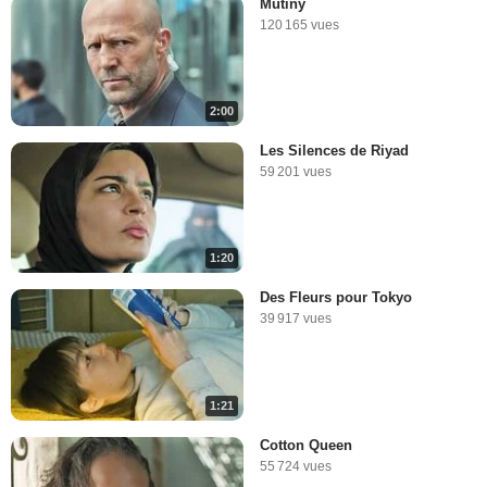
Mutiny
120 165 vues
2:00
Les Silences de Riyad
59 201 vues
1:20
Des Fleurs pour Tokyo
39 917 vues
1:21
Cotton Queen
55 724 vues