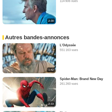
114 906 vues
2:30
Autres bandes-annonces
L'Odyssée
551 163 vues
1:42
Spider-Man: Brand New Day
261 260 vues
2:33