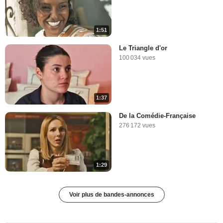
1:51
Le Triangle d'or
100 034 vues
1:37
De la Comédie-Française
276 172 vues
1:29
Voir plus de bandes-annonces