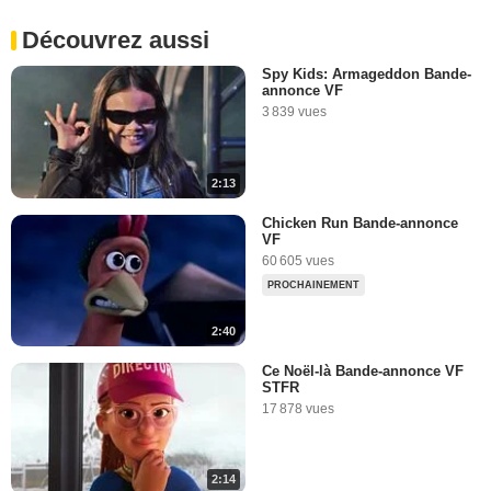
Découvrez aussi
Spy Kids: Armageddon Bande-
annonce VF
3 839 vues
2:13
Chicken Run Bande-annonce
VF
60 605 vues
PROCHAINEMENT
2:40
Ce Noël-là Bande-annonce VF
STFR
17 878 vues
2:14