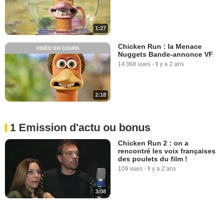
1:27
Chicken Run : la Menace
VIDÉO EN COURS
Nuggets Bande-annonce VF
14 368 vues
-
Il y a 2 ans
2:18
1 Emission d'actu ou bonus
Chicken Run 2 : on a
rencontré les voix françaises
des poulets du film !
109 vues
-
Il y a 2 ans
3:08