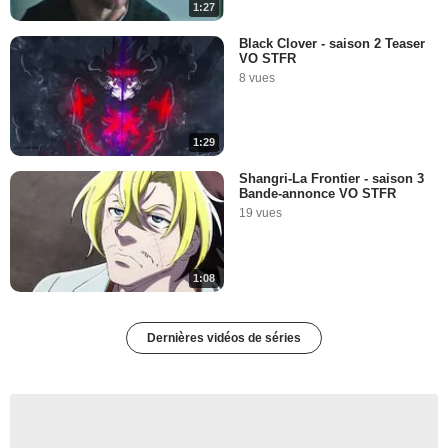
1:27
Black Clover - saison 2 Teaser
VO STFR
8 vues
1:29
Shangri-La Frontier - saison 3
Bande-annonce VO STFR
19 vues
1:08
Dernières vidéos de séries