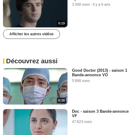
3 308 vues
-
Il y a 6 ans
0:19
Afficher les autres vidéos
Découvrez aussi
Good Doctor (2013) - saison 1
Bande-annonce VO
5 988 vues
0:38
Doc - saison 3 Bande-annonce
VF
47 823 vues