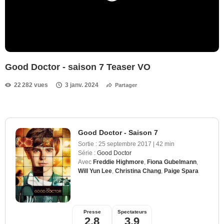
Good Doctor - saison 7 Teaser VO
22 282 vues
3 janv. 2024
Partager
Good Doctor - Saison 7
Sortie :
25 septembre 2017
|
42 min
Série :
Good Doctor
Avec
Freddie Highmore
,
Fiona Gubelmann
,
Will Yun Lee
,
Christina Chang
,
Paige Spara
Presse
Spectateurs
2,8
3,9