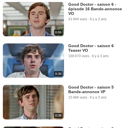
Good Doctor - saison 6 -
épisode 16 Bande-annonce
VO
41 944 vues
-
Il y a 3 ans
0:59
Good Doctor - saison 6
Teaser VO
166 670 vues
-
Il y a 3 ans
0:30
Good Doctor - saison 5
Bande-annonce VF
15 466 vues
-
Il y a 3 ans
0:38