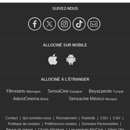
SUIVEZ-NOUS
ALLOCINÉ SUR MOBILE
ALLOCINÉ À L'ÉTRANGER
Filmstarts
SensaCine
Beyazperde
Allemagne
Espagne
Turquie
AdoroCinema
Sensacine México
Brésil
Mexique
Contact
|
Qui sommes-nous
|
Recrutement
|
Publicité
|
CGU
|
CGV
|
Politique de cookies
|
Préférences cookies
|
Données Personnelles
|
Revue de presse
|
Charte d'écriture
|
Les services AlloCiné
|
Gérer Utiq