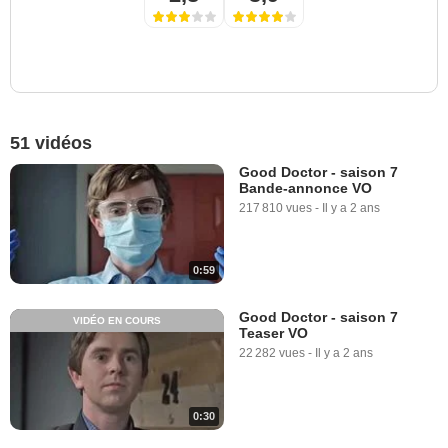
51 vidéos
Good Doctor - saison 7
Bande-annonce VO
217 810 vues
-
Il y a 2 ans
0:59
Good Doctor - saison 7
VIDÉO EN COURS
Teaser VO
22 282 vues
-
Il y a 2 ans
0:30