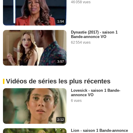
46 058 vues
1:54
Dynastie (2017) - saison 1
Bande-annonce VO
62 554 vues
3:57
Vidéos de séries les plus récentes
Lovesick - saison 1 Bande-
annonce VO
6 vues
2:12
Lion - saison 1 Bande-annonce