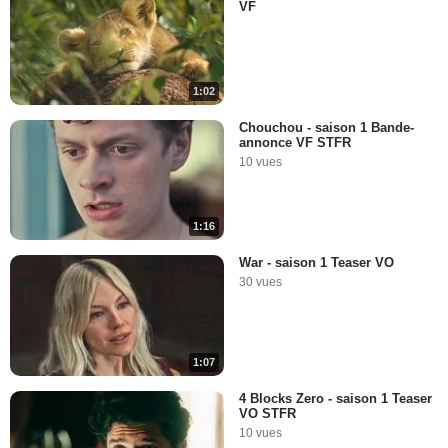
VF
1:02
Chouchou - saison 1 Bande-
annonce VF STFR
10 vues
1:16
War - saison 1 Teaser VO
30 vues
1:07
4 Blocks Zero - saison 1 Teaser
VO STFR
10 vues