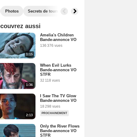
Photos
Secrets de tournage
Box Office
Récompenses
couvrez aussi
Amelia's Children
Bande-annonce VO
136 376 vues
1:15
When Evil Lurks
Bande-annonce VO
STFR
32 118 vues
1:36
I Saw The TV Glow
Bande-annonce VO
18 298 vues
PROCHAINEMENT
2:13
Only the River Flows
Bande-annonce VO
STFR