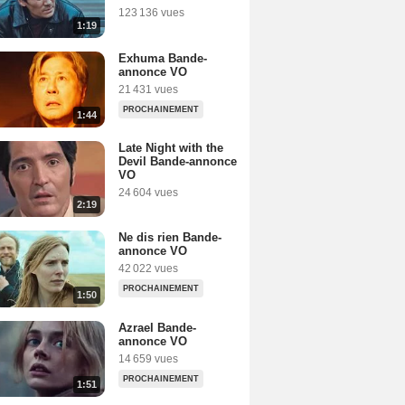
123 136 vues
1:19
Exhuma Bande-
annonce VO
21 431 vues
PROCHAINEMENT
1:44
Late Night with the
Devil Bande-annonce
VO
24 604 vues
2:19
Ne dis rien Bande-
annonce VO
42 022 vues
PROCHAINEMENT
1:50
Azrael Bande-
annonce VO
14 659 vues
PROCHAINEMENT
1:51