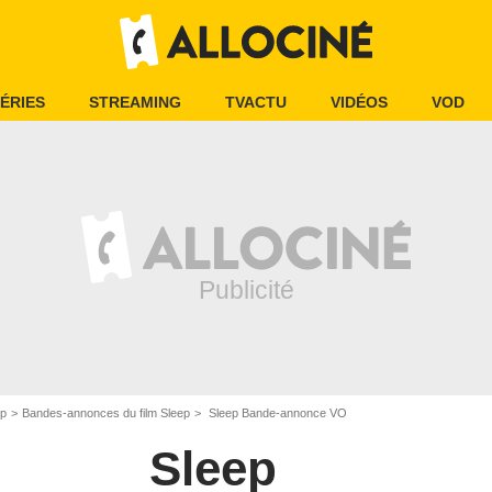
ÉRIES
STREAMING
TVACTU
VIDÉOS
VOD
ep
Bandes-annonces du film Sleep
Sleep Bande-annonce VO
Sleep