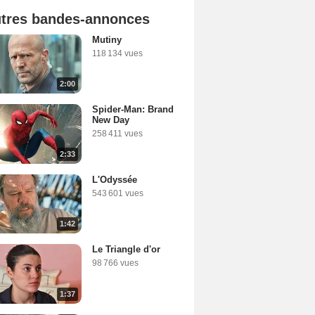
tres bandes-annonces
Mutiny
118 134 vues
2:00
Spider-Man: Brand
New Day
258 411 vues
2:33
L'Odyssée
543 601 vues
1:42
Le Triangle d'or
98 766 vues
1:37