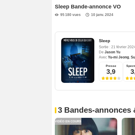
Sleep Bande-annonce VO
95 180 vues
10 janv. 2024
Sleep
Sortie :
21 février 20
De
Jason Yu
Avec
Yu-mi Jeong
,
Su
Presse
Spect
3,9
3
3 Bandes-annonces 
VIDÉO EN COURS