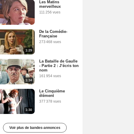
Les Matins
merveilleux
111 256 vues
De la Comédie-
Française
273 468 vues
1:29
La Bataille de Gaulle
- Partie 2 : J’écris ton
nom
161 954 vues
1:34
Le Cinquième
élément
377 378 vues
1:30
Voir plus de bandes-annonces