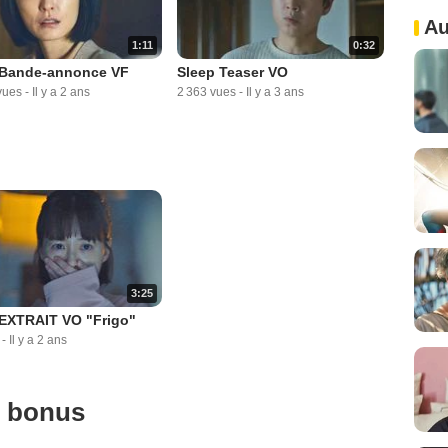
Au
1:11
0:32
 Bande-annonce VF
Sleep Teaser VO
vues
-
Il y a 2 ans
2 363 vues
-
Il y a 3 ans
3:25
 EXTRAIT VO "Frigo"
-
Il y a 2 ans
u bonus