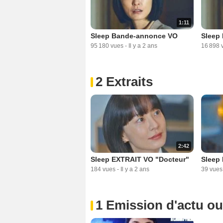
1:11
Sleep Bande-annonce VO
Sleep
95 180 vues
-
Il y a 2 ans
16 898 
2 Extraits
2:42
Sleep EXTRAIT VO "Docteur"
Sleep
184 vues
-
Il y a 2 ans
39 vues
1 Emission d'actu o