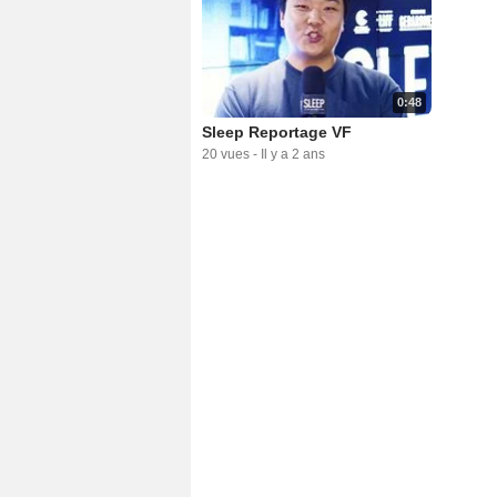
0:48
Sleep Reportage VF
20 vues
-
Il y a 2 ans