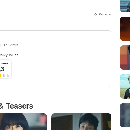
Partager
24
|
1h 34min
n-kyun Lee
,
Kim Kuk-hee
,
Kyong-jin Lee
,
Kyung-Ho Yoon
ateurs
,3
& Teasers