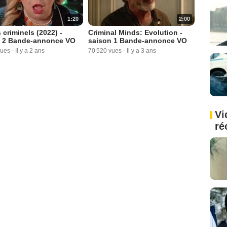
1:20
2:00
 criminels (2022) -
Criminal Minds: Evolution -
n 2 Bande-annonce VO
saison 1 Bande-annonce VO
vues
-
Il y a 2 ans
70 520 vues
-
Il y a 3 ans
Vi
ré