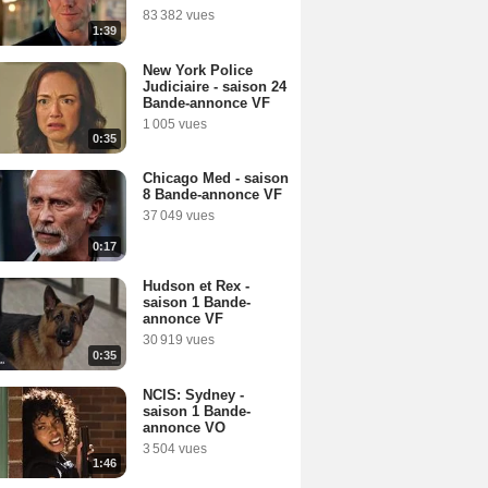
83 382 vues
1:39
New York Police
Judiciaire - saison 24
Bande-annonce VF
1 005 vues
0:35
Chicago Med - saison
8 Bande-annonce VF
37 049 vues
0:17
Hudson et Rex -
saison 1 Bande-
annonce VF
30 919 vues
0:35
NCIS: Sydney -
saison 1 Bande-
annonce VO
3 504 vues
1:46