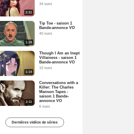
34 vues
2:31
Tip Toe - saison 1
Bande-annonce VO
40 vues
1:29
Though I Am an Inept
Villainess - saison 1
Bande-annonce VO
10 vues
1:19
Conversations with a
Killer: The Charles
Manson Tapes -
saison 1 Bande-
annonce VO
2:11
6 vues
Dernières vidéos de séries