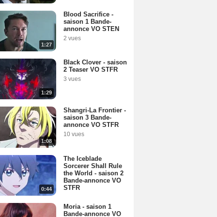
Blood Sacrifice -
saison 1 Bande-
annonce VO STEN
2 vues
1:27
Black Clover - saison
2 Teaser VO STFR
3 vues
1:29
Shangri-La Frontier -
saison 3 Bande-
annonce VO STFR
10 vues
1:08
The Iceblade
Sorcerer Shall Rule
the World - saison 2
Bande-annonce VO
STFR
0:44
Moria - saison 1
Bande-annonce VO