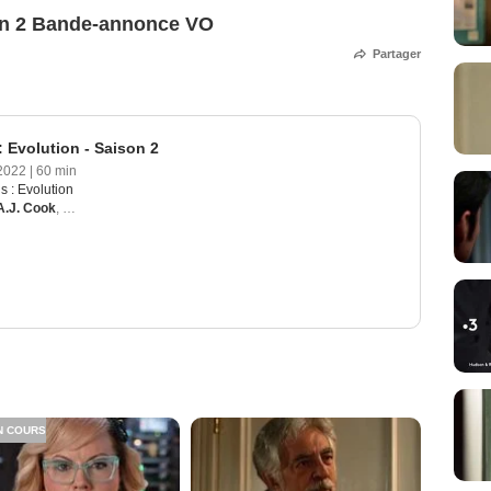
son 2 Bande-annonce VO
Partager
: Evolution - Saison 2
2022
|
60 min
ls : Evolution
A.J. Cook
,
Kirsten Vangsness
,
Aisha Tyler
,
Zach Gilford
N COURS