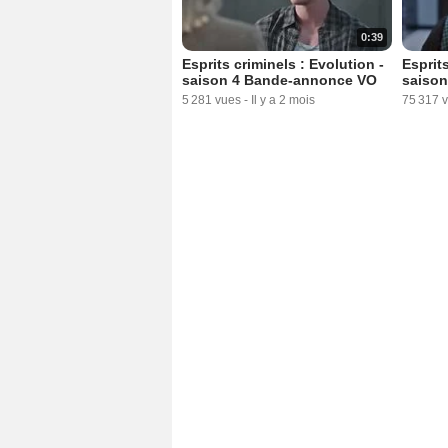
0:39
Esprits criminels : Evolution -
Esprits
saison 4 Bande-annonce VO
saiso
5 281 vues
-
Il y a 2 mois
75 317 