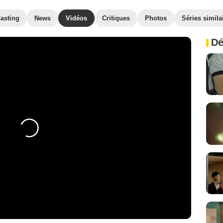
asting
News
Vidéos
Critiques
Photos
Séries simila
Dé