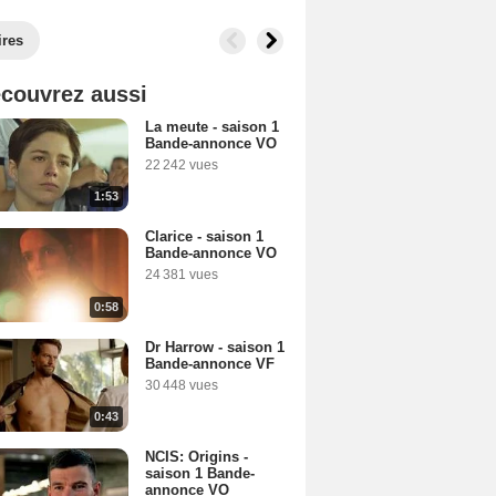
ires
couvrez aussi
La meute - saison 1
Bande-annonce VO
22 242 vues
1:53
Clarice - saison 1
Bande-annonce VO
24 381 vues
0:58
Dr Harrow - saison 1
Bande-annonce VF
30 448 vues
0:43
NCIS: Origins -
saison 1 Bande-
annonce VO