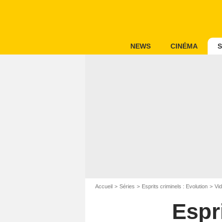
NEWS
CINÉMA
S
Accueil
Séries
Esprits criminels : Evolution
Vid
Espr