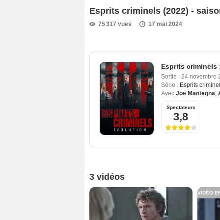
Esprits criminels (2022) - sai
75 317 vues
17 mai 2024
Esprits criminels 
Sortie :
24 novembre 
Série :
Esprits crimine
Avec
Joe Mantegna
,
Spectateurs
3,8
3 vidéos
VIDÉO E