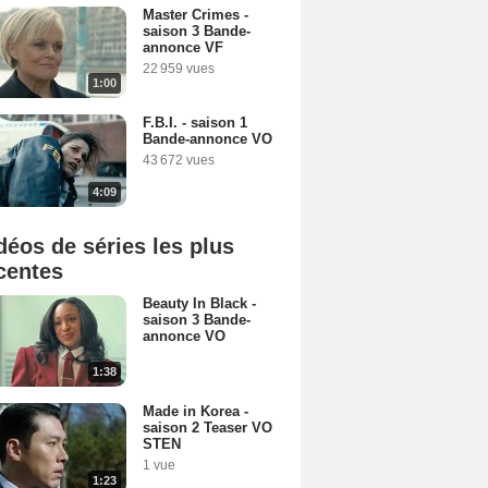
Master Crimes -
saison 3 Bande-
annonce VF
22 959 vues
1:00
F.B.I. - saison 1
Bande-annonce VO
43 672 vues
4:09
déos de séries les plus
centes
Beauty In Black -
saison 3 Bande-
annonce VO
1:38
Made in Korea -
saison 2 Teaser VO
STEN
1 vue
1:23