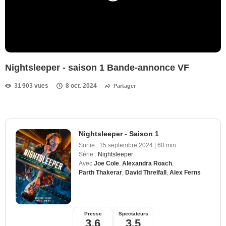
Nightsleeper - saison 1 Bande-annonce VF
31 903 vues
8 oct. 2024
Partager
Nightsleeper - Saison 1
Sortie :
15 septembre 2024
|
60 min
Série :
Nightsleeper
Avec
Joe Cole
,
Alexandra Roach
,
Parth Thakerar
,
David Threlfall
,
Alex Ferns
Presse
Spectateurs
3,6
3,5