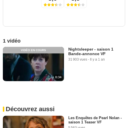
1 vidéo
Nightsleeper - saison 1
VIDÉO EN COURS
Bande-annonce VF
31 903 vues
-
Il y a 1 an
0:34
Découvrez aussi
Les Enquêtes de Pearl Nolan -
saison 1 Teaser VF
5 563 vues