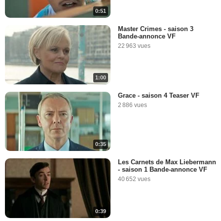
0:51
Master Crimes - saison 3
Bande-annonce VF
22 963 vues
1:00
Grace - saison 4 Teaser VF
2 886 vues
0:35
Les Carnets de Max Liebermann
- saison 1 Bande-annonce VF
40 652 vues
0:39