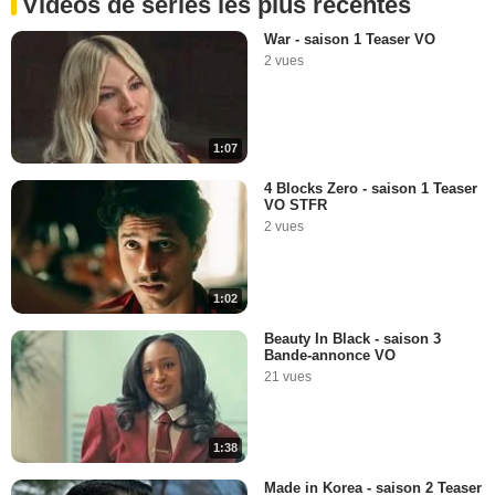
Vidéos de séries les plus récentes
War - saison 1 Teaser VO
2 vues
1:07
4 Blocks Zero - saison 1 Teaser
VO STFR
2 vues
1:02
Beauty In Black - saison 3
Bande-annonce VO
21 vues
1:38
Made in Korea - saison 2 Teaser