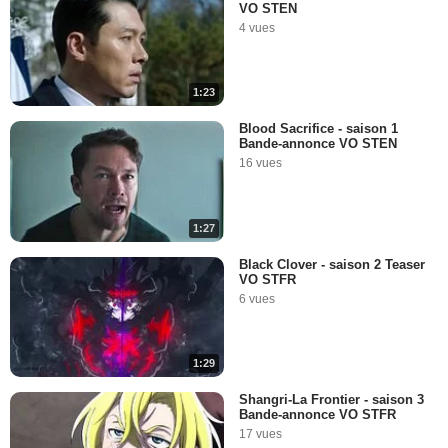
VO STEN
4 vues
1:23
Blood Sacrifice - saison 1
Bande-annonce VO STEN
16 vues
1:27
Black Clover - saison 2 Teaser
VO STFR
6 vues
1:29
Shangri-La Frontier - saison 3
Bande-annonce VO STFR
17 vues