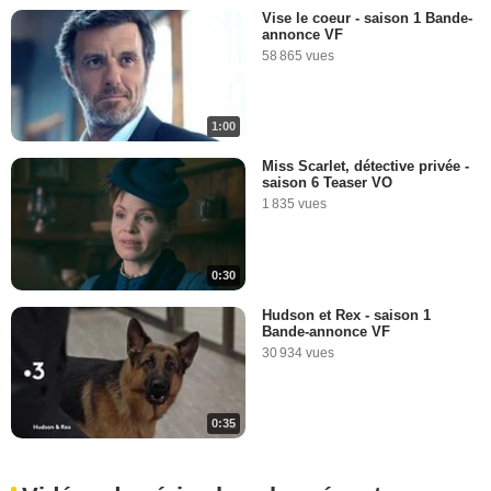
Vise le coeur - saison 1 Bande-
annonce VF
58 865 vues
1:00
Miss Scarlet, détective privée -
saison 6 Teaser VO
1 835 vues
0:30
Hudson et Rex - saison 1
Bande-annonce VF
30 934 vues
0:35