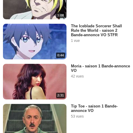
1:08
The Iceblade Sorcerer Shall
Rule the World - saison 2
Bande-annonce VO STFR
1 vue
0:44
Moria - saison 1 Bande-annonce
VO
42 vues
2:31
Tip Toe - saison 1 Bande-
annonce VO
53 vues